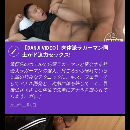
【DANJI VIDEO】肉体派ラガーマン同
士がド迫力セックス!
遠征先のホテルで先輩ラガーマンと密会する社
会人ラガーマンの健太。日ごろから憧れている
先輩の巧みなテクニックに、キス、フェラ、そ
してアナル開発と、次第に体を許していく。最
後はさまざまな体位で先輩にアナルを掘られて
しまう。ガ […]
2018年11月6日