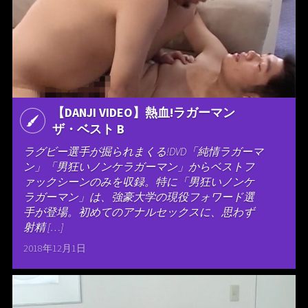
【DANJI VIDEO】熱血!ラガーマン
ザ・ベスト B
ラグビー選手が掘られまくる!DVD「純情ラガーマ
ン」「男狂いノンケラガーマン」からベストフ
ァックシーンのみを収録。特に「男狂いノンケ
ラガーマン」は、強豪大学の現役フォワード選
手が登場。初めてのアナルセックスに、思わず
射精 […]
2018年12月1日