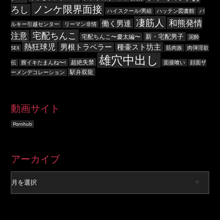
ノンケ限界面接
ろし
ハイスクール!男組
ハッテン図書館
バ
凄筋人
和熊発情
働く男達
ルキー引越センター
リーマン非情
宅配ちんこ
注意
新・宅配男子
宅配ちんこ〜慶太編〜
泥酔
熱狂球児
男根トラベラー
種壷スト坊主
SEX
筋肉族
肉弾淫欲
雄穴中出し
超絶失禁
伝
膣イキたまんね〜!
面接喰い
顔面ザ
駅弁双龍
ーメンデコレーション
動画サイト
Pornhub
ア
アーカイブ
ー
カ
イ
ブ