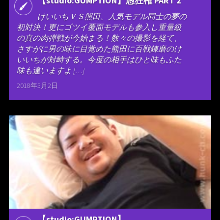
【studio:GUMPTION】愚狂権 PART 2
けいいちＶＳ熊田、人気モデル同士の夢の
初対決！更にゴツイ覆面モデルも参入し重量級
の真の肉弾戦が今始まる！数々の撮影を経て、
さすがに男の味に目覚めた熊田に百戦錬磨のけ
いいちが対峙する。今度の相手はひと味もふた
味も違いますよ […]
2018年5月2日
【studio:GUMPTION】