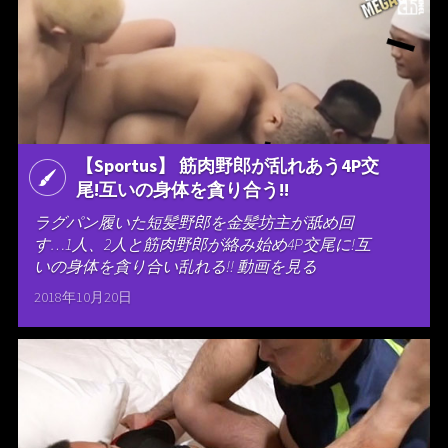
【Sportus】 筋肉野郎が乱れあう4P交
尾!互いの身体を貪り合う!!
ラグパン履いた短髪野郎を金髪坊主が舐め回
す…1人、2人と筋肉野郎が絡み始め4P交尾に!互
いの身体を貪り合い乱れる!! 動画を見る
2018年10月20日