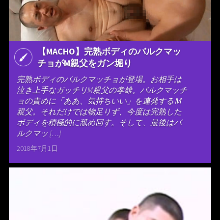
【MACHO】完熟ボディのバルクマッ
チョがM親父をガン堀り
完熟ボディのバルクマッチョが登場。お相手は
泣き上手なガッチリM親父の孝雄。バルクマッチ
ョの責めに「ああ、気持ちいい」を連発するＭ
親父。それだけでは物足りず、今度は完熟した
ボディを積極的に舐め回す。そして、最後はバ
ルクマッ […]
2018年7月1日