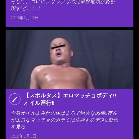
そして、ついにプリップリの見事な亀頭が姿を
現す!どこ […]
2019年2月17日
【スポルタス】エロマッチョボディ!!
オイル淫行!!
全身オイルまみれの体はまるで巨大な肉棒!!存在
がエロなマッチョのカラミは生唾ものデス!! 動画
を見る
2019年2月1日