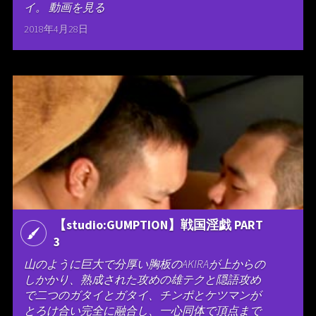
イ。 動画を見る
2018年4月28日
【studio:GUMPTION】戦国淫戯 PART
3
山のように巨大で分厚い胸板のAKIRAが上からの
しかかり、熟成された攻めの雄テクと隠語攻め
で二つのガタイとガタイ、チンポとケツマンが
とろけ合い完全に融合し、一心同体で頂点まで