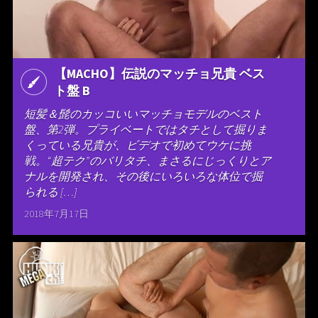
【MACHO】伝説のマッチョ兄貴 ベス
ト盤 B
短髪＆髭のカッコいいマッチョモデルのベスト
盤、第2弾。プライベートではタチとして掘りま
くっている兄貴が、ビデオで初めてウケに挑
戦。“超テク”のバリタチ、まさるにじっくりとア
ナルを開発され、その後にいろいろな体位で掘
られる […]
2018年7月17日