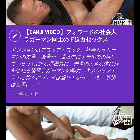
【DANJI VIDEO】フォワードの社会人
ラガーマン同士のド迫力セックス
ポジションはプロップとロック。社会人ラガー
マンの先輩、後輩が、遠征中にホテルで談笑し
ているうちにHな雰囲気に。先輩の大きな体に身
を委ねる後輩ラガーマンの剛太。キスからフェ
ラへと徐々にプレイは盛り上がっていき、最後
は先輩に […]
2018年8月13日