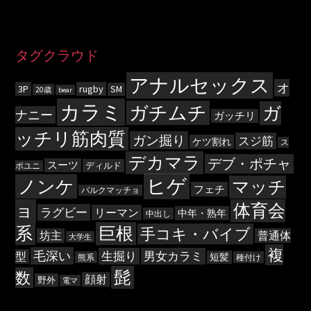
タグクラウド
アナルセックス
オ
3P
rugby
SM
20歳
bear
カラミ
ガチムチ
ガ
ナニー
ガッチリ
ッチリ筋肉質
ガン掘り
スジ筋
ケツ割れ
ス
デカマラ
デブ・ポチャ
スーツ
ディルド
ポユニ
ヒゲ
ノンケ
マッチ
フェチ
バルクマッチョ
ョ
体育会
ラグビー
リーマン
中年・熟年
中出し
系
巨根
手コキ・バイブ
坊主
普通体
大学生
複
毛深い
生掘り
男女カラミ
型
短髪
熊系
種付け
髭
数
顔射
野外
電マ