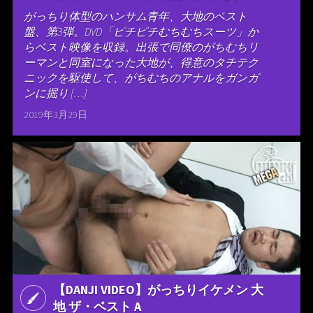
がっちり体型のハンサム青年、大地のベスト
盤、第3弾。DVD「ピチピチむちむちスーツ」か
らベスト映像を収録。出張で同僚のがちむちリ
ーマンと同室になった大地が、得意のタチテク
ニックを駆使して、がちむちのアナルをガンガ
ンに掘り […]
2019年3月29日
【DANJI VIDEO】がっちりイケメン 大
地 ザ・ベスト A