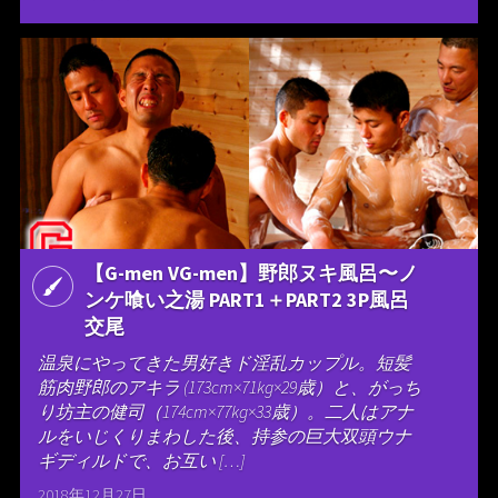
【G-men VG-men】野郎ヌキ風呂〜ノ
ンケ喰い之湯 PART1＋PART2 3P風呂
交尾
温泉にやってきた男好きド淫乱カップル。短髪
筋肉野郎のアキラ (173cm×71kg×29歳）と、がっち
り坊主の健司（174cm×77kg×33歳）。二人はアナ
ルをいじくりまわした後、持参の巨大双頭ウナ
ギディルドで、お互い […]
2018年12月27日