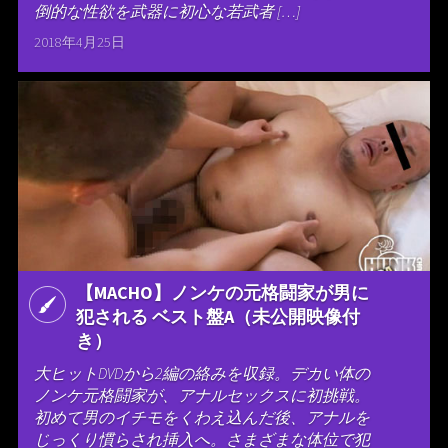
倒的な性欲を武器に初心な若武者 […]
2018年4月25日
【MACHO】ノンケの元格闘家が男に
犯される ベスト盤A（未公開映像付
き）
大ヒットDVDから2編の絡みを収録。デカい体の
ノンケ元格闘家が、アナルセックスに初挑戦。
初めて男のイチモをくわえ込んだ後、アナルを
じっくり慣らされ挿入へ。さまざまな体位で犯