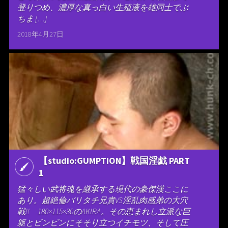
登りつめ、濃厚な真っ白い生殖液を雄同士でぶ
ちま […]
2018年4月27日
【studio:GUMPTION】戦国淫戯 PART
1
猛々しい武将魂を継承する現代の豪傑漢ここに
あり。超絶倫バリタチ兄貴VS淫乱肉感弟の大穴
戦!! 180×115×30のAKIRA。その恵まれし立派な巨
躯とビンビンにそそり立つイチモツ、そして圧