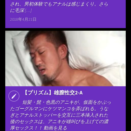
され、男初体験でもアナルは感じまくり。さら
に毛深 […]
2018年4月21日
【プリズム】雄膣性交2-A
短髪・髭・色黒のアニキが、仮面をかぶっ
たゴーグルマンにケツマンコを弄ばれる。うな
ぎとアナルストッパーを交互に三本挿入された
後のセックスは、アニキが雄叫びを上げての濃
厚セックス！！ 動画を見る