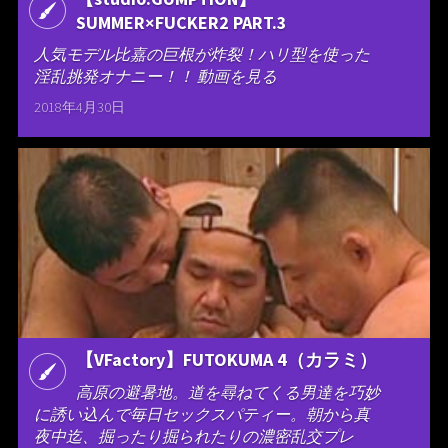
SUMMER×FUCKER2 PART.3
人気モデル比嘉の巨根が炸裂！ハリ型を使った
淫乱挑発オナニー！！ 動画を見る
2018年4月30日
【VFactory】FUTOKUMA 4（カラミ）
高原の避暑地。道を尋ねてくる男達を巧妙
に誘い込んで毎日セックスパティー。朝から真
夜中迄、掘ったり掘られたりの濃密乱交プレ