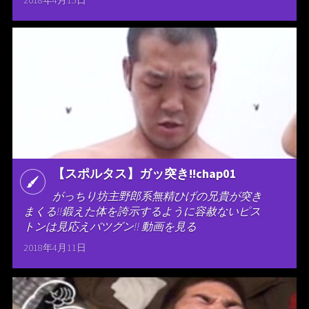
2018年4月15日
【スポルタス】ガッ突き!!chap01
がっちり坊主野郎系無精ひげの兄貴が突き
まくる!!鍛えた体を誇示するように容赦ないピス
トンは見応えバツグン!! 動画を見る
2018年4月11日