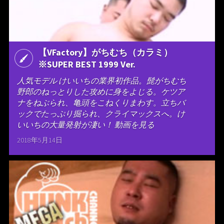
【VFactory】がちむち（カラミ）
※SUPER BEST 1999 Ver.
人気モデル けいいちの業界初作品。髭がちむち
野郎のねっとりした攻めに身をよじる。ケツア
ナをねぶられ、亀頭をこねくりまわす。立ちバ
ックでたっぷり掘られ、クライマックスへ。け
いいちの大量発射が凄い！ 動画を見る
2018年5月14日