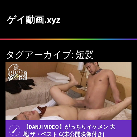
ゲイ動画.xyz
タグアーカイブ: 短髪
【DANJI VIDEO】がっちりイケメン 大
地 ザ・ベスト C(未公開映像付き)