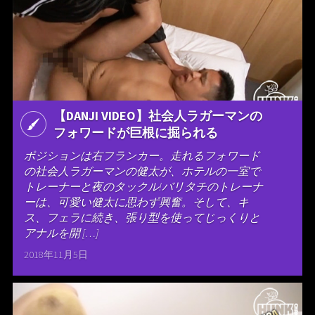
【DANJI VIDEO】社会人ラガーマンの
フォワードが巨根に掘られる
ポジションは右フランカー。走れるフォワード
の社会人ラガーマンの健太が、ホテルの一室で
トレーナーと夜のタックル!バリタチのトレーナ
ーは、可愛い健太に思わず興奮。そして、キ
ス、フェラに続き、張り型を使ってじっくりと
アナルを開 […]
2018年11月5日