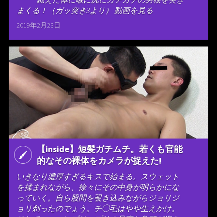
まくる！（ガッ突き3より） 動画を見る
2019年2月23日
【inside】短髪ガチムチ。若くも官能
的なその裸体をカメラが捉えた!
いきなり濃厚すぎるキスで始まる。スウェット
を揉まれながら、徐々にその中身が明らかにな
っていく。自ら股間を覗き込みながらジョリジ
ョリ剃ったのでょう。チ◯毛はやや生えかけ。