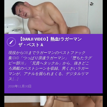
【DANJI VIDEO】熱血!ラガーマン
ザ・ベスト A
現役からOBまでラガーマンのベストファック
集!DVD「つっぱり浪速ラガーマン」「堕ちたラグ
ビー部OB」「兄貴へタックル」から、抜きどこ
ろ満載のベストシーンを収録。男くさいラガー
マンが、アナルを掘られまくる。デジタルリマ
ス […]
2018年11月30日