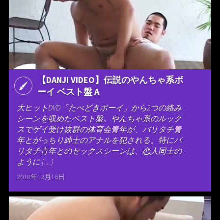
【DANJI VIDEO】伝説のやんちゃ系ボ
ーイ ベスト盤 A
大ヒットDVD「たべどきボーイ」から2つの絡み
シーンを収めたベスト盤。やんちゃ系のルック
スでゲイ受け抜群の体育会青年が、バリタチ青
年とがっちり紳士のアナルを犯される。特にバ
リタチ青年とのセックスシーンは、恋人同士の
ように […]
2018年12月16日