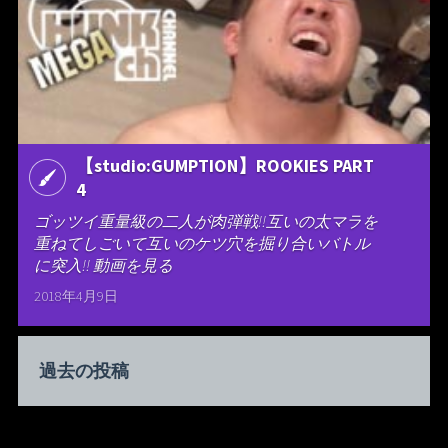
【studio:GUMPTION】ROOKIES PART
4
ゴッツイ重量級の二人が肉弾戦!!互いの太マラを
重ねてしごいて互いのケツ穴を掘り合いバトル
に突入!! 動画を見る
2018年4月9日
過去の投稿