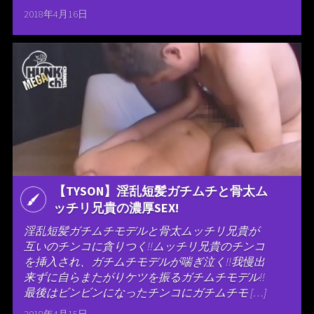
2018年4月16日
【TYSON】淫乱短髪ガチムチと骨太ム
ッチリ兄貴の濃厚SEX!
淫乱短髪ガチムチモデルと骨太ムッチリ兄貴が
互いのチンコに貪りつく!!ムッチリ兄貴のチンコ
を挿入され、ガチムチモデルが喘ぎ泣く!!我慢出
来ずに自らまたがりケツを振るガチムチモデル!!
最後はビンビンになったチンコにガチムチモ […]