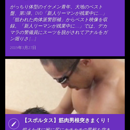
がっちり体型のイケメン青年、大地のベスト
盤、第1弾。DVD「新人リーマンが残業中に…」
「狙われた肉体派警部補」からベスト映像を収
録。「新人リーマンが残業中に…」では、デカ
マラの警備員にスーツを脱がされてアナルをガ
ン堀りさ […]
2019年3月27日
【スポルタス】筋肉男根突きまくり！
鍛えた体に喉に尻にカチカチの男根を突き