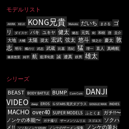
モデルリスト
KONG兄貴
だいち
ゴ
まさる
AKIRA
KEIJI
Makoto
リ
健太
バキ
ユキヤ
元気
和樹
啓
圭介
ダイスケ
健志
剣
敦
宏武
悠斗
弦太
太陽
大地
慶太
奨太
大輔
慎之介
猛
志
武蔵
直人
真崎航
明斗
比嘉
浩紀
理一
橘のり
武志
雄太
航
遼真
誠
藍澤旬貴
鉄男
篠原悠里
純平
シリーズ
DANJI
BEAST
BUMP
BODY BATTLE
Cum Cum
VIDEO
EROS
G-STARS 滝沢ダグラス
INDIES
deep
GOGGLE MAN
MACHO
over40
ガチ!!〜
SUPER MODELS
ふとくま
ソクハ
ノンケの本能〜
ガチ撮り
ザーメンソムリエ
スゴエス
メ!!
ノンケの筆お
ノンケのザーメン採集
ソソる!ノンケSTORY