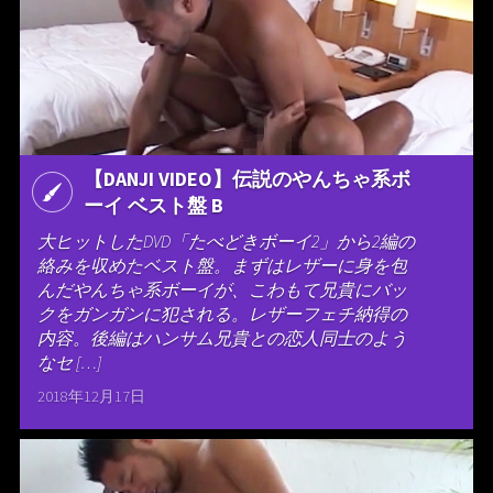
【DANJI VIDEO】伝説のやんちゃ系ボ
ーイ ベスト盤 B
大ヒットしたDVD「たべどきボーイ2」から2編の
絡みを収めたベスト盤。まずはレザーに身を包
んだやんちゃ系ボーイが、こわもて兄貴にバッ
クをガンガンに犯される。レザーフェチ納得の
内容。後編はハンサム兄貴との恋人同士のよう
なセ […]
2018年12月17日