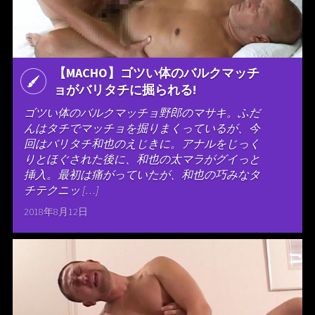
【MACHO】ゴツい体のバルクマッチ
ョがバリタチに掘られる!
ゴツい体のバルクマッチョ野郎のマサキ。ふだ
んはタチでマッチョを掘りまくっているが、今
回はバリタチ和也のえじきに。アナルをじっく
りとほぐされた後に、和也の太マラがグイっと
挿入。最初は痛がっていたが、和也の巧みなタ
チテクニッ […]
2018年8月12日