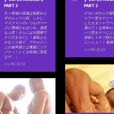
PART 3
PART 2
久々登場の高城は相変わら
デカいガチムチ髭
ずのムッスり顔。しかし、
ャワー室オナニー
マスクマンのいつものペー
したままシャワー
スに警戒心もほぐれ、感度
透けてくる身体が
も上昇！さらには大開脚で
ハリ型をケツにぶ
ケツ穴まるだし！羞恥心も
放尿しイキリ勃た
かなぐり捨て、アナルクン
ニッシュ！！ 動
ニの違和感とは裏腹にゾク
2018年5月6日
ゾクっ！とくる快感に実直
なチ […]
2018年5月7日