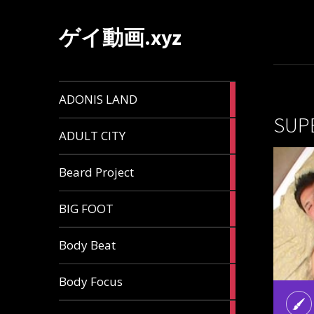
ゲイ動画.xyz
1
ADONIS LAND
article
SUP
6
ADULT CITY
articles
196
Beard Project
articles
7
BIG FOOT
articles
4
Body Beat
articles
1
Body Focus
article
1