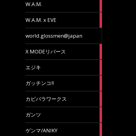
36
W.A.M.
articles
15
W.A.M. x EVE
articles
7
world.glossmen@japan
articles
1
X MODEリバース
article
65
エジキ
articles
10
ガッチンコ!!
articles
2
カピバラワークス
articles
29
ガンツ
articles
16
ゲンマ/ANIKY
articles