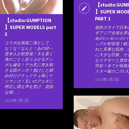
【studio:GUM
】SUPER MODE
PART 1
【studio:GUMPTION
】SUPER MODELS part
超絶ガタイで日本
ずアジア全域を席
3
あのDan＆Donの
コラボ企画第二弾として、
ッグが初登場！鍛
な！な！なんと！あの径一
れた見事な筋肉、
君本人が初登場！天を貫く
に大きな巨躯、そ
角のごとく反り上がるチン
なイチモツと貪欲
ポも健在！デカ尻に突き刺
性欲！全てが規格
さる固チンポ！負けじと締
スター級のこの2人、
め付けグチュグチュ鳴くケ
2018年5月4日
ツマンコ！互いのアエギに
呼応し悶え声を荒げ、屈強
な雄 […]
2018年3月7日