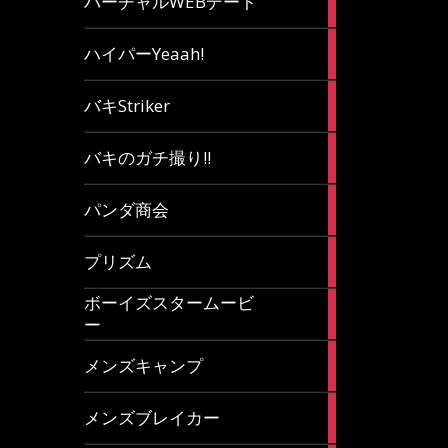
バーチャルWEBデート
article
7
ハイパーYeaah!
articles
5
バキStriker
articles
23
バキのガチ撮り!!
articles
1
パンダ商会
article
27
プリズム
articles
ボーイズスタームービ
4
ー
articles
7
メンズキャンプ
articles
6
メンズブレイカー
articles