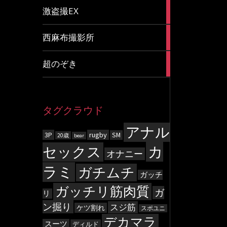
20
激盗撮EX
articles
83
西麻布撮影所
articles
8
超のぞき
articles
タグクラウド
アナル
3P
rugby
SM
20歳
bear
カ
セックス
オナニー
ラミ
ガチムチ
ガッチ
ガッチリ筋肉質
ガ
リ
ン掘り
スジ筋
ケツ割れ
スポユニ
デカマラ
スーツ
ディルド