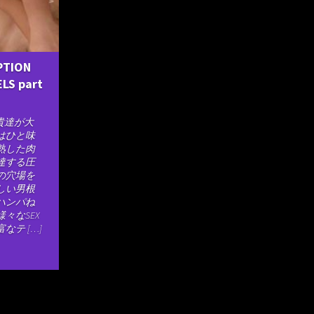
PTION
LS part
貴達が大
はひと味
熟した肉
達する圧
の穴場を
しい男根
ハンパね
々なSEX
なテ […]