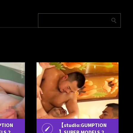
PTION
【studio:GUMPTION
LS 2
】SUPER MODELS 2