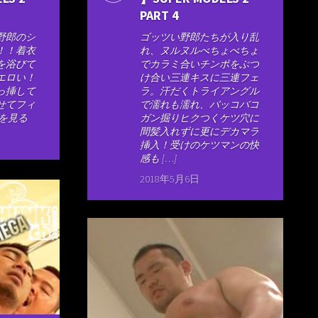
PART 4
野郎のシ
ゴッツい野郎たちが入り乱
！！着衣
れ、ヌルヌルべちょべちょ
を浴びて
でカラミ合いチンポをぶつ
エロい！
け合い三連キスに三連フェ
っ挿して
ラ。汗だくトライアングル
せてフィ
で濡れも濡れ、バッコバコ
画を見る
ガン掘りヒクつくケツ穴に
間髪入れずに更にデカマラ
挿入！受けのケツマンの快
感も […]
2018年5月6日