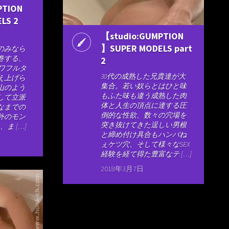
PTION
LS 2
【studio:GUMPTION
】SUPER MODELS part
のみなら
巻する、
2
パワフルタ
30代の成熟した兄貴達が大
え上げら
集合。若い奴らとはひと味
山のよう
もふた味も違う成熟した肉
して立派
体と人生の頂点に達する圧
なまでの
倒的な性欲、数々の穴場を
外のモン
突き抜けてきた逞しい男根
ま […]
と締め付け具合もハンパね
ぇケツ穴、そして様々なSEX
経験を経て得た豊富なテ […]
2018年3月7日