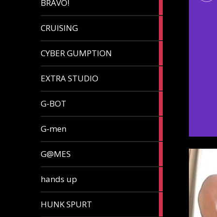
BRAVO!
article
32
CRUISING
articles
7
CYBER GUMPTION
articles
33
EXTRA STUDIO
articles
15
G-BOT
articles
27
G-men
articles
270
G@MES
articles
2
hands up
articles
5
HUNK SPURT
articles