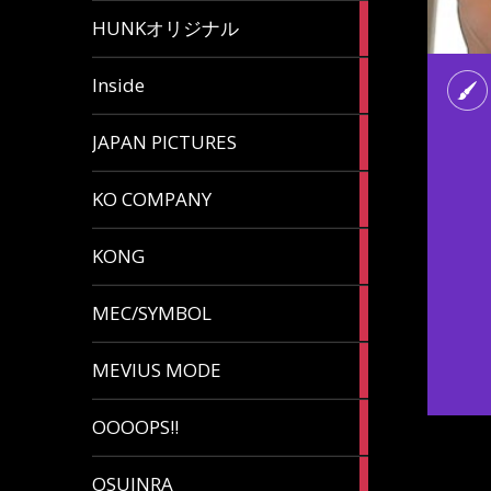
82
HUNKオリジナル
articles
125
Inside
articles
87
JAPAN PICTURES
articles
132
KO COMPANY
articles
54
KONG
articles
78
MEC/SYMBOL
articles
5
MEVIUS MODE
articles
1
OOOOPS!!
article
13
OSUINRA