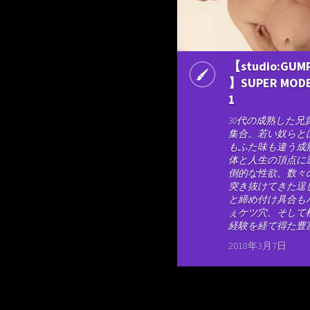
【studio:GUM
】SUPER MODE
1
30代の成熟した兄
集合。若い奴らと
もふた味も違う成
体と人生の頂点に
倒的な性欲、数々
突き抜けてきた逞
と締め付け具合も
ぇケツ穴、そして様
経験を経て得た豊富
2018年3月7日