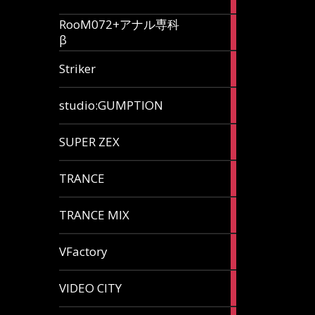
articles
RooM072+アナル専科
6
β
articles
12
Striker
articles
60
studio:GUMPTION
articles
3
SUPER ZEX
articles
105
TRANCE
articles
37
TRANCE MIX
articles
116
VFactory
articles
8
VIDEO CITY
articles