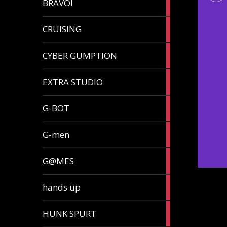
BRAVO!
article
32
CRUISING
articles
7
CYBER GUMPTION
articles
33
EXTRA STUDIO
articles
15
G-BOT
articles
27
G-men
articles
270
G@MES
articles
2
hands up
articles
5
HUNK SPURT
articles