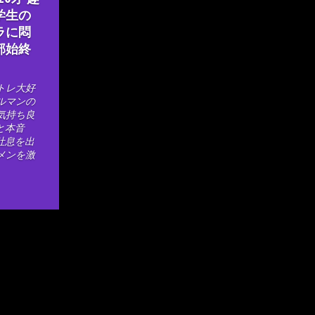
学生の
ラに悶
部始終
トレ大好
ルマンの
気持ち良
と本音
吐息を出
メンを激