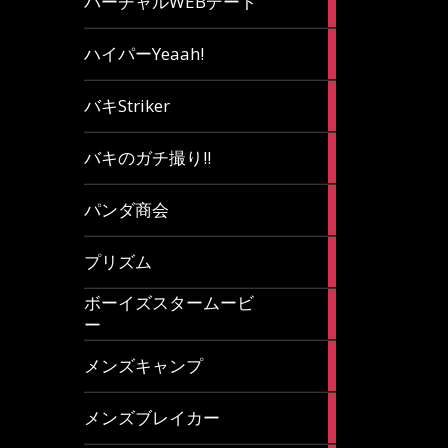
バーチャルWEBデート
article
7
ハイパーYeaah!
articles
5
バキStriker
articles
23
バキのガチ撮り!!
articles
1
パンダ商会
article
27
プリズム
articles
ボーイズスタームービ
4
ー
articles
7
メンズキャンプ
articles
6
メンズブレイカー
articles