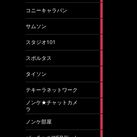
2
コニーキャラバン
articles
43
サムソン
articles
14
スタジオ101
articles
35
スポルタス
articles
40
タイソン
articles
20
テキーラネットワーク
articles
ノンケ★チャットカメ
1
ラ
article
15
ノンケ部屋
articles
1