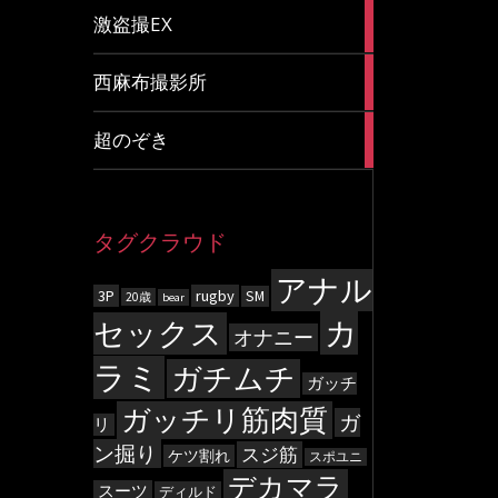
20
激盗撮EX
articles
83
西麻布撮影所
articles
8
超のぞき
articles
タグクラウド
アナル
3P
rugby
SM
20歳
bear
カ
セックス
オナニー
ラミ
ガチムチ
ガッチ
ガッチリ筋肉質
ガ
リ
ン掘り
スジ筋
ケツ割れ
スポユニ
デカマラ
スーツ
ディルド