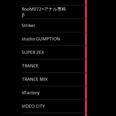
articles
RooM072+アナル専科
6
β
articles
12
Striker
articles
60
studio:GUMPTION
articles
3
SUPER ZEX
articles
105
TRANCE
articles
37
TRANCE MIX
articles
116
VFactory
articles
8
VIDEO CITY
articles