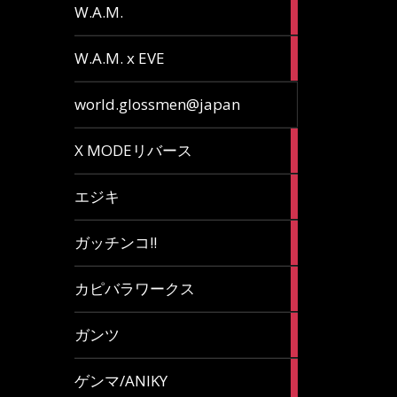
36
W.A.M.
articles
15
W.A.M. x EVE
articles
7
world.glossmen@japan
articles
1
X MODEリバース
article
65
エジキ
articles
10
ガッチンコ!!
articles
2
カピバラワークス
articles
29
ガンツ
articles
16
ゲンマ/ANIKY
articles