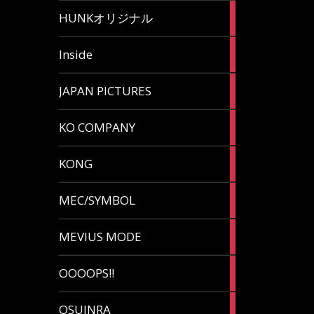
82
HUNKオリジナル
articles
125
Inside
articles
87
JAPAN PICTURES
articles
132
KO COMPANY
articles
54
KONG
articles
78
MEC/SYMBOL
articles
5
MEVIUS MODE
articles
1
OOOOPS!!
article
13
OSUINRA