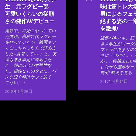
生 元ラグビー部
味は筋トレ大
可愛いくらいの従順
男によるフェ
さの健作AVデビュー
絶する姿の一
を激撮!
撮影中、終始ニヤついてい
た健作。高校時代ラグビー
腹筋バキバキ、筋
をやっていたが『練習キツ
き大学生がゴーグ
くなっちゃったんで辞めま
フェラにあまりの
したw夏暑くてww』と。友
さに「ヤバイ…」
達も巻き添えに辞めさせ
が…。終始エロい
た、顔に似合わず根性な
しながら濃厚ザー
し。根性なしのクセに、パ
発射! 動画を見る
ンツ脱ぐ時はサッと脱ぐ…
2017年4月14日
こうい […]
2018年1月28日