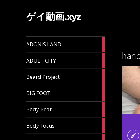
ゲイ動画.xyz
1
ADONIS LAND
article
hand
6
ADULT CITY
articles
196
Beard Project
articles
7
BIG FOOT
articles
4
Body Beat
articles
1
Body Focus
article
1