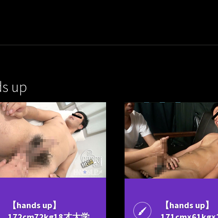
s up
【hands up】
【hands up】
172cm72kg18才大学
171cm×61kg