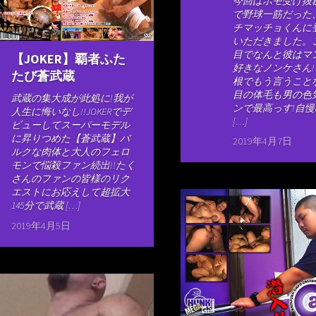
今回はホモ受け抜
で野球一筋だった
チマッチョくんに
いただきました。
目でなんと彼はマ
【JOKER】覇者ふた
好きなノンケさん
たび蒼武蔵
根でもう言うこと
目の体毛も男の色
武蔵の集大成が此処に!我が
ンで最高っす!自
人生に悔いなし!!JOKERでデ
[…]
ビューしてスーパーモデル
に昇りつめた【蒼武蔵】バ
2019年4月7日
ルクな肉体と大人のフェロ
モンで悩殺ファン続出!!たく
さんのファンの皆様のリク
エストにお応えして超拡大
145分で武蔵 […]
2019年4月5日