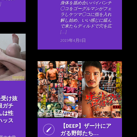
身体を舐め合いパイパンチ
]
◯コをゴーグルマンがフェ
ラしケツマ◯コに指を入れ
解し始め、いい感じに緩ん
で来たらディルドで穴を広
[…]
2019年4月8日
ホモ受け抜
根ガチ
んは性
ハッス
【DEEP】ザー汁にア
ガる野郎たち…