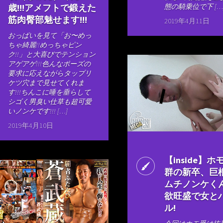
歳!!!アメフトで鍛えた
態の騎乗位で下 […
筋肉臀部魅せます!!!
2019年4月11日
おっぱいを見て「お〜めっ
ちゃ綺麗!!めっちゃピン
ク!!」と大喜びでテンション
アゲアゲ!!!色んなポーズの
要求に応えながらタップリ
ケツ穴まで見せてくれま
す!!!ちんこに唾を垂らして
シゴく男臭い仕草も超可愛
いノンケです!!! […]
2019年4月10日
【inside】
群の新卒、巨
ムチノンケく
欲旺盛で女と
ル!