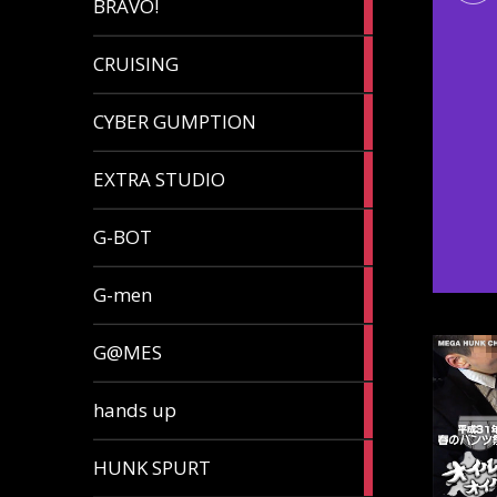
BRAVO!
article
32
CRUISING
articles
7
CYBER GUMPTION
articles
33
EXTRA STUDIO
articles
15
G-BOT
articles
27
G-men
articles
270
G@MES
articles
2
hands up
articles
5
HUNK SPURT
articles