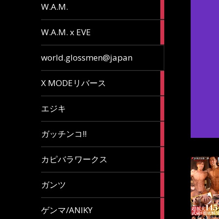
36
W.A.M.
articles
15
W.A.M. x EVE
articles
7
world.glossmen@japan
articles
1
X MODEリバース
article
65
エジキ
articles
10
ガッチンコ!!
articles
2
カピバラワークス
articles
29
ガンツ
articles
16
ゲンマ/ANIKY
articles