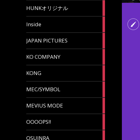
82
HUNKオリジナル
articles
125
Inside
articles
87
JAPAN PICTURES
articles
132
KO COMPANY
articles
54
KONG
articles
78
MEC/SYMBOL
articles
5
MEVIUS MODE
articles
1
OOOOPS!!
article
13
OSUINRA