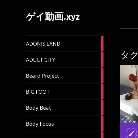
ゲイ動画.xyz
1
ADONIS LAND
article
タグ
6
ADULT CITY
articles
196
Beard Project
articles
7
BIG FOOT
articles
4
Body Beat
articles
1
Body Focus
article
1