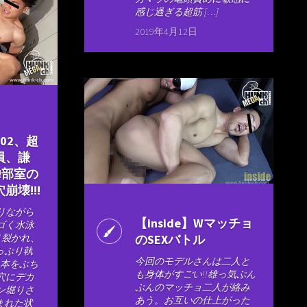
感じ過ぎる超筋 […]
2019年4月12日
E 02、超
員、謙
!部室の
崩壊!!!
りながら
【inside】Wマッチョ
ゴく水泳
り裂かれ、
のSEXバトル
たっぷり執
今回のモデルさんは二人と
2本をぶち
も身体がすごい!!雄っ気ぷん
穴にデカ
ぷんのマッチョ二人が絡み
ン堀りさ
あう。お互いの仕上がった
込まれた状