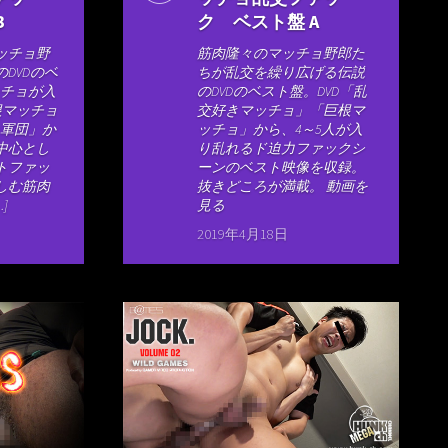
B
ク ベスト盤 A
ッチョ野
筋肉隆々のマッチョ野郎た
DVDのベ
ちが乱交を繰り広げる伝説
ッチョが入
のDVDのベスト盤。DVD「乱
根マッチョ
交好きマッチョ」「巨根マ
ョ軍団」か
ッチョ」から、4～5人が入
中心とし
り乱れるド迫力ファックシ
トファッ
ーンのベスト映像を収録。
しむ筋肉
抜きどころが満載。 動画を
]
見る
2019年4月18日