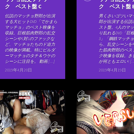
ク ベスト盤 C
ク ベスト盤 
伝説のマッチョ野郎が出演
男くさいゴツいマ
する大ヒットDVD「でかまら
郎が出演する伝説の
マッチョ」のベスト映像を
スト盤。4人のマ
収録。巨根筋肉野郎の乱交
り乱れるDVD「巨
シーンや1対1のファックな
3」「鋼鉄マッチ
ど、マッチョたちのド迫力
ら、乱交シーンを
の映像が満載。特にビルダ
た筋肉野郎のベス
ーマッチョのタチ＆ウケの
ク映像を収録。き
シーンに注目を。 動画 […]
が何ともエロい! […
2019年4月20日
2019年4月19日