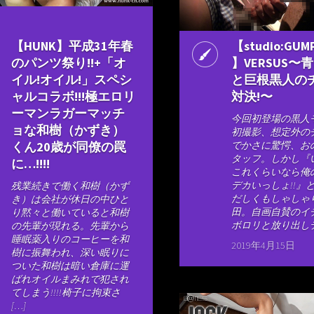
【HUNK】平成31年春
【studio:GUM
のパンツ祭り!!+「オ
】VERSUS〜
イル!オイル!」スペシ
と巨根黒人の
ャルコラボ!!!極エロリ
対決!〜
ーマンラガーマッチ
今回初登場の黒人
ョな和樹（かずき）
初撮影、想定外の
くん20歳が同僚の罠
でかさに驚愕、お
タッフ。しかし『
に…!!!!
これくらいなら俺
デカいっしょ!!』
残業続きで働く和樹（かず
だしくもしゃしゃ
き）は会社が休日の中ひと
田。自画自賛のイ
り黙々と働いていると和樹
ボロリと放り出しデ
の先輩が現れる。先輩から
睡眠薬入りのコーヒーを和
2019年4月15日
樹に振舞われ、深い眠りに
ついた和樹は暗い倉庫に運
ばれオイルまみれで犯され
てしまう!!!!椅子に拘束さ
[…]