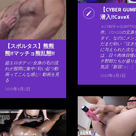
【CYBER GUM
潜入!!CaveX
＞CYBER＜GUMPTI
作。172×110の立
タイ、なのにメン
だまだ幼い『泣き
【スポルタス】熊熊
に与えられた次な
熊!!マッチョ熊乱態!!
は…日々肉体自慢
チ野郎たちが盛り
超エロボディ!!全身の毛の流
気店『新宿Ca […]
れが股間に集中!!匂い起つ動
画ってこんな感じ!! 動画を見
2019年4月4日
る
2019年4月1日