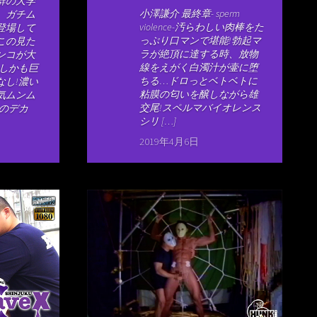
群の大学
小澤謙介 最終章- sperm
、ガチム
violence-汚らわしい肉棒をた
登場して
っぷり口マンで堪能!勃起マ
この見た
ラが絶頂に達する時、放物
ンコが大
線をえがく白濁汁が壷に堕
!しかも巨
ちる…ドロっとベトベトに
なし!濃い
粘膜の匂いを醸しながら雄
気ムンム
交尾!スペルマバイオレンス
慢のデカ
シリ […]
2019年4月6日