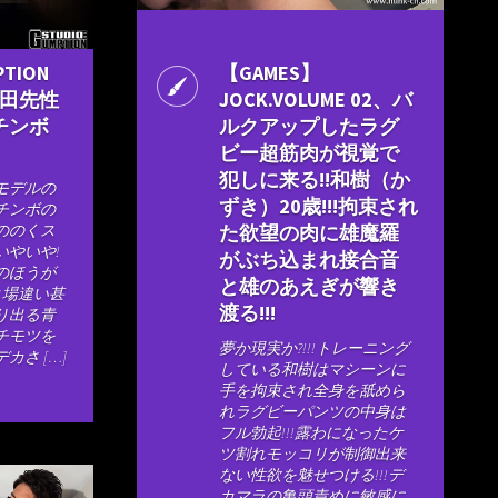
PTION
【GAMES】
青田先性
JOCK.VOLUME 02、バ
チンボ
ルクアップしたラグ
ビー超筋肉が視覚で
犯しに来る!!和樹（か
モデルの
ずき）20歳!!!拘束され
チンボの
ののくス
た欲望の肉に雄魔羅
いやいや!
がぶち込まれ接合音
のほうが
と雄のあえぎが響き
と場違い甚
渡る!!!
り出る青
チモツを
夢か現実か?!!!トレーニング
カさ […]
している和樹はマシーンに
手を拘束され全身を舐めら
れラグビーパンツの中身は
フル勃起!!!露わになったケ
ツ割れモッコリが制御出来
ない性欲を魅せつける!!!デ
カマラの亀頭責めに敏感に