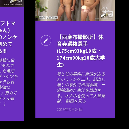
メフトマ
ゅん）
そのノンケ
【西麻布撮影所】体
初めて
育会選抜選手
!!
(175cm93kg19歳・
174cm90kg18歳大学
体験に全
生)
!!それで
した亀頭
肩と足の筋肉に自信がある
!プリケツを
というノンケ二人。顔出し
ェラされ
無しの条件で出演承諾。一
刺激に
週間溜めた生汁を放出す
!」初めて
る。オナホを使って大量発
アナル責
射。 動画を見る
…]
2019年3月24日