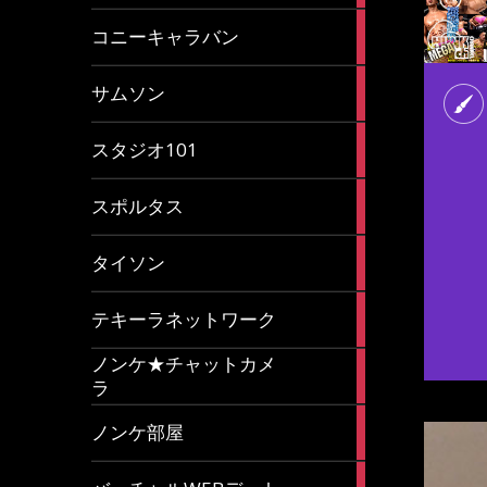
2
コニーキャラバン
articles
43
サムソン
articles
14
スタジオ101
articles
35
スポルタス
articles
40
タイソン
articles
20
テキーラネットワーク
articles
ノンケ★チャットカメ
1
ラ
article
15
ノンケ部屋
articles
1