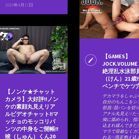
2019年4月17日
【GAMES】
JOCK.VOLUM
絶淫乱水泳部
（けん）21歳!
ベンチでケツ穴
【ノンケ★チャット
デカマラをしゃぶ
カメラ】大好評!!ノン
自分のちんこをシ
ケの素顔丸見えリア
部員!!競パンを切
ルビデオチャット!!マ
アナル丸見え!!!
拗に舐められ、指
ッチョのモッコリパ
込まれ緩んできた
ンツの中身をご開帳!!
マラで容赦なくガ
竣（しゅん）くん20
れる!!!両足抱え