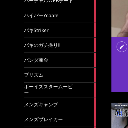
バーチャルWEBデート
article
7
ハイパーYeaah!
articles
5
バキStriker
articles
23
バキのガチ撮り!!
articles
1
パンダ商会
article
27
プリズム
articles
ボーイズスタームービ
4
ー
articles
7
メンズキャンプ
articles
6
メンズブレイカー
articles