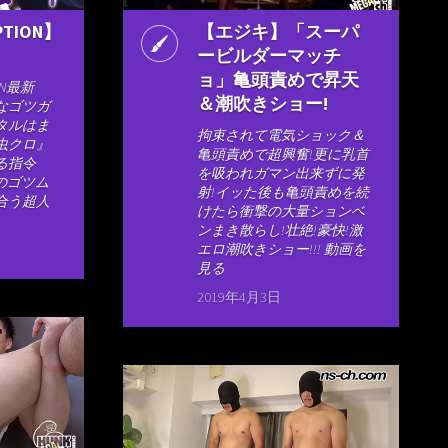
PTION】
【エジキ】「スーパ
ービルダーマッチ
ョ」亀頭責めで昇天
ON最新
＆潮吹きショー!
派なゴツガ
タルはま
拘束されて電気ショック＆
虫クロ』
亀頭責めで超興奮!更に乳首
る指令
を吸われガマン出来ずに発
のゴツム
射!イッた後も亀頭責めを続
合う超人
けたら衝撃の大量ションベ
ンまき散らし!壮絶!豪快!激
エロ潮吹きショー!!! 動画を
見る
2019年4月3日