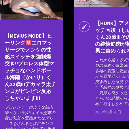
【HUNK】ア
ッチョ竣（し
【MEVIUS MODE】ヒ
くん20歳!!!
ーリング
エロマッ
の純情筋肉が
サージでノンケの性
男に責められる!
感スイッチを強制爆
これから始まる初
突き!!プロレス体型マ
身の筋肉が超緊張!
ッチョなハンドボー
も雄の刺激に勃起
から我慢汁が…!!
ル海陸（かいり）く
突き出した体勢で
ん22歳!!!デカマラ太チ
て予想外の体勢と
ンコがビンビン反応
「気持ち良かった!
しちゃいます!!!
だらけの経験から
めに顔をしかめて [
プロレスラーのような筋肉
2019年3月30日
隆々なカラダ!!オイル塗布の
後に乳首を愛撫されながら
キスをされると徐にチンコ