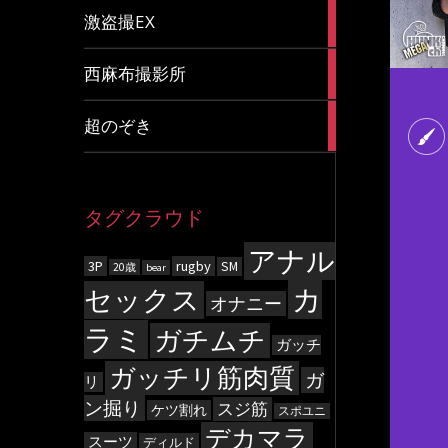
20
激盗撮EX
articles
83
西麻布撮影所
articles
8
超のぞき
articles
タグクラウド
アナル
3P
rugby
SM
20歳
bear
カ
セックス
オナニー
ラミ
ガチムチ
ガッチ
ガッチリ筋肉質
ガ
リ
ン掘り
スジ筋
ケツ割れ
スポユニ
デカマラ
スーツ
ディルド