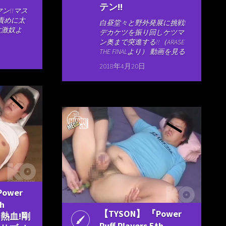
テン!!
ン!!マス
責めに太
白昼堂々と野外発展に挑戦!
大激奴よ
デカケツを振り回しケツマ
ン奥まで突進する!!（ARASE
THE FINALより） 動画を見る
2018年4月20日
ower
th
【TYSON】 『Power
 『熱血!剛
Puff Players 5th