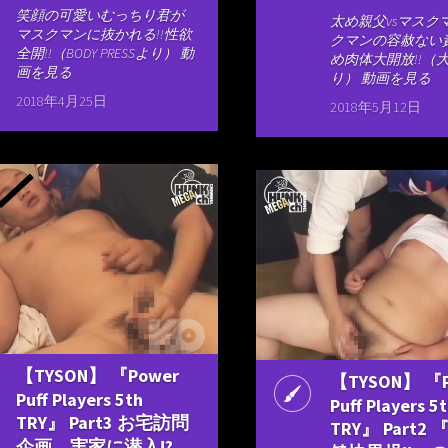
笑顔の可愛いむっちり君が
太め親父vsマスクマ
マスクマンに抜かれる!!性欲
クマンの容赦ない
全開!!（BODY PRESSより） 動
め肉体大開放!!（
画を見る
り） 動画を見る
2018年4月25日
2018年5月12日
【TYSON】 『Power
【TYSON】 『P
Puff Players 5th
Puff Players 5
TRY』 Part3 お宅訪問
TRY』 Part2
企画。実家に潜入!?