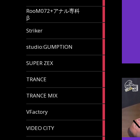
articles
RooM072+アナル専科
6
β
articles
12
Striker
articles
60
studio:GUMPTION
articles
3
SUPER ZEX
articles
105
TRANCE
articles
37
TRANCE MIX
articles
116
VFactory
articles
8
VIDEO CITY
articles