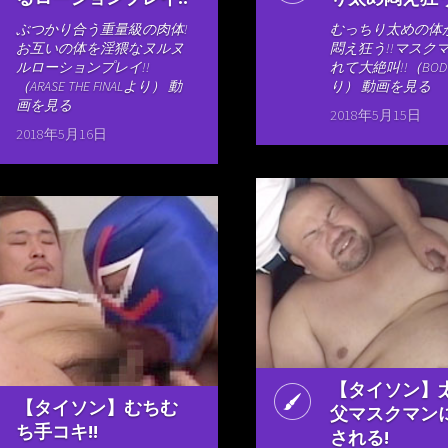
ぶつかり合う重量級の肉体!
むっちり太めの体
お互いの体を淫猥なヌルヌ
悶え狂う!!マスク
ルローションプレイ!!
れて大絶叫!!（BODY
（ARASE THE FINALより） 動
り） 動画を見る
画を見る
2018年5月15日
2018年5月16日
【タイソン】
【タイソン】むちむ
父マスクマン
ち手コキ!!
される!