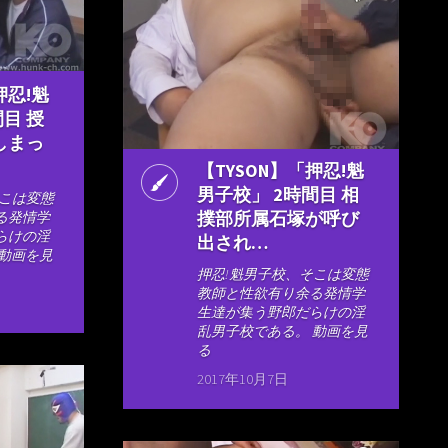
押忍!魁
間目 授
しまっ
【TYSON】「押忍!魁
男子校」 2時間目 相
そこは変態
撲部所属石塚が呼び
る発情学
らけの淫
出され…
 動画を見
押忍!魁男子校、そこは変態
教師と性欲有り余る発情学
生達が集う野郎だらけの淫
乱男子校である。 動画を見
る
2017年10月7日