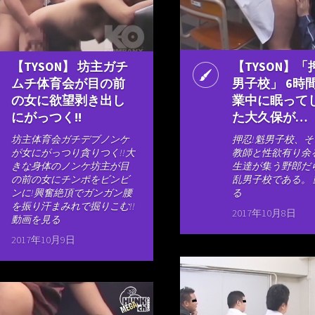
【TYSON】 坊主ガチ
【TYSON】「
ムチ体育会が目の前
男子校」 6時
の女に欲望剥き出し
業中に眠って
にがっつく!!
た大久保が…
坊主体育会ガチデブノンケ
押忍!魁男子校、
が女にがっつり貪りつく!!大
教師と性欲有り余
きな身体のノンケ坊主が目
生達が集う野郎だ
の前の女にチンポをビンビ
乱男子校である。
ンに!興奮絶頂でガンガン腰
る
を振り汗まみれで掘りこむ!!
2017年10月8日
動画を見る
2017年10月9日