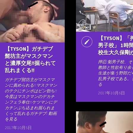
【TYSON】「
男子校」 1時
【TYSON】ガチデブ
校生大久保剛
髭坊主がマスクマン
押忍!魁男子校、
と濃厚交尾!!掘られて
教師と性欲有り余
乱れまくる!!
生達が集う野郎だ
乱男子校である。
ガチデブ髭坊主がマスクマ
る
ンに責められる!!マスクマン
のテクにチンポはビン勃ち!!
2017年10月6日
今度はマスクマンのデカチ
ンフェラ奉仕!!ケツマンにデ
カチンぶち込まれ掘られま
くって乱れるガチデブ! 動画
を見る
2017年10月5日