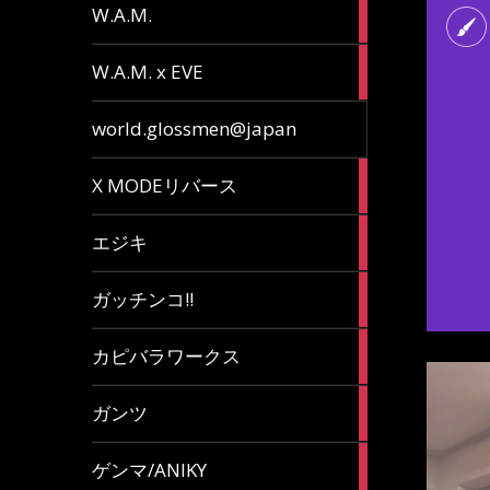
36
W.A.M.
articles
15
W.A.M. x EVE
articles
7
world.glossmen@japan
articles
1
X MODEリバース
article
65
エジキ
articles
10
ガッチンコ!!
articles
2
カピバラワークス
articles
29
ガンツ
articles
16
ゲンマ/ANIKY
articles