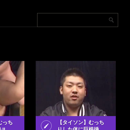
むっち
【タイソン】むっち
!!
りした体に巨根挿