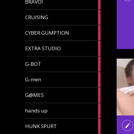
BRAVO!
article
32
CRUISING
articles
7
CYBER GUMPTION
articles
33
EXTRA STUDIO
articles
15
G-BOT
articles
27
G-men
articles
270
G@MES
articles
2
hands up
articles
5
HUNK SPURT
articles