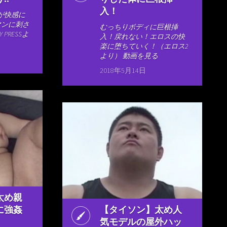
入！
が快感に
マンに刺さ
むっちりボディに巨根挿
 PRESSよ
入！戻れない！エロスの快
楽に堕ちていく！（エロス2
より） 動画を見る
2018年5月14日
太め親
に強姦
【タイソン】太め人
気モデルの屋外ハッ