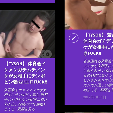
【TYSON】 若
体育会ガチデ
ケが女相手に
きFUCK!!
若さ溢れる体育会
【TYSON】 体育会イ
ノンケが女相手に
ケメンガチムチノン
に触られチンポは
ケが女相手にチンポ
女の身体に貪りつ
ビンチンポをマ◯コ
ビン勃ち!!エロFUCK!!
ガンガン激しい腰
体育会イケメンノンケが女
めまくる!! 動画を
相手にチンポビン勃ち!男相
2017年9月17日
手じゃ見せない表情!エロさ
剥き出し発情FUCKで腰振り
まくる!! 動画を見る