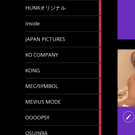
82
HUNKオリジナル
articles
125
Inside
articles
87
JAPAN PICTURES
articles
132
KO COMPANY
articles
54
KONG
articles
78
MEC/SYMBOL
articles
5
MEVIUS MODE
articles
1
OOOOPS!!
article
13
OSUINRA