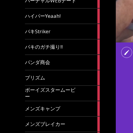
バーチャルWEBデート
article
7
ハイパーYeaah!
articles
5
バキStriker
articles
23
バキのガチ撮り!!
articles
1
パンダ商会
article
27
プリズム
articles
ボーイズスタームービ
4
ー
articles
7
メンズキャンプ
articles
6
メンズブレイカー
articles