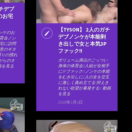
ガチデブ
のお宅
【TYSON】 2人のガチ
ンケのお
デブノンケが本能剥
体育会ノン
き出しで女と本気3P
自宅に訪問
得意のギタ
ファック!!
通りの慣れ
ボリューム満点のごっつい
がらのオ
身体の体育会2人組が女相手
動画を見る
に3Pファック!!ノンケの本能
をむき出しに1人の女を交互
に激しく責め立てる!抑えき
れない欲望が暴発する!! 動画
を見る
2018年2月5日