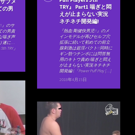
のサブメ
TRY』 Part1 喘ぎと悶
ての男
えが止まらない実況
ネチネチ開発編!
!!』のサ
『熱血!剛健快男児!!』のメ
ての男責
インモデルが再びセルフ穴
な喘ぎ声
拡張に続いて初めての前立
り遂に…
腺刺激は超淫パクト!!同時に
s 5th TRY」
ギン勃つチンポには問答無
用のキトウ責め!喘ぎと悶え
が止まらない実況ネチネチ
開発編!(「Power Puff Play […]
2018年4月15日