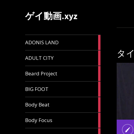
ゲイ動画.xyz
1
ADONIS LAND
article
タ
6
ADULT CITY
articles
196
Beard Project
articles
7
BIG FOOT
articles
4
Body Beat
articles
1
Body Focus
article
1