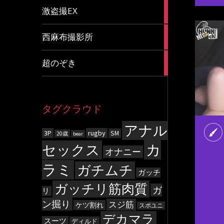
20
激盗撮EX
articles
83
西麻布撮影所
articles
8
超のぞき
articles
タグクラウド
アナル
3P
rugby
SM
20歳
bear
カ
セックス
オナニー
ラミ
ガチムチ
ガッチ
ガッチリ筋肉質
ガ
リ
ン掘り
スジ筋
ケツ割れ
スポユニ
デカマラ
スーツ
ディルド