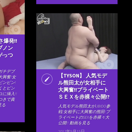
さ爆発!!
ブノン
がっつ
ガチデブ
【TYSON】 人気モデ
大興奮!女
ル熊田太が女相手に
ビンビン!
くとビン
大興奮!!プライベート
に挿入!!
ＳＥＸを赤裸々公開!?
つきで責
見る
人気モデル熊田太がLIBIDO参
戦!女相手に大興奮の熊田!プ
ライベートのSEXを赤裸々大
公開!! 動画を見る
2017年9月15日