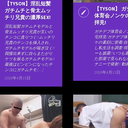
【TYSON】淫乱短髪
【TYSON】 
ガチムチと骨太ムッ
体育会ノンケ
チリ兄貴の濃厚SEX!
拝見!
淫乱短髪ガチムチモデルと
ガチデブ体育会ノ
骨太ムッチリ兄貴が互いの
宅拝見!ガチデブ
チンコに貪りつく!!ムッチリ
ケの素顔に密着!
兄貴のチンコを挿入され、
し私生活を調査!
ガチムチモデルが喘ぎ泣く!!
ーも披露!?いつも
我慢出来ずに自らまたがり
た部屋で見られな
ケツを振るガチムチモデル!!
ナニーで発射!! 
最後はビンビンになったチ
ンコにガチムチモ […]
2018年4月11日
2018年4月15日