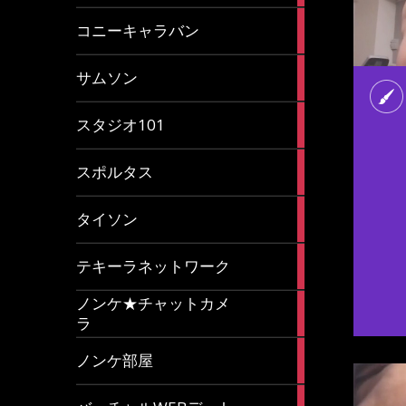
2
コニーキャラバン
articles
43
サムソン
articles
14
スタジオ101
articles
35
スポルタス
articles
40
タイソン
articles
20
テキーラネットワーク
articles
ノンケ★チャットカメ
1
ラ
article
15
ノンケ部屋
articles
1