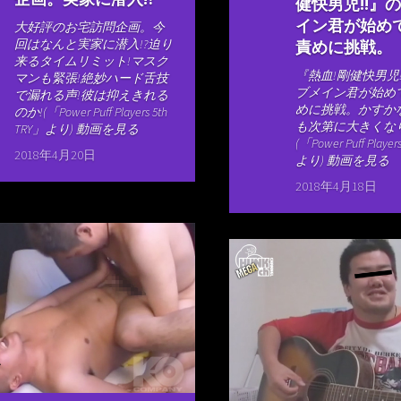
健快男児!!』
イン君が始め
大好評のお宅訪問企画。今
回はなんと実家に潜入!?迫り
責めに挑戦。
来るタイムリミット!マスク
『熱血!剛健快男児
マンも緊張!絶妙ハード舌技
ブメイン君が始め
で漏れる声!彼は抑えきれる
めに挑戦。かすか
のか!(「Power Puff Players 5th
も次第に大きくな
TRY」より) 動画を見る
(「Power Puff Player
2018年4月20日
より) 動画を見る
2018年4月18日