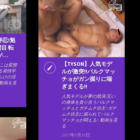
押忍!魁
間目 転
が…
【TYSON】人気モデ
そこは変態
ルが激突!!バルクマッ
る発情学
らけの淫
チョがガン掘りに喘
 動画を見
ぎまくる!!
人気モデルが夢の競演!互い
の身体を貪り合うバルクマ
ッチョとガチムチ坊主!!ガチ
ムチ坊主に掘られてバルク
マッチョが悶える!! 動画を見
る
2017年9月18日