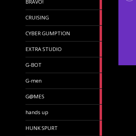
BRAVO!
article
32
CRUISING
articles
7
CYBER GUMPTION
articles
33
EXTRA STUDIO
articles
15
G-BOT
articles
27
G-men
articles
270
G@MES
articles
2
hands up
articles
5
HUNK SPURT
articles