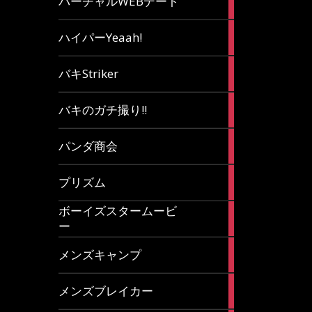
バーチャルWEBデート
article
7
ハイパーYeaah!
articles
5
バキStriker
articles
23
バキのガチ撮り!!
articles
1
パンダ商会
article
27
プリズム
articles
ボーイズスタームービ
4
ー
articles
7
メンズキャンプ
articles
6
メンズブレイカー
articles