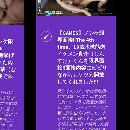
【GAMES】ノンケ限
界面接!!The 4th
ノンケ限
time、19歳水球筋肉
h
イケメン真介（しん
重量挙げ
すけ）くんを限界面
れた肉
接!!面接内容にビビリ
武蔵（む
ながらもケツ穴開放
接で限
してくれました!!!
真介くんのチンポは超敏感!!
げられた
顔では嫌がってたはずなの
んを呼び
に男のフェラで急速快感勃
抗する武蔵
起!!エスカレートしていく内
りに粘っ
容に顔を歪めながらも、少
!見事にフ
しでも多く稼げるよう頑張
ラはむっ
る様が超可愛い!!頑張った褒
級マッチョ
美にたっぷりケツ穴掘りま