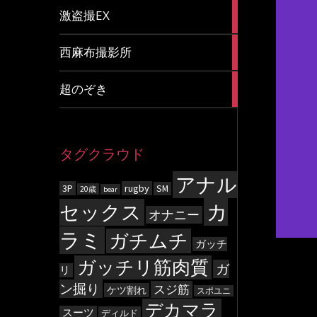
20
激盗撮EX
articles
83
西麻布撮影所
articles
8
超のぞき
articles
タグクラウド
アナル
3P
rugby
SM
20歳
bear
カ
セックス
オナニー
ラミ
ガチムチ
ガッチ
ガッチリ筋肉質
ガ
リ
ン掘り
スジ筋
ケツ割れ
スポユニ
デカマラ
スーツ
ディルド