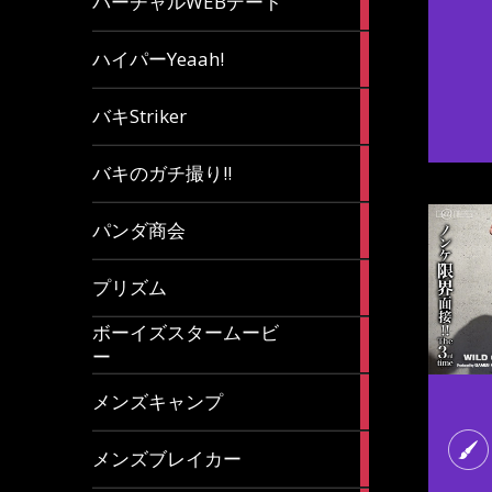
バーチャルWEBデート
article
7
ハイパーYeaah!
articles
5
バキStriker
articles
23
バキのガチ撮り!!
articles
1
パンダ商会
article
27
プリズム
articles
ボーイズスタームービ
4
ー
articles
7
メンズキャンプ
articles
6
メンズブレイカー
articles