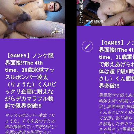
【GAMES】
界面接!!The 4t
【GAMES】ノンケ限
time、21歳
界面接!!The 4th
で鍛えあげら
time、20歳水球マッ
体は超ド級!!
スルボンバー凌太
さし）くん面
（りょうた）くん!!ビ
界突破!!!
ックリ企画に耐えな
重量挙げで鍛えあ
がらデカマラフル勃
肉体を持つ武蔵く
起で限界突破!!!
出し限界面接!!抵
くんをとにかく粘
マッスルボンバー凌太（り
て交渉し粘り勝ち!
ょうた）くんを女の子との
ル勃起したデカマ
絡み撮影のていで呼び出し!!
ちゃ旨そう!!重量
企画の趣旨を説明すると