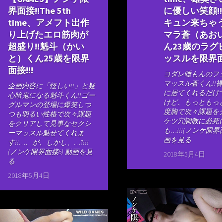
界面接!!The 5th
に優しい笑顔!
time、アメフト出作
キュン来ちゃ
り上げたエロ筋肉が
マラ蒼（あお
超盛り!!魁斗（かい
ん23歳のラグ
と）くん25歳を限界
ッスルを限界面接
面接!!!
ヨダレ唾もんのフ
マッスル蒼くん!!
企画内容に「怪しい!!」と疑
に居てくれるだけ
心暗鬼になる魁斗くん!!ゴー
けど、もっともっと
グルマンの登場に爆笑しつ
度胸で次々課題をク
つも明るい性格で次々課題
ケツ穴調教に必死
をクリアして見事なセクシ
も…!!!(ノンケ限界
ーマッスル魅せてくれま
画を見る
す!!…、が、しかし、…?!!!
(ノンケ限界面接5) 動画を見
2018年5月4日
る
2018年5月4日