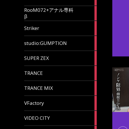
articles
RooM072+アナル専科
6
β
articles
12
Striker
articles
60
studio:GUMPTION
articles
3
SUPER ZEX
articles
105
TRANCE
articles
37
TRANCE MIX
articles
116
VFactory
articles
8
VIDEO CITY
articles