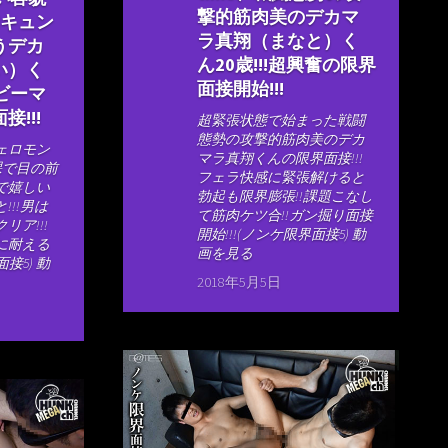
撃的筋肉美のデカマ
!キュン
ラ真翔（まなと）く
うデカ
ん20歳!!!超興奮の限界
い）く
面接開始!!!
ビーマ
!!!
超緊張状態で始まった戦闘
態勢の攻撃的筋肉美のデカ
ェロモン
マラ真翔くんの限界面接!!!
裸で目の前
フェラ快感に緊張解けると
で嬉しい
勃起も限界膨張!!課題こなし
!!!男は
て筋肉ケツ合!!ガン掘り面接
リア!!!
開始!!!(ノンケ限界面接5) 動
に耐える
画を見る
面接5) 動
2018年5月5日