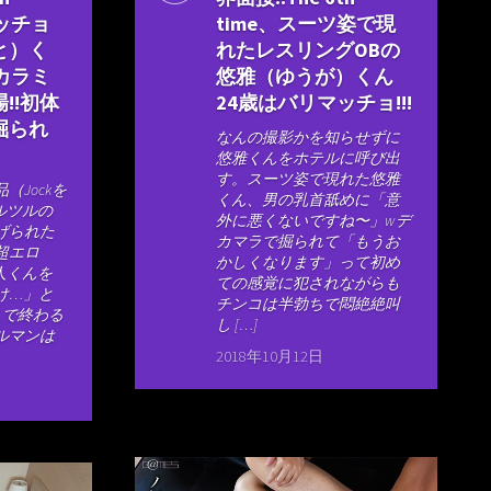
マッチョ
time、スーツ姿で現
と）く
れたレスリングOBの
カラミ
悠雅（ゆうが）くん
!!初体
24歳はバリマッチョ!!!
掘られ
なんの撮影かを知らせずに
悠雅くんをホテルに呼び出
す。スーツ姿で現れた悠雅
（Jockを
くん、男の乳首舐めに「意
ツルツルの
外に悪くないですね〜」wデ
げられた
カマラで掘られて「もうお
超エロ
かしくなります」って初め
哲人くんを
ての感覚に犯されながらも
け…」と
チンコは半勃ちで悶絶絶叫
しで終わる
し […]
ルマンは
2018年10月12日