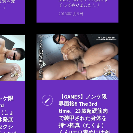
で男を受
くってやりました […]
…]
2018年1月9日
【GAMES】ノンケ限
ノンケ限
界面接!! The 3rd
rd
time、23歳超硬筋肉
昇（しょ
で装甲された身体を
泳発展
持つ拓真（たくま）
セクシ
くん!!エロ責めには弱