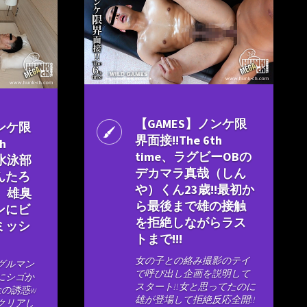
【GAMES】ノンケ限
ノンケ限
界面接!!The 6th
h
time、ラグビーOBの
会水泳部
デカマラ真哉（しん
んたろ
や）くん23歳!!最初か
、雄臭
ら最後まで雄の接触
ンにビ
を拒絶しながらラス
ミッシ
トまで!!!
女の子との絡み撮影のテイ
グルマン
で呼び出し企画を説明して
にシゴか
スタート!!女と思ってたのに
金の誘惑w
雄が登場して拒絶反応全開!!
クリアし