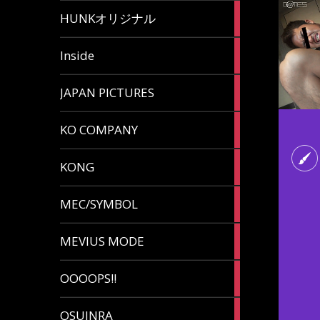
82
HUNKオリジナル
articles
125
Inside
articles
87
JAPAN PICTURES
articles
132
KO COMPANY
articles
54
KONG
articles
78
MEC/SYMBOL
articles
5
MEVIUS MODE
articles
1
OOOOPS!!
article
13
OSUINRA