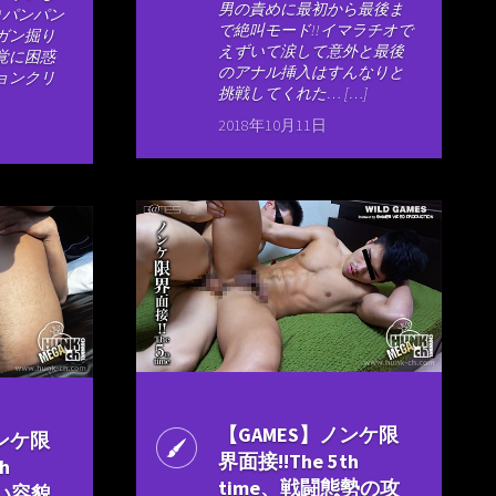
男の責めに最初から最後ま
!パンパン
で絶叫モード!!イマラチオで
ガン掘り
えずいて涙して意外と最後
覚に困惑
のアナル挿入はすんなりと
ョンクリ
挑戦してくれた… […]
2018年10月11日
【GAMES】ノンケ限
ノンケ限
界面接!!The 5th
h
time、戦闘態勢の攻
さい容貌