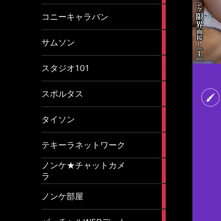
2
コニーキャラバン
articles
43
サムソン
articles
14
スタジオ101
articles
35
スポルタス
articles
40
タイソン
articles
20
テキーラネットワーク
articles
ノンケ★チャットカメ
1
ラ
article
15
ノンケ部屋
articles
1