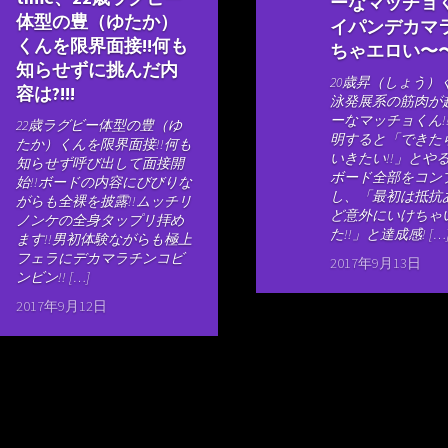
ーなマッチョく
体型の豊（ゆたか）
イパンデカマ
くんを限界面接!!何も
ちゃエロい〜〜!
知らせずに挑んだ内
20歳昇（しょう）
容は?!!!
泳発展系の筋肉が
ーなマッチョくん!
22歳ラグビー体型の豊（ゆ
明すると「できた
たか）くんを限界面接!!何も
いきたい!!」とやる
知らせず呼び出して面接開
ボード全部をコン
始!!ボードの内容にびびりな
し、「最初は抵抗
がらも全裸を披露!!ムッチリ
ど意外にいけちゃ
ノンケの全身タップリ拝め
た!!」と達成感! […
ます!!男初体験ながらも極上
フェラにデカマラチンコビ
2017年9月13日
ンビン!! […]
2017年9月12日