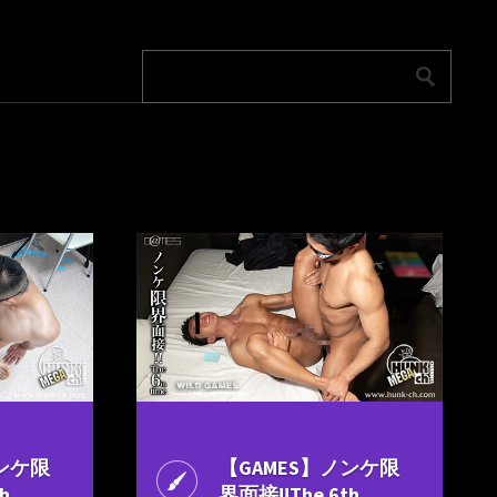
ノンケ限
【GAMES】ノンケ限
h
界面接!!The 6th