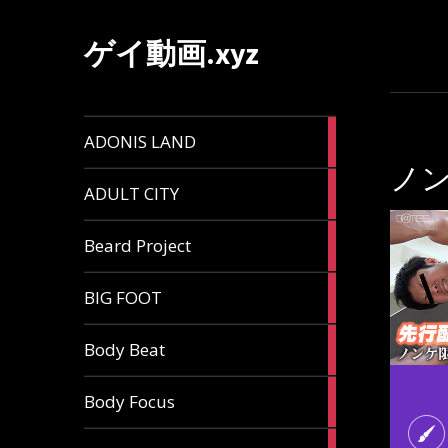
ゲイ動画.xyz
1
ADONIS LAND
article
ノ
6
ADULT CITY
articles
196
Beard Project
articles
7
BIG FOOT
articles
4
Body Beat
articles
1
Body Focus
article
1