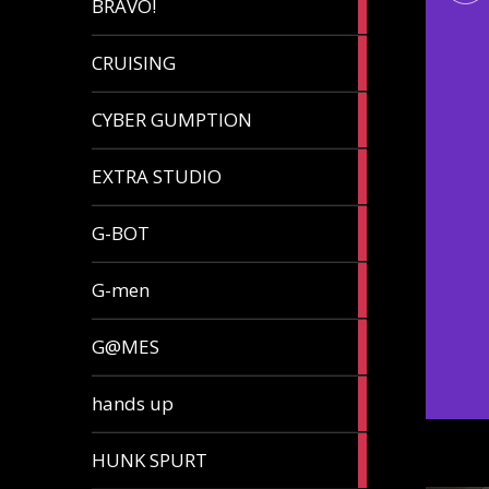
BRAVO!
article
32
CRUISING
articles
7
CYBER GUMPTION
articles
33
EXTRA STUDIO
articles
15
G-BOT
articles
27
G-men
articles
270
G@MES
articles
2
hands up
articles
5
HUNK SPURT
articles