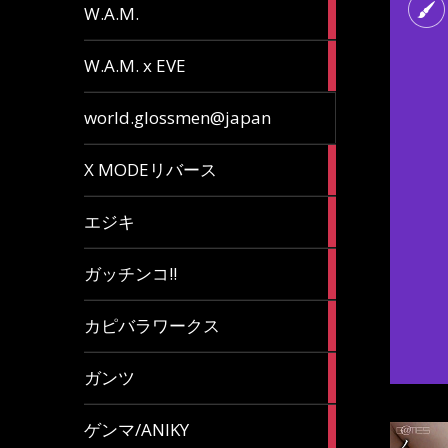
36
W.A.M.
articles
15
W.A.M. x EVE
articles
7
world.glossmen@japan
articles
1
X MODEリバース
article
65
エジキ
articles
10
ガッチンコ!!
articles
2
カピバラワークス
articles
29
ガンツ
articles
16
ゲンマ/ANIKY
articles