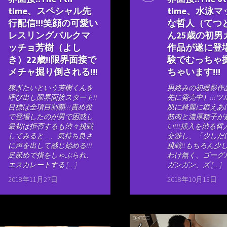
time、スペシャル先
time、水泳
行配信!!!笑顔の可愛い
な哲人（てつ
レスリングバルクマ
ん25歳の初男
ッチョ芳樹（よし
作品が遂に登場
き）22歳!!限界面接で
験でむっちゃ
メチャ掘り倒される!!!
ちゃいます!!!
稼ぎたいという芳樹くんを
男絡みの初撮影作品
呼び出し限界面接スタート!!
先に発売中）!!!
目標は全項目制覇!!!責め役
肌に綺麗に鍛えあ
で登場したのが男で困惑し
筋肉と濃厚精子が
最初は拒否するも渋々挑戦
い!!!挿入を渋る
してみると…、気持ち良さ
交渉し、「少しだ
に声を出して感じ始める!!!
挑戦!!もちろん少
足舐めで指をしゃぶられ、
わけ無く、ゴーグ
エスカレートする […]
ガンガン、ズ […]
2018年11月27日
2018年10月13日