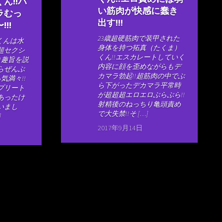
ん!!パ
い筋肉が快感に蠢き
ラむっ
出す!!!
!!
23歳超硬筋肉で装甲された
くんは水
身体を持つ拓真（たくま）
超セクシ
くん!!エスカレートしていく
!趣旨を説
内容に顔を歪めながらもデ
らぜんぶ
カマラ勃起!!超筋肉の中でぶ
気満々!!
ら下がったデカマラ平常時
プリート
が超超超エロエロぶらぶら!!
あったけ
射精後のねっちり亀頭責め
いまし
で大失禁!!そ […]
]
2017年9月14日