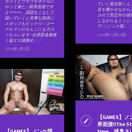
カラミとウキウキホテルに
ていく親太朗くん!
やって来た!!!限界面接です
音を響かせながら
よ〜〜〜。課題をこなして
されて想定外の感
脱いでいくと見事な筋肉に
しながらもミッシ
スタッフもビックリ!!!ゴー
ア!!!!(ノンケ限 […]
グルマンのちんこにも力入
っちゃいます!!全課題遠慮無
2018年10月10日
く超エロ雄責め […]
2018年5月5日
【GAMES】
界面接!!The 5t
【GAMES】ノンケ限
time、雄臭