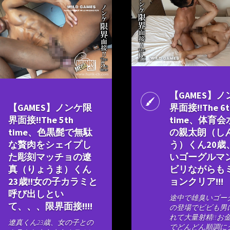
【GAMES】
【GAMES】ノンケ限
界面接!!The 6t
界面接!!The 5th
time、体育
time、色黒髭で無駄
の親太朗（し
な贅肉をシェイプし
う）くん20歳
た彫刻マッチョの遼
いゴーグルマ
真（りょうま）くん
ビリながらも
23歳!!女の子カラミと
ョンクリア!!!
呼び出しとい
途中で雄臭いゴー
て、、、限界面接!!!!
の登場でビビも男
れて大量射精!!お
遼真くん23歳、女の子との
でどんどん順調に