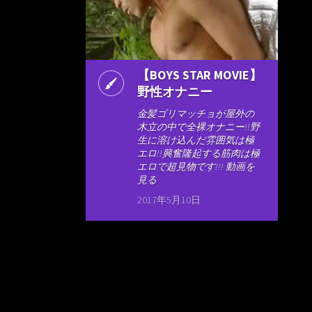
【BOYS STAR MOVIE】
野性オナニー
金髪ゴリマッチョが屋外の
木立の中で全裸オナニー!!野
生に溶け込んだ雰囲気は極
エロ!!興奮隆起する筋肉は極
エロで超見物です!!! 動画を
見る
2017年5月10日