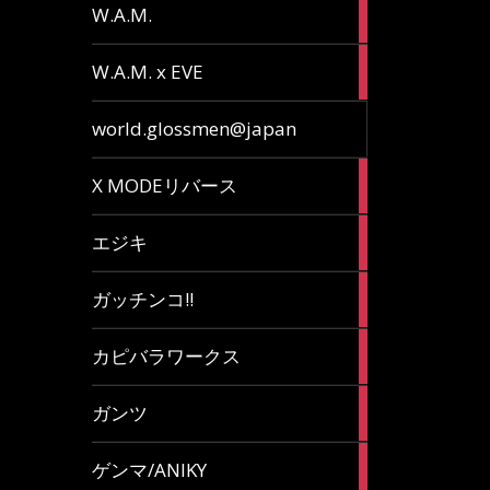
36
W.A.M.
articles
15
W.A.M. x EVE
articles
7
world.glossmen@japan
articles
1
X MODEリバース
article
65
エジキ
articles
10
ガッチンコ!!
articles
2
カピバラワークス
articles
29
ガンツ
articles
16
ゲンマ/ANIKY
articles