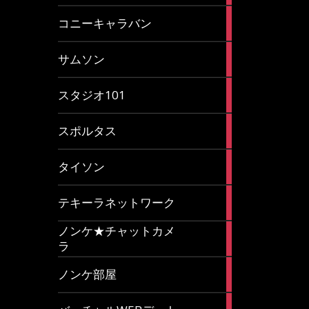
2
コニーキャラバン
articles
43
サムソン
articles
14
スタジオ101
articles
35
スポルタス
articles
40
タイソン
articles
20
テキーラネットワーク
articles
ノンケ★チャットカメ
1
ラ
article
15
ノンケ部屋
articles
1