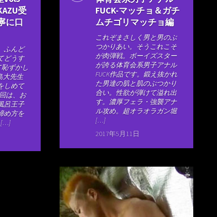
AZU受
FUCK-マッチョ＆ガチ
寧に口
ムチゴリマッチョ編
これぞまさしく男と男のぶ
つかりあい。そうこれこそ
、ふんど
が肉弾戦。ボーイズスター
てどうす
が誇る体育会系男子アナル
て恥ずかし
FUCK作品です。鍛え抜かれ
三島大先生
た男達の肌と肌のぶつかり
をしめて
合い。性欲が弾けて溢れ出
今回は、お
す。濃厚フェラ・強襲アナ
風呂王子
ル攻め。超オラオラガン堀
締め方を
[…]
[…]
2017年5月11日