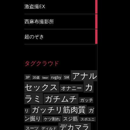
20
激盗撮EX
articles
83
西麻布撮影所
articles
8
超のぞき
articles
タグクラウド
アナル
3P
rugby
SM
20歳
bear
カ
セックス
オナニー
ラミ
ガチムチ
ガッチ
ガッチリ筋肉質
ガ
リ
ン掘り
スジ筋
ケツ割れ
スポユニ
デカマラ
スーツ
ディルド