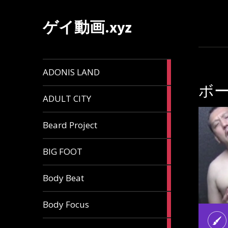
ゲイ動画.xyz
1
ADONIS LAND
article
ボ
6
ADULT CITY
articles
196
Beard Project
articles
7
BIG FOOT
articles
4
Body Beat
articles
1
Body Focus
article
1