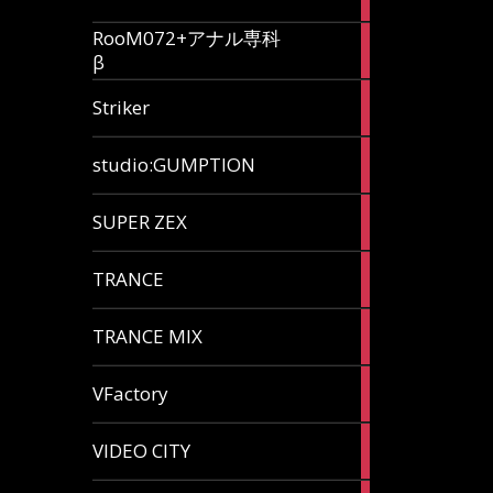
articles
RooM072+アナル専科
6
β
articles
12
Striker
articles
60
studio:GUMPTION
articles
3
SUPER ZEX
articles
105
TRANCE
articles
37
TRANCE MIX
articles
116
VFactory
articles
8
VIDEO CITY
articles