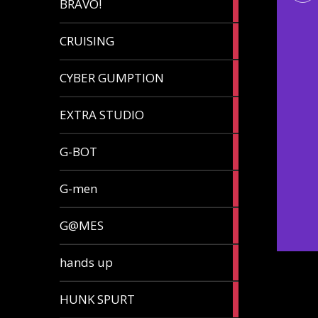
BRAVO!
article
32
CRUISING
articles
7
CYBER GUMPTION
articles
33
EXTRA STUDIO
articles
15
G-BOT
articles
27
G-men
articles
270
G@MES
articles
2
hands up
articles
5
HUNK SPURT
articles