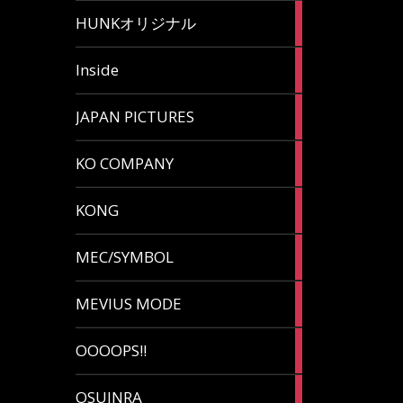
82
HUNKオリジナル
articles
125
Inside
articles
87
JAPAN PICTURES
articles
132
KO COMPANY
articles
54
KONG
articles
78
MEC/SYMBOL
articles
5
MEVIUS MODE
articles
1
OOOOPS!!
article
13
OSUINRA