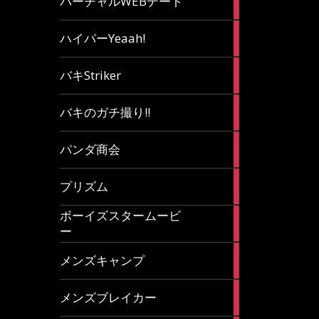
バーチャルWEBデート
article
7
ハイパーYeaah!
articles
5
バキStriker
articles
23
バキのガチ撮り!!
articles
1
パンダ商会
article
27
プリズム
articles
ボーイズスタームービ
4
ー
articles
7
メンズキャンプ
articles
6
メンズブレイカー
articles