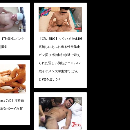
】175×96×31ノンケ
【CRUISING】ソクハメ!!vol.105
初撮影
底無しにあふれ出る性欲暴走
ガン掘り2発射精!!水球で鍛え
られた逞しい胸筋がエロい!!21
歳イケメン大学生賢司(けん
じ)君を逆ナン!!
Bless DVD】淫春白
 20歳出張ボーイ淫膣