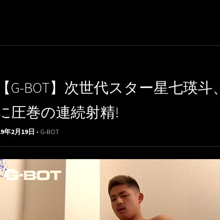
【G-BOT】次世代スター星七瑛
に圧巻の連続射精!
19年2月19日 -
G-BOT