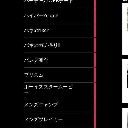
バーチャルWEBデート
article
7
ハイパーYeaah!
articles
5
バキStriker
articles
23
バキのガチ撮り!!
articles
1
パンダ商会
article
27
プリズム
articles
ボーイズスタームービ
4
ー
articles
7
メンズキャンプ
articles
6
メンズブレイカー
articles