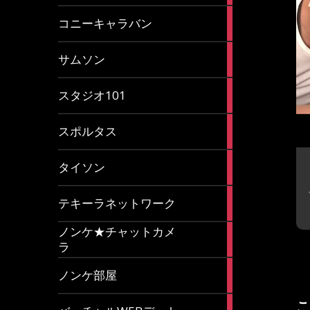
2
コニーキャラバン
articles
43
サムソン
articles
14
スタジオ101
articles
35
スポルタス
articles
40
タイソン
articles
20
テキーラネットワーク
articles
ノンケ★チャットカメ
1
ラ
article
15
ノンケ部屋
articles
こ
1