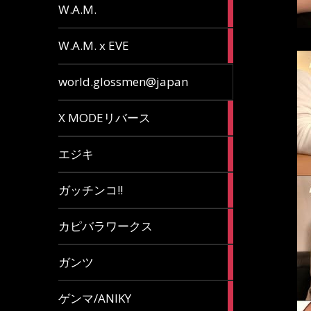
36
W.A.M.
articles
15
W.A.M. x EVE
articles
7
world.glossmen@japan
articles
1
X MODEリバース
article
65
エジキ
articles
10
ガッチンコ!!
articles
2
カピバラワークス
articles
29
ガンツ
articles
16
ゲンマ/ANIKY
articles