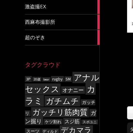
20
激盗撮EX
articles
83
西麻布撮影所
articles
8
超のぞき
articles
タグクラウド
アナル
3P
rugby
SM
20歳
bear
カ
セックス
オナニー
ラミ
ガチムチ
ガッチ
ガッチリ筋肉質
ガ
リ
ン掘り
スジ筋
ケツ割れ
スポユニ
デカマラ
スーツ
ディルド