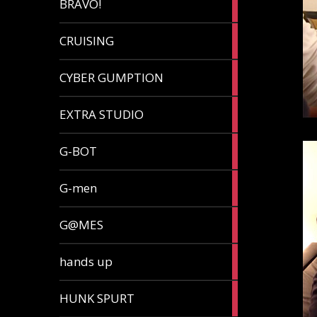
BRAVO!
article
32
CRUISING
articles
7
CYBER GUMPTION
articles
33
EXTRA STUDIO
articles
15
G-BOT
articles
27
G-men
articles
270
G@MES
articles
2
hands up
articles
5
HUNK SPURT
articles