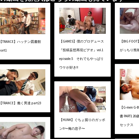
【GAMES】僕のプロデュース
【BIG FOOT
【TRANCE】ハッテン図書館
『投稿妄想再現ビデオ』vol.1
がっちり熊
part1
episode.5 それでもやっぱり
ウケが好き!!
【TRANCE】働く男達 part23
【G-men G-
書 PART1
【HUNK】ぐちょ掘りのガッポ
セックス
ン!!〜俺の息子〜