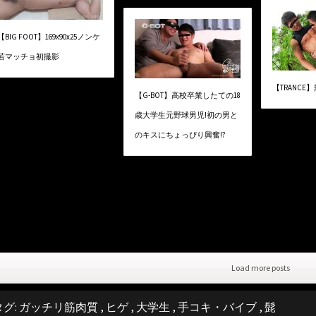
【BIG FOOT】169x90x25ノンケ
若マッチョ初撮影
【TRANCE】
【G-BOT】高校卒業したての18
歳大学生元野球男児!初の男と
のキスにちょっぴり興奮!?
Load more posts
タグ:
ガッチリ筋肉質
,
ヒゲ
,
大学生
,
手コキ・バイブ
,
髭