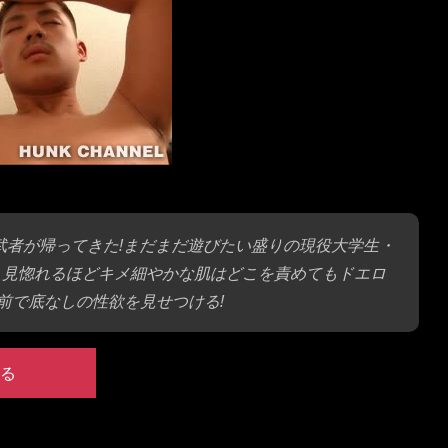
馳せた若武者が帰ってきた!まだまだ遊びたい盛りの現役大学生・
も見惚れるほどキメ細やかな肌はどこを責めてもドエロ
前で底なしの性欲を見せつける!
る