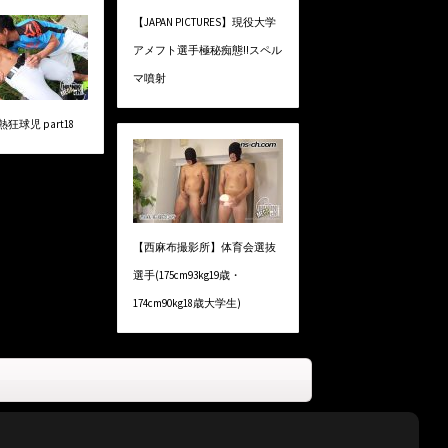
【JAPAN PICTURES】現役大学
アメフト選手極秘痴態!!スペル
マ噴射
熱狂球児 part18
【西麻布撮影所】体育会選抜
選手(175cm93kg19歳・
174cm90kg18歳大学生)