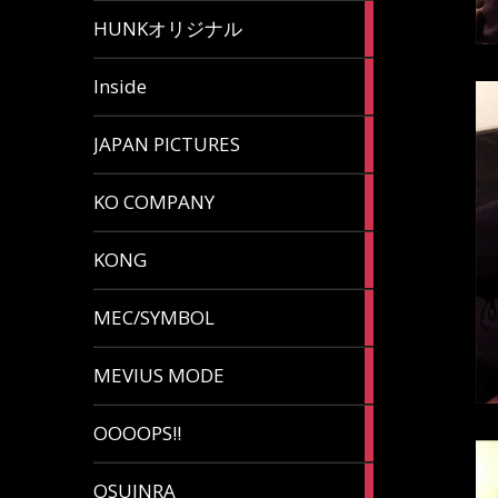
82
HUNKオリジナル
articles
125
Inside
articles
87
JAPAN PICTURES
articles
132
KO COMPANY
articles
54
KONG
articles
78
MEC/SYMBOL
articles
5
MEVIUS MODE
articles
1
OOOOPS!!
article
13
OSUINRA