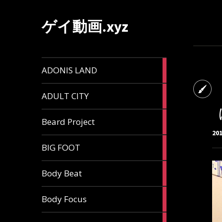
ゲイ動画.xyz
1
ADONIS LAND
article
6
ADULT CITY
articles
196
Beard Project
articles
20
7
BIG FOOT
articles
4
Body Beat
articles
1
Body Focus
article
1