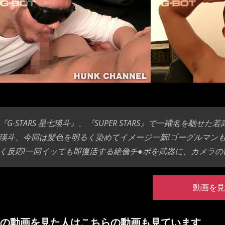
『G-STARS 星七瑛斗』、『SUPER STARS』で一躍名を
瑛斗、今回は髪色を明るく染めてイメージ一新!ゴーグルマン
く反応!一回イッても即復活する絶倫チ●ポを武器に、カメラの
動画を見
の動画を見た人はこちらの動画も見ています