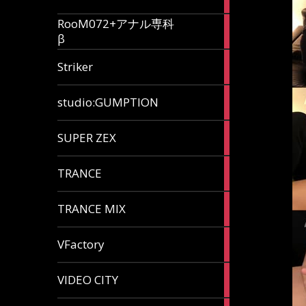
articles
RooM072+アナル専科
6
β
articles
12
Striker
articles
60
studio:GUMPTION
articles
3
SUPER ZEX
articles
105
TRANCE
articles
37
TRANCE MIX
articles
116
VFactory
articles
8
VIDEO CITY
articles