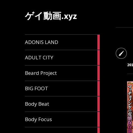
ゲイ動画.xyz
1
ADONIS LAND
article
6
ADULT CITY
articles
20
196
Beard Project
articles
7
BIG FOOT
articles
4
Body Beat
articles
1
Body Focus
article
1