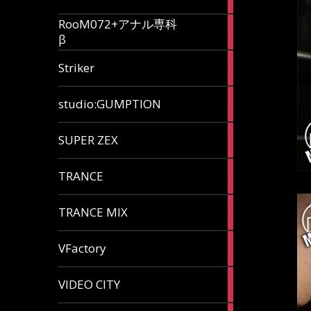
articles
RooM072+アナル専科
6
β
articles
12
Striker
articles
60
studio:GUMPTION
articles
3
SUPER ZEX
articles
105
TRANCE
articles
37
TRANCE MIX
articles
116
VFactory
articles
8
VIDEO CITY
articles