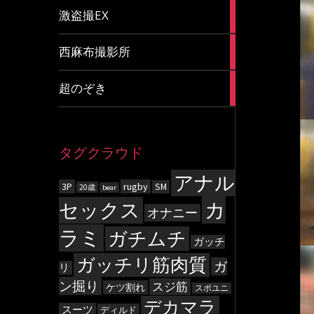
20
激盗撮EX
articles
83
西麻布撮影所
articles
8
超のぞき
articles
タグクラウド
アナル
3P
rugby
SM
20歳
bear
カ
セックス
オナニー
ラミ
ガチムチ
ガッチ
ガッチリ筋肉質
ガ
リ
ン掘り
スジ筋
ケツ割れ
スポユニ
デカマラ
スーツ
ディルド