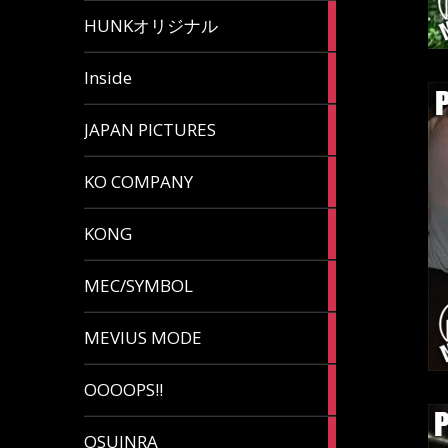
82
HUNKオリジナル
articles
125
Inside
articles
87
JAPAN PICTURES
articles
132
KO COMPANY
articles
54
KONG
articles
78
MEC/SYMBOL
articles
5
MEVIUS MODE
articles
1
OOOOPS!!
article
13
OSUINRA