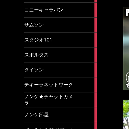
2
コニーキャラバン
articles
43
サムソン
articles
14
スタジオ101
articles
35
スポルタス
articles
40
タイソン
articles
20
テキーラネットワーク
articles
ノンケ★チャットカメ
1
ラ
article
15
ノンケ部屋
articles
1