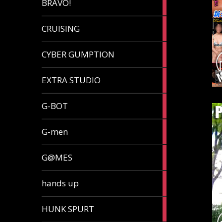
BRAVO!
article
32
CRUISING
articles
7
CYBER GUMPTION
articles
33
EXTRA STUDIO
articles
15
G-BOT
articles
27
G-men
articles
270
G@MES
articles
2
hands up
articles
5
HUNK SPURT
articles