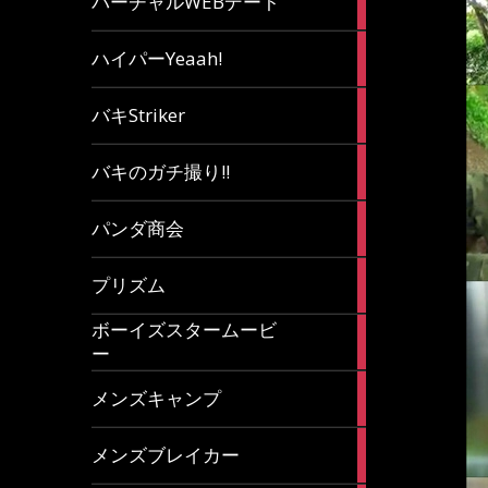
バーチャルWEBデート
article
7
ハイパーYeaah!
articles
5
バキStriker
articles
23
バキのガチ撮り!!
articles
1
パンダ商会
article
27
プリズム
articles
ボーイズスタームービ
4
ー
articles
7
メンズキャンプ
articles
6
メンズブレイカー
articles