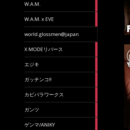
36
W.A.M.
articles
15
W.A.M. x EVE
articles
7
world.glossmen@japan
articles
1
X MODEリバース
article
65
エジキ
articles
10
ガッチンコ!!
articles
2
カピバラワークス
articles
29
ガンツ
articles
16
ゲンマ/ANIKY
articles