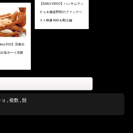
【DANJI VIDEO】ハンサムマッ
チョ＆極道野郎のファックベ
スト映像 MAX＆剛士編
Bless DVD】淫春白
 20歳出張ボーイ淫膣
チョ
,
複数
,
髭