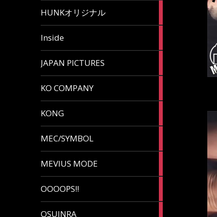
82
HUNKオリジナル
articles
125
Inside
articles
87
JAPAN PICTURES
articles
132
KO COMPANY
articles
54
KONG
articles
78
MEC/SYMBOL
articles
5
MEVIUS MODE
articles
1
OOOOPS!!
article
13
OSUINRA