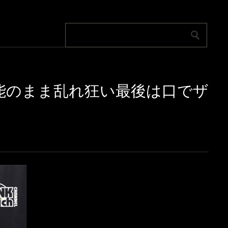
尾!本能のまま乱れ狂い最後は口でザ