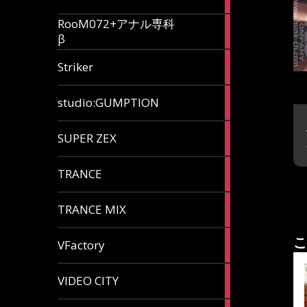
articles
RooM072+アナル専科
6
β
articles
12
Striker
articles
60
studio:GUMPTION
articles
3
SUPER ZEX
articles
105
TRANCE
articles
37
TRANCE MIX
articles
116
こ
VFactory
articles
8
VIDEO CITY
articles