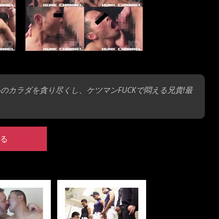
いのカラダを貪り尽くし、ケツマンFUCKで悶える兄貴!最
る