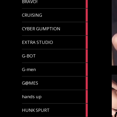
BRAVO!
article
32
CRUISING
articles
7
CYBER GUMPTION
articles
33
EXTRA STUDIO
articles
15
G-BOT
articles
27
G-men
articles
270
G@MES
articles
2
hands up
articles
5
HUNK SPURT
articles