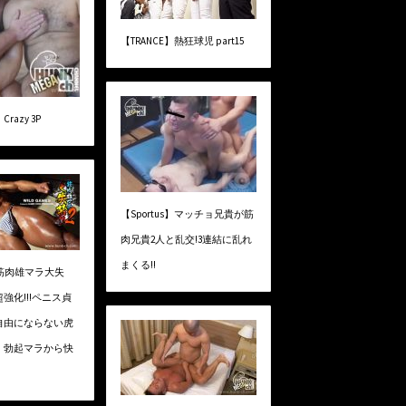
【TRANCE】熱狂球児 part15
azy 3P
【Sportus】マッチョ兄貴が筋
肉兄貴2人と乱交!3連結に乱れ
まくる!!
】筋肉雄マラ大失
超強化!!!ペニス貞
自由にならない虎
）勃起マラから快