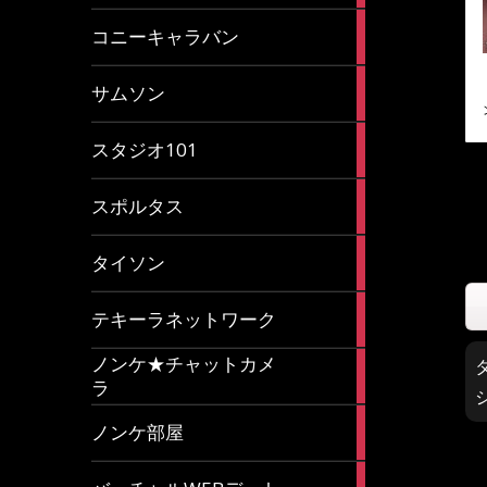
2
コニーキャラバン
articles
43
サムソン
articles
14
スタジオ101
articles
35
スポルタス
articles
40
タイソン
articles
20
テキーラネットワーク
articles
ノンケ★チャットカメ
1
ラ
article
15
ノンケ部屋
articles
1