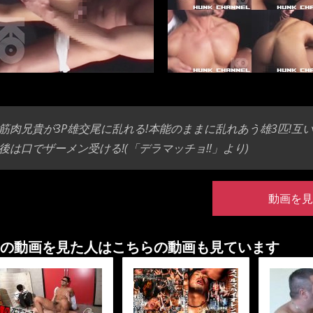
筋肉兄貴が3P雄交尾に乱れる!本能のままに乱れあう雄3匹!互
後は口でザーメン受ける!(「デラマッチョ!!」より)
動画を見
の動画を見た人はこちらの動画も見ています