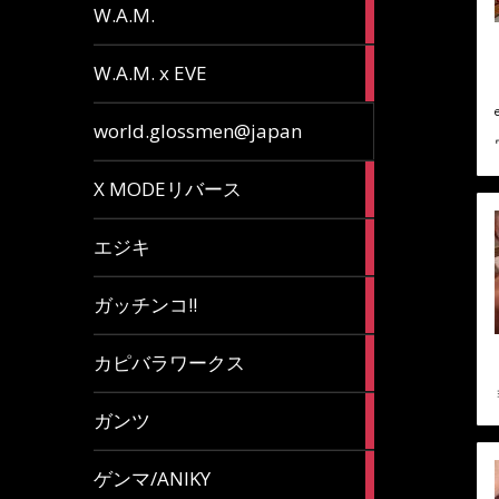
36
W.A.M.
articles
15
W.A.M. x EVE
articles
7
world.glossmen@japan
articles
1
X MODEリバース
article
65
エジキ
articles
10
ガッチンコ!!
articles
2
カピバラワークス
articles
29
ガンツ
articles
16
ゲンマ/ANIKY
articles