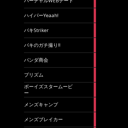
バーチャルWEBデート
article
7
ハイパーYeaah!
articles
5
バキStriker
articles
23
バキのガチ撮り!!
articles
1
パンダ商会
article
27
プリズム
articles
ボーイズスタームービ
4
ー
articles
7
メンズキャンプ
articles
6
メンズブレイカー
articles