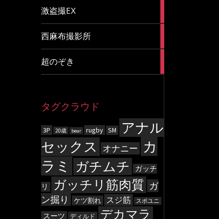
20
激盗撮EX
articles
83
西麻布撮影所
articles
8
超のぞき
articles
タグクラウド
アナル
3P
rugby
SM
20歳
bear
カ
セックス
オナニー
ラミ
ガチムチ
ガッチ
ガッチリ筋肉質
ガ
リ
ン掘り
スジ筋
ケツ割れ
スポユニ
デカマラ
スーツ
ディルド