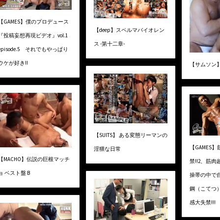
【GAMES】僕のプロデュース
【deep】スペルマバイオレン
『投稿妄想再現ビデオ』vol.1
ス -第十二章-
episode.5 それでもやっぱり
ウケが好き!!
【サムソン】Cr
【SUITS】 ある変態リーマンの
【GAMES
淫猥な日常
【MACHO】伝説の巨根マッチ
禁!!2、筋肉
ョ ベスト盤 B
操帯の中で
鋼（こてつ
感大失禁!!!