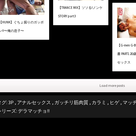
【TRANCE MIX】ソソる!ノンケ
STORY part3
【HUNK】ぐちょ掘りのガッポ
ン!!〜俺の息子〜
【G-men G-
書 PART1
セックス
Load more posts
タグ:
3P
,
アナルセックス
,
ガッチリ筋肉質
,
カラミ
,
ヒゲ
,
マッ
シリーズ:
デラマッチョ!!