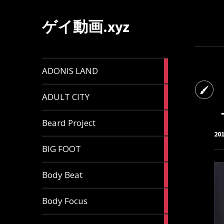
ゲイ動画.xyz
1
ADONIS LAND
article
6
ADULT CITY
articles
196
Beard Project
articles
20
7
BIG FOOT
articles
4
Body Beat
articles
1
Body Focus
article
1