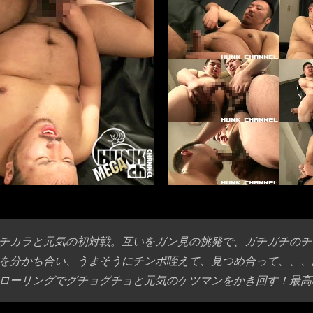
チカラと元気の初対戦。互いをガン見の挑発で、ガチガチのチ
を分かち合い、うまそうにチンポ咥えて、見つめ合って、、、
ローリングでグチョグチョと元気のケツマンをかき回す！最高