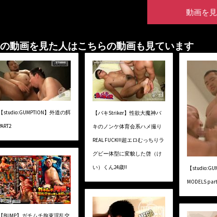
動画を見
の動画を見た人はこちらの動画も見ています
【studio:GUMPTION】外道の餌
【バキStriker】性欲大魔神バ
PART2
キのノンケ体育会系ハメ撮り
REAL FUCK!!!超エロむっちりラ
グビー体型に変貌した啓（け
い）くん24歳!!
【studio:G
MODELS part
【BUMP】ガチムチ拘束淫乱交