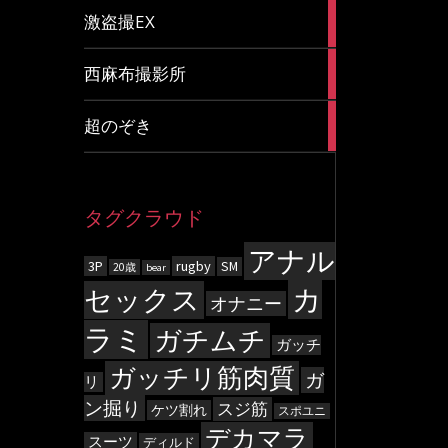
20
激盗撮EX
articles
83
西麻布撮影所
articles
8
超のぞき
articles
タグクラウド
アナル
3P
rugby
SM
20歳
bear
カ
セックス
オナニー
ラミ
ガチムチ
ガッチ
ガッチリ筋肉質
ガ
リ
ン掘り
スジ筋
ケツ割れ
スポユニ
デカマラ
スーツ
ディルド