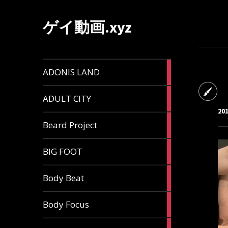
ゲイ動画.xyz
1
ADONIS LAND
article
6
ADULT CITY
articles
20
196
Beard Project
articles
7
BIG FOOT
articles
4
Body Beat
articles
1
Body Focus
article
1