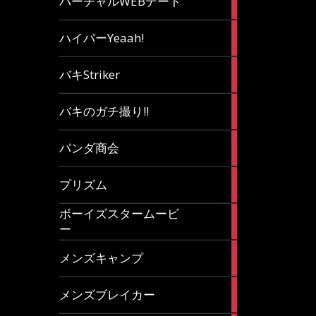
バーチャルWEBデート
article
7
ハイパーYeaah!
articles
5
バキStriker
articles
23
バキのガチ撮り!!
articles
1
パンダ商会
article
27
プリズム
articles
ボーイズスタームービ
4
ー
articles
7
メンズキャンプ
articles
6
メンズブレイカー
articles