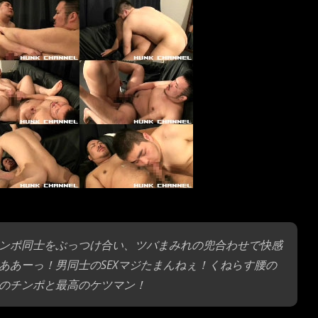
ンポ同士をぶっつけ合い、ツバまみれの兜合わせで快感
ああーっ！男同士のSEXマジたまんねぇ！くねらす腰の
のチンポと最高のケツマン！