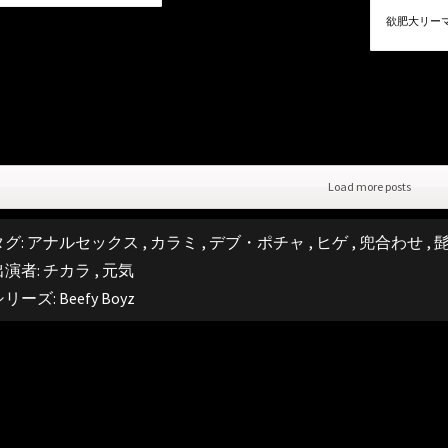
欲肥大リー
Load more posts
タグ:
アナルセックス
,
カラミ
,
デブ・ポチャ
,
ヒゲ
,
兜合わせ
,
出演者:
チカラ
,
元気
シリーズ:
Beefy Boyz