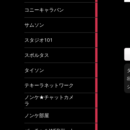
2
コニーキャラバン
articles
43
サムソン
articles
14
スタジオ101
articles
35
スポルタス
articles
40
タイソン
articles
20
テキーラネットワーク
articles
ノンケ★チャットカメ
1
ラ
article
15
ノンケ部屋
articles
1