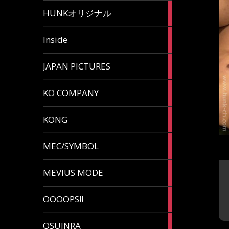
82
HUNKオリジナル
articles
125
Inside
articles
87
JAPAN PICTURES
articles
132
KO COMPANY
articles
54
KONG
articles
78
MEC/SYMBOL
articles
5
MEVIUS MODE
articles
1
OOOOPS!!
article
13
OSUINRA