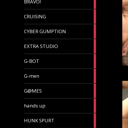
BRAVO!
article
32
CRUISING
articles
7
CYBER GUMPTION
articles
33
EXTRA STUDIO
articles
15
G-BOT
articles
27
G-men
articles
270
G@MES
articles
2
hands up
articles
5
HUNK SPURT
articles