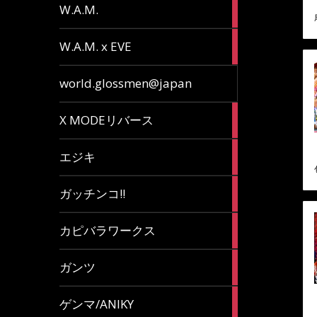
36
W.A.M.
articles
15
W.A.M. x EVE
articles
7
world.glossmen@japan
articles
1
X MODEリバース
article
65
エジキ
articles
10
ガッチンコ!!
articles
2
カピバラワークス
articles
29
ガンツ
articles
16
ゲンマ/ANIKY
articles