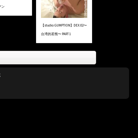
マン
【studio:GUMPTION】DEX:02〜
台湾的若熊〜 PART 1
髭