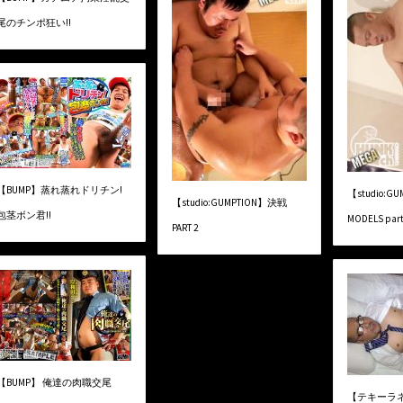
尾のチンポ狂い!!
【BUMP】蒸れ蒸れドリチン!
【studio:G
【studio:GUMPTION】決戦
包茎ボン君!!
MODELS part
PART 2
【BUMP】 俺達の肉職交尾
【テキーラ