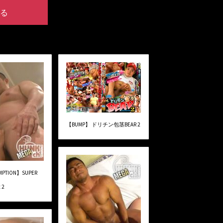
る
【BUMP】 ドリチン包茎BEAR 2
UMPTION】SUPER
 2