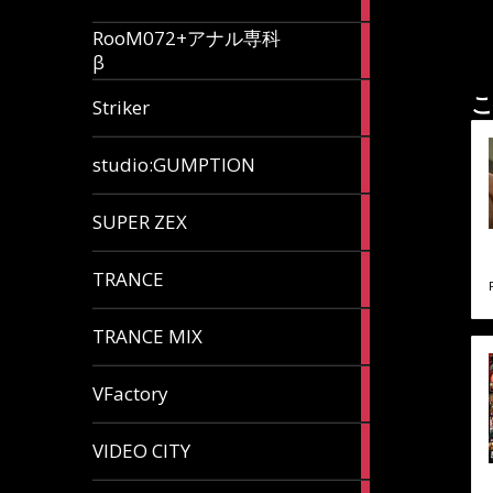
articles
RooM072+アナル専科
6
β
articles
12
こ
Striker
articles
60
studio:GUMPTION
articles
3
SUPER ZEX
articles
105
TRANCE
articles
37
TRANCE MIX
articles
116
VFactory
articles
8
VIDEO CITY
articles