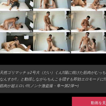
天然ゴリマッチョ2号大（だい）くん!!陽に焼けた筋肉がむっち
なんすか!!」と動揺しながらちんこを隠すも即効エロモードに!
筋肉が超エロい!!!(ノンケ激盗撮・隼〜第2弾〜)
動画を見