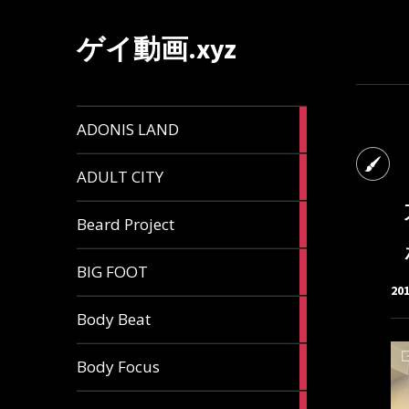
ゲイ動画.xyz
1
ADONIS LAND
article
6
ADULT CITY
articles
196
Beard Project
articles
7
BIG FOOT
articles
20
4
Body Beat
articles
1
Body Focus
article
1