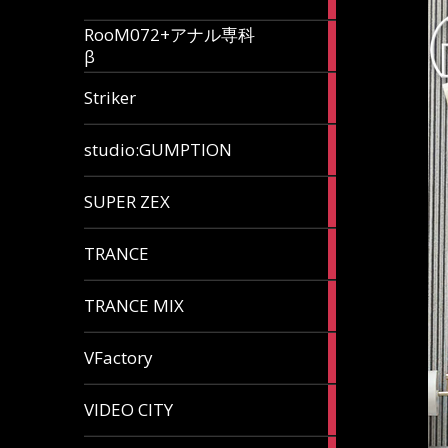
articles
RooM072+アナル専科
6
β
articles
12
Striker
articles
60
studio:GUMPTION
articles
3
SUPER ZEX
articles
105
TRANCE
articles
37
TRANCE MIX
articles
116
VFactory
articles
8
VIDEO CITY
articles