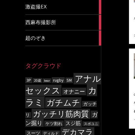
20
激盗撮EX
articles
83
西麻布撮影所
articles
8
超のぞき
articles
タグクラウド
アナル
3P
rugby
SM
20歳
bear
カ
セックス
オナニー
ラミ
ガチムチ
ガッチ
ガッチリ筋肉質
ガ
リ
ン掘り
スジ筋
ケツ割れ
スポユニ
デカマラ
スーツ
ディルド