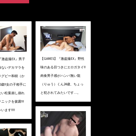
【GAMES】『激盗撮EX』野性
】『激盗撮EX』男子
味のある目つきにエロガタイ!!
赦ないデカマラを
肉食男子感がハンパ無い龍
ラグビー和樹（か
（りゅう）くん24歳、ちょっ
0歳!!女の子相手に
と犯されてみたいです…。
ない松葉崩し崩れ
ニックを披露!!!
ます!!!!