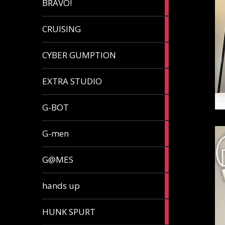
BRAVO!
article
32
CRUISING
articles
7
CYBER GUMPTION
articles
33
EXTRA STUDIO
articles
15
G-BOT
articles
27
G-men
articles
270
G@MES
articles
2
hands up
articles
5
HUNK SPURT
articles