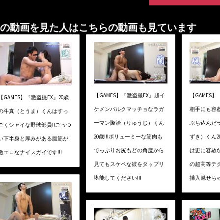
の動画を見た人はこちらの動画も見ています
【GAMES】『激盗撮EX』超イ
【GAMES
【GAMES】『激盗撮EX』20歳
ケメンバルクマッチョなラガ
相手にも容
の斗真（とうま）くんはすっ
ーマン隆治（りゅうじ）くん
ぶち込んだ
ごくシャイな野球部員!!ごっつ
20歳!!!ボリューミーな筋肉も
ずき）くん2
い下半身と厚みがある腹筋が
でっぷりお尻もどの角度から
は更に容赦
激エロなナイスガイです!!!
見てもスケベな彼をタップリ
の超高等テク
堪能してください!!!
挿入魅せちゃい