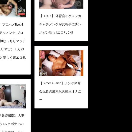
【TYSON】 体育会イケメンガ
チムチノンケが女相手にチン
】プロハメ!!vol.4
ポビン勃ち!!エロFUCK!!
リアルノンケ+プロ
!!むっちりマッチ
いすけ）くん23
んと楽しく超エロ勉
【G-men G-men】ノンケ体育
会兄貴の尻穴玩具挿入オナニ
ー
】『激盗撮EX』人妻
級バルクボディの