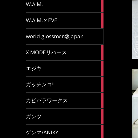
36
W.A.M.
articles
15
W.A.M. x EVE
articles
7
world.glossmen@japan
articles
1
X MODEリバース
article
65
エジキ
articles
10
ガッチンコ!!
articles
2
カピバラワークス
articles
29
ガンツ
articles
16
ゲンマ/ANIKY
articles