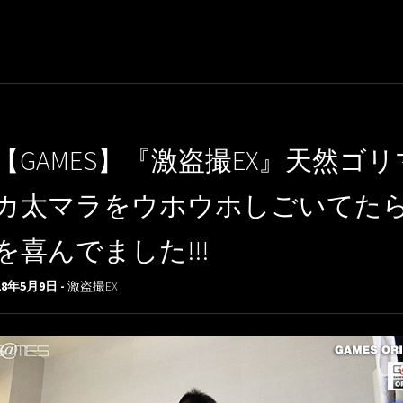
【GAMES】『激盗撮EX』天然ゴ
カ太マラをウホウホしごいてたら
を喜んでました!!!
18年5月9日 -
激盗撮EX