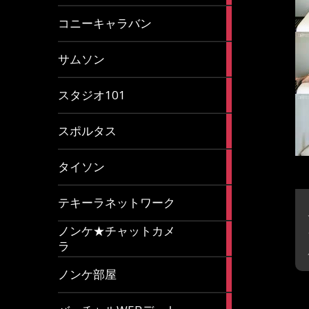
2
コニーキャラバン
articles
43
サムソン
articles
14
スタジオ101
articles
35
スポルタス
articles
40
タイソン
articles
20
テキーラネットワーク
articles
ノンケ★チャットカメ
1
ラ
article
15
ノンケ部屋
articles
1