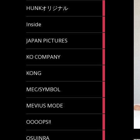
82
HUNKオリジナル
articles
125
Inside
articles
87
JAPAN PICTURES
articles
132
KO COMPANY
articles
54
KONG
articles
78
MEC/SYMBOL
articles
5
MEVIUS MODE
articles
1
OOOOPS!!
article
13
OSUINRA