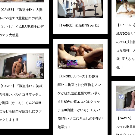
【GAMES】『激盗撮EX』人妻
ルイvs極エロ重量筋肉の武蔵
【CRUISING
【TRANCE】盗撮KING part16
（むさし）くん!!人妻相手にデ
純度100％
カマラ大勃起!!!
のエロ技伝授
ョな瑛輔（え
歳!!原人さ
強!!!!
【X MODEリバース】野獣覚
醒!!Xに拘束された獲物をノン
【GAMES】『激盗撮EX』笑顔
ケが狂乱勃起魔羅で喰い尽く
の可愛いバルクゴリマッチョ
す!!!褐色の超エロバルクマッ
な海陸（かいり）くん22歳!!!
チョ!!!海陸（かいり）くん22
むちむち筋肉が超淫乱にファ
【GAMES
歳!!生ハメにむき出しの野生が
ックします!!!
ルイvs重量
超暴走!!!