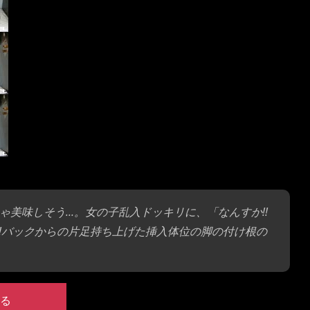
ゃ美味しそう…。女の子乱入ドッキリに、「なんすか!!
!!バックからの片足持ち上げた挿入体位の脚の付け根の
る