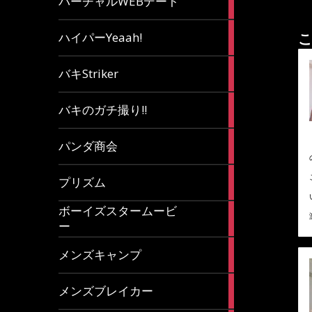
バーチャルWEBデート
article
7
ハイパーYeaah!
こ
articles
5
バキStriker
articles
23
バキのガチ撮り!!
articles
1
パンダ商会
article
27
プリズム
articles
ボーイズスタームービ
4
ー
articles
7
メンズキャンプ
articles
6
メンズブレイカー
articles