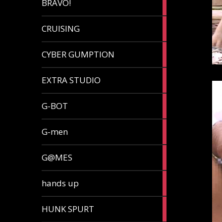
BRAVO!
article
32
CRUISING
articles
7
CYBER GUMPTION
articles
33
EXTRA STUDIO
articles
15
G-BOT
articles
27
G-men
articles
270
G@MES
articles
2
hands up
articles
5
HUNK SPURT
articles