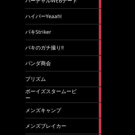
バーチャルWEBデート
article
7
ハイパーYeaah!
articles
5
バキStriker
articles
23
バキのガチ撮り!!
articles
1
パンダ商会
article
27
プリズム
articles
ボーイズスタームービ
4
ー
articles
7
メンズキャンプ
articles
6
メンズブレイカー
articles