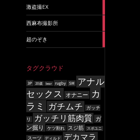
20
激盗撮EX
articles
83
西麻布撮影所
articles
8
超のぞき
articles
タグクラウド
アナル
3P
rugby
SM
20歳
bear
カ
セックス
オナニー
ラミ
ガチムチ
ガッチ
ガッチリ筋肉質
ガ
リ
ン掘り
スジ筋
ケツ割れ
スポユニ
デカマラ
スーツ
ディルド