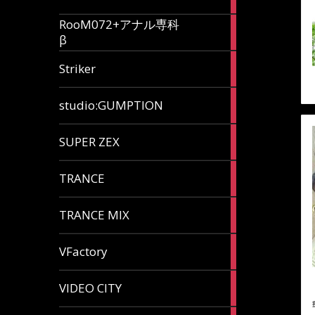
articles
RooM072+アナル専科
6
β
articles
12
Striker
articles
60
studio:GUMPTION
articles
3
SUPER ZEX
articles
105
TRANCE
articles
37
TRANCE MIX
articles
116
VFactory
articles
8
VIDEO CITY
articles