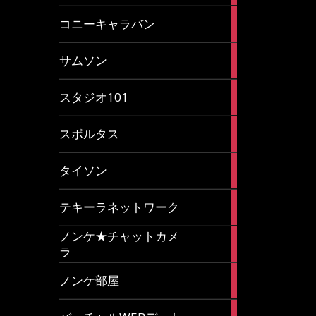
2
コニーキャラバン
articles
43
サムソン
articles
14
スタジオ101
articles
35
スポルタス
articles
40
タイソン
articles
20
テキーラネットワーク
articles
ノンケ★チャットカメ
1
ラ
article
15
ノンケ部屋
articles
1