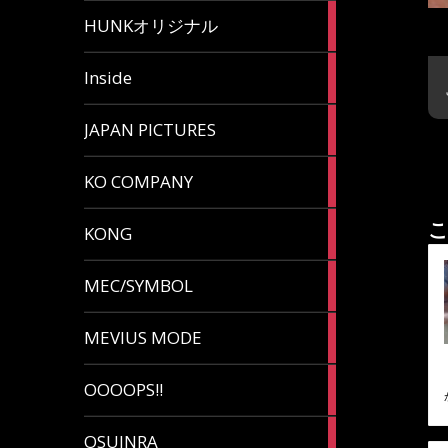
82
HUNKオリジナル
articles
125
Inside
articles
87
JAPAN PICTURES
articles
132
KO COMPANY
articles
54
こ
KONG
articles
78
MEC/SYMBOL
articles
5
MEVIUS MODE
articles
1
OOOOPS!!
article
13
OSUINRA