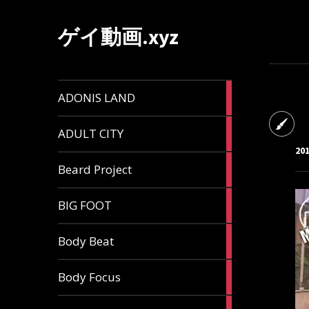
ゲイ動画.xyz
1
ADONIS LAND
article
6
ADULT CITY
articles
20
196
Beard Project
articles
7
BIG FOOT
articles
4
Body Beat
articles
1
Body Focus
article
1