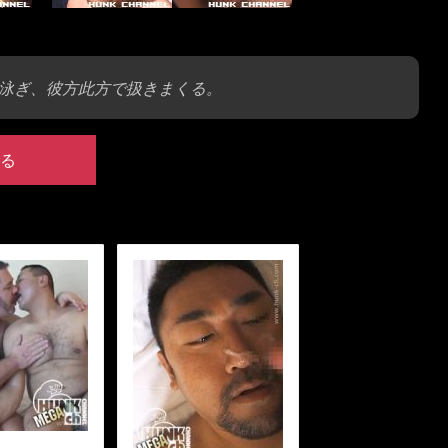
泳ぎ、彼方此方で扱きまくる。
る