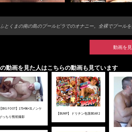
ふとくまの南の島のプールビラでのオナニー。全裸でプールを
動画を見
の動画を見た人はこちらの動画も見ています
【BIG FOOT】175×96×31ノンケ
【BUMP】 ドリチン包茎BEAR 2
がっちり熊初撮影