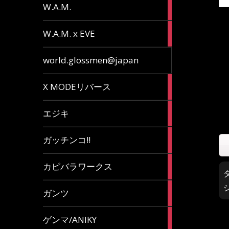
36
W.A.M.
articles
15
W.A.M. x EVE
articles
7
world.glossmen@japan
articles
1
X MODEリバース
article
65
エジキ
articles
10
ガッチンコ!!
articles
2
カピバラワークス
articles
29
ガンツ
articles
16
ゲンマ/ANIKY
articles