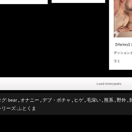
【Vfacto
ディション が
ラミ
Load more posts
タグ:
bear
,
オナニー
,
デブ・ポチャ
,
ヒゲ
,
毛深い
,
熊系
,
野外
,
シリーズ:
ふとくま