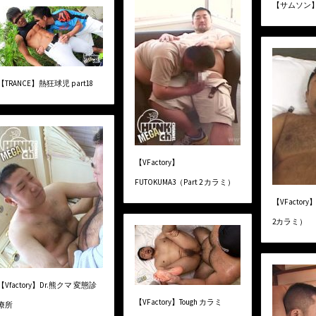
【サムソン】Cr
【TRANCE】熱狂球児 part18
【VFactory】
FUTOKUMA3（Part 2 カラミ）
【VFactor
2カラミ）
【Vfactory】Dr.熊クマ 変態診
【VFactory】Tough カラミ
療所