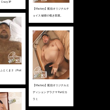
azy 3P
【Vfactory】配信オリジナルチ
ョイス 秘密の覗き部屋。
y】ふとくま２（Prat
【Vfactory】配信オリジナルエ
ディション デラクマ Part2 カ
ラミ