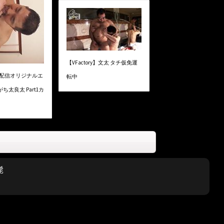
【VFactory】文太 タチ仮免運
ry】配信オリジナルエ
転中
ち太良太 Part1カ
髭