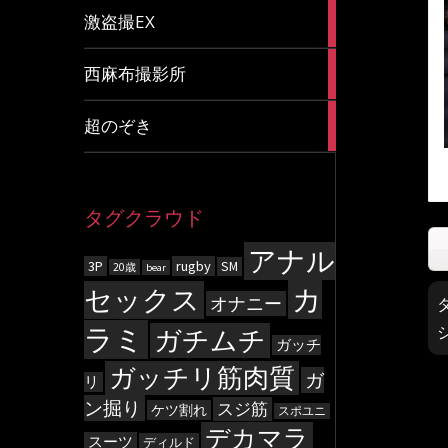
20
激盗撮EX
articles
83
西麻布撮影所
articles
8
超のぞき
articles
タグクラウド
アナル
3P
rugby
SM
20歳
bear
カ
セックス
オナニー
ラミ
ガチムチ
ガッチ
ガッチリ筋肉質
ガ
リ
ン掘り
スジ筋
ケツ割れ
スポユニ
デカマラ
スーツ
ディルド