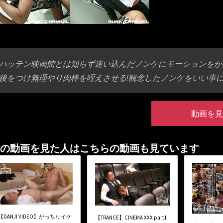
ハッテン映画館とは知らず迷い込んだノンケにモーションをか
後をつけ無理やり肉棒を咥えさせる!観念したノンケをいい事に
動画を見
の動画を見た人はこちらの動画も見ています
【DANJI VIDEO】がっちりイケ
【TRANCE】CINEMA XXX part1