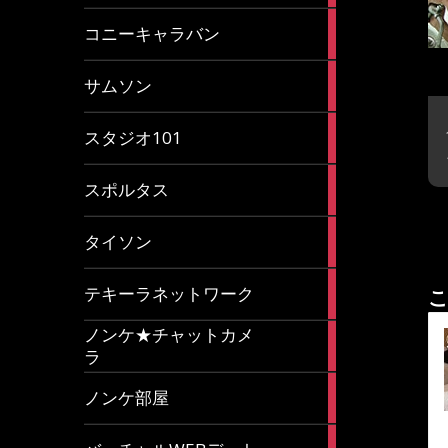
2
コニーキャラバン
articles
43
サムソン
articles
14
スタジオ101
articles
35
スポルタス
articles
40
タイソン
articles
20
テキーラネットワーク
こ
articles
ノンケ★チャットカメ
1
ラ
article
15
ノンケ部屋
articles
1