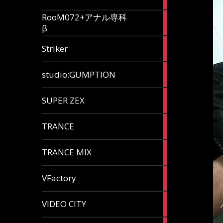
articles
RooM072+アナル専科
6
β
articles
12
Striker
articles
60
studio:GUMPTION
articles
3
SUPER ZEX
articles
105
TRANCE
articles
37
TRANCE MIX
articles
116
VFactory
articles
8
VIDEO CITY
articles