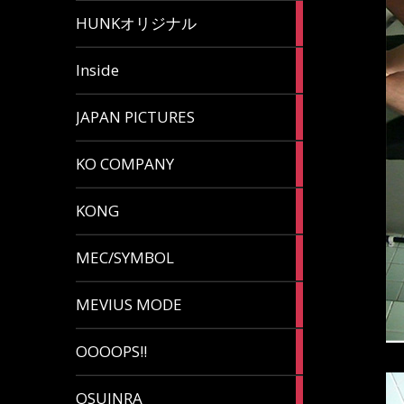
82
HUNKオリジナル
articles
125
Inside
articles
87
JAPAN PICTURES
articles
132
KO COMPANY
articles
54
KONG
articles
78
MEC/SYMBOL
articles
5
MEVIUS MODE
articles
1
OOOOPS!!
article
13
OSUINRA