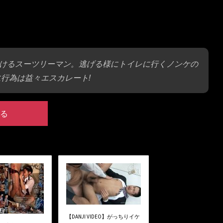
けるスーツリーマン。逃げる様にトイレに行くノンケの
行為は益々エスカレート!
る
【DANJI VIDEO】がっちりイケ