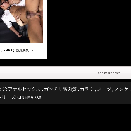
【TRANCE】超絶失禁 part3
Load more posts
タグ:
アナルセックス
,
ガッチリ筋肉質
,
カラミ
,
スーツ
,
ノンケ
シリーズ:
CINEMA XXX