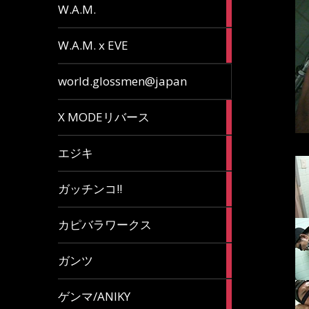
36
W.A.M.
articles
15
W.A.M. x EVE
articles
7
world.glossmen@japan
articles
1
X MODEリバース
article
65
エジキ
articles
10
ガッチンコ!!
articles
2
カピバラワークス
articles
29
ガンツ
articles
16
ゲンマ/ANIKY
articles