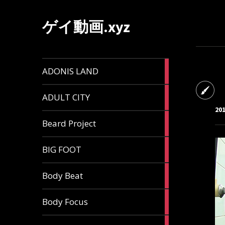
ゲイ動画.xyz
1
ADONIS LAND
article
6
ADULT CITY
articles
20
196
Beard Project
articles
7
BIG FOOT
articles
4
Body Beat
articles
1
Body Focus
article
1