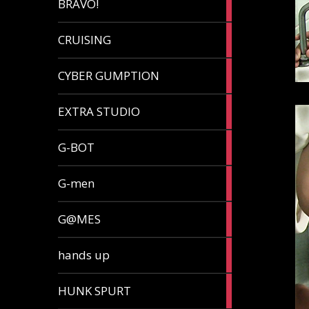
BRAVO!
article
32
CRUISING
articles
7
CYBER GUMPTION
articles
33
EXTRA STUDIO
articles
15
G-BOT
articles
27
G-men
articles
270
G@MES
articles
2
hands up
articles
5
HUNK SPURT
articles