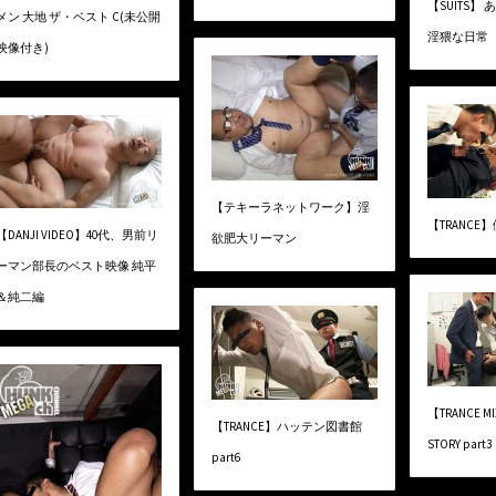
【SUITS】
メン 大地 ザ・ベスト C(未公開
淫猥な日常
映像付き)
【テキーラネットワーク】淫
【TRANCE】
【DANJI VIDEO】40代、男前リ
欲肥大リーマン
ーマン部長のベスト映像 純平
＆純二編
【TRANCE 
【TRANCE】ハッテン図書館
STORY part3
part6