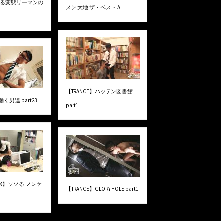
 ある変態リーマンの
メン 大地 ザ・ベスト A
【TRANCE】ハッテン図書館
働く男達 part23
part1
MIX】ソソる!ノンケ
【TRANCE】GLORY HOLE part1