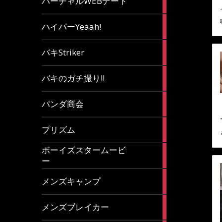
バーチャルWEBデート
article
7
ハイパーYeaah!
articles
5
バキStriker
articles
23
バキのガチ撮り!!
articles
1
パンダ商会
article
27
プリズム
articles
ボーイズスタームービ
4
ー
articles
7
メンズキャンプ
articles
6
メンズブレイカー
articles