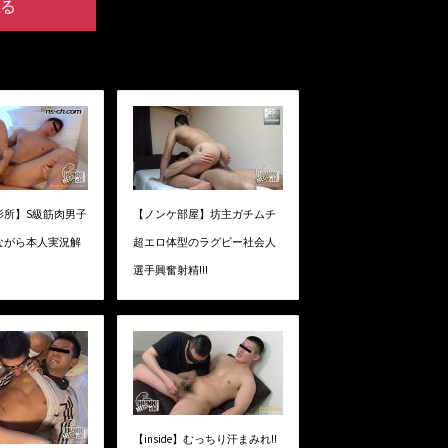
る
影所】S級筋肉男子
【ノンケ部屋】坊主ガチムチ
ながら本人実況解
超エロ体型のラグビー社会人
選手興奮射精!!!
【inside】むっちり汗まみれ!!