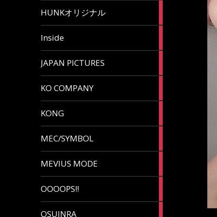
82
HUNKオリジナル
articles
125
Inside
articles
87
JAPAN PICTURES
articles
132
KO COMPANY
articles
54
KONG
articles
78
MEC/SYMBOL
articles
5
MEVIUS MODE
articles
1
OOOOPS!!
article
13
OSUINRA