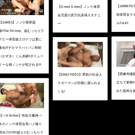
【JAPAN P
【G-men G-men】ノンケ体育
役体育会ラガ
会兄貴の尻穴玩具挿入オナニ
【GAMES】ノンケ限界面
ルFuck!!
ー
接!!The 7th time、超むっちりラ
グビー体型超エロケツは更に
進化!!!デカマラパイパン和樹
（かずき）くん20歳!!ボリュー
ミーな雄ノンケが犯される!!!
【西麻布撮
【DANJI VIDEO】男前の社会人
立ちで射精!
ラガーマンが巨根に掘られま
れた筋肉を披
くる!
【バキStriker】性欲大魔神バ
キのノンケ体育会系ハメ撮り
REAL FUCK!!!超エロむっちりラ