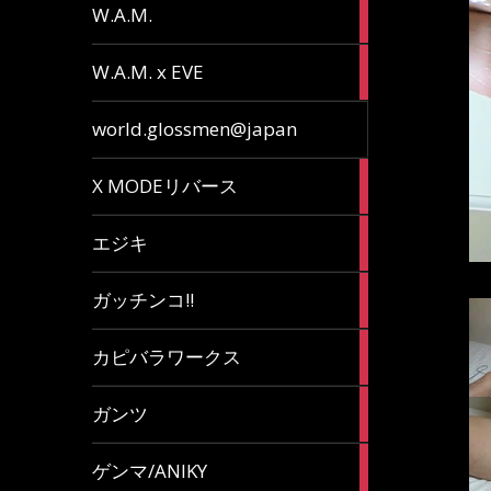
36
W.A.M.
articles
15
W.A.M. x EVE
articles
7
world.glossmen@japan
articles
1
X MODEリバース
article
65
エジキ
articles
10
ガッチンコ!!
articles
2
カピバラワークス
articles
29
ガンツ
articles
16
ゲンマ/ANIKY
articles