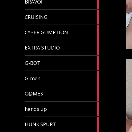
BRAVO!
article
32
CRUISING
articles
7
CYBER GUMPTION
articles
33
EXTRA STUDIO
articles
15
G-BOT
articles
27
G-men
articles
270
G@MES
articles
2
hands up
articles
5
HUNK SPURT
articles