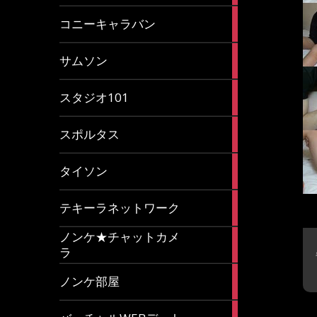
2
コニーキャラバン
articles
43
サムソン
articles
14
スタジオ101
articles
35
スポルタス
articles
40
タイソン
articles
20
テキーラネットワーク
articles
ノンケ★チャットカメ
1
ラ
article
15
ノンケ部屋
articles
1