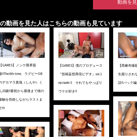
動画を見
の動画を見た人はこちらの動画も見ています
【GAMES】ノンケ限界面
【GAMES】僕のプロデュース
【西麻布撮
接!!The 6th time、ラグビーOB
『投稿妄想再現ビデオ』vol.1
生掘りされ
のデカマラ真哉（しんや）く
episode.5 それでもやっぱり
説!!バック編
ん23歳!!最初から最後まで雄の
ウケが好き!!
接触を拒絶しながらラストま
で!!!