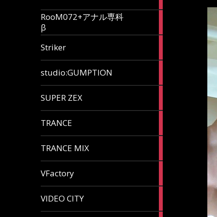
articles
RooM072+アナル専科
6
β
articles
12
Striker
articles
60
studio:GUMPTION
articles
3
SUPER ZEX
articles
105
TRANCE
articles
37
TRANCE MIX
articles
116
VFactory
articles
8
VIDEO CITY
articles