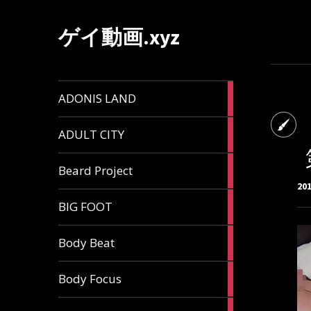
ゲイ動画.xyz
1
ADONIS LAND
article
6
ADULT CITY
articles
196
Beard Project
articles
20
7
BIG FOOT
articles
4
Body Beat
articles
1
Body Focus
article
1