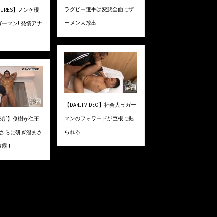
ラグビー選手は変態全面にザ
ICTURES】ノンケ現
ーメン大放出
ーマン!!発情アナ
【DANJI VIDEO】社会人ラガー
マンのフォワードが巨根に掘
影所】俊樹が仁王
られる
!さらに研ぎ澄まさ
露!!