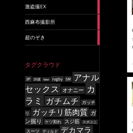
20
激盗撮EX
articles
83
西麻布撮影所
articles
8
超のぞき
articles
タグクラウド
アナル
3P
rugby
SM
20歳
bear
カ
セックス
オナニー
ラミ
ガチムチ
ガッチ
ガッチリ筋肉質
ガ
リ
ン掘り
スジ筋
ケツ割れ
スポユニ
デカマラ
スーツ
ディルド