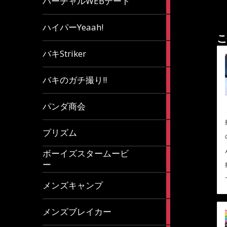
バーチャルWEBデート
article
7
ハイパーYeaah!
articles
こ
5
バキStriker
articles
23
バキのガチ撮り!!
articles
1
パンダ商会
article
27
プリズム
articles
ボーイズスタームービ
4
ー
articles
7
メンズキャンプ
articles
6
メンズブレイカー
articles