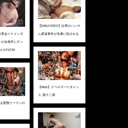
【DANJI VIDEO】白帯のハンサ
】 体育会イケメンガ
ム柔道青年が先輩に犯される
ケが女相手にチン
ロFUCK!!
【deep】スペルマバイオレン
ス -第十二章-
 ある変態リーマンの