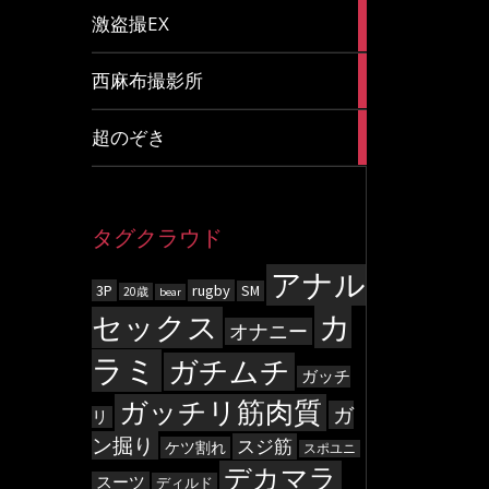
20
激盗撮EX
articles
83
西麻布撮影所
articles
8
超のぞき
articles
タグクラウド
アナル
3P
rugby
SM
20歳
bear
カ
セックス
オナニー
ラミ
ガチムチ
ガッチ
ガッチリ筋肉質
ガ
リ
ン掘り
スジ筋
ケツ割れ
スポユニ
デカマラ
スーツ
ディルド