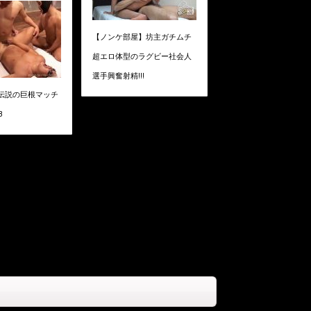
【ノンケ部屋】坊主ガチムチ
超エロ体型のラグビー社会人
選手興奮射精!!!
】伝説の巨根マッチ
B