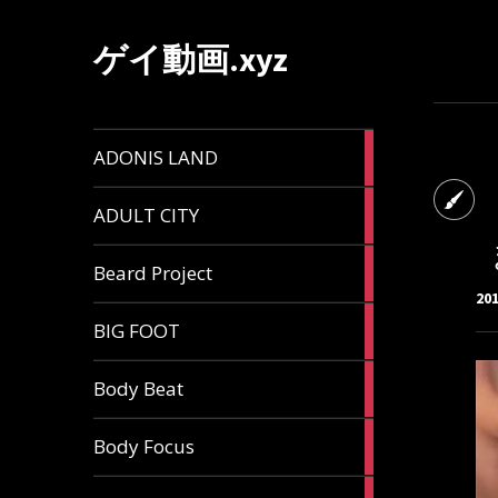
ゲイ動画.xyz
1
ADONIS LAND
article
6
ADULT CITY
articles
196
Beard Project
articles
20
7
BIG FOOT
articles
4
Body Beat
articles
1
Body Focus
article
1