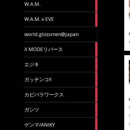
36
W.A.M.
articles
15
W.A.M. x EVE
articles
7
world.glossmen@japan
articles
1
X MODEリバース
article
65
エジキ
articles
10
ガッチンコ!!
articles
2
カピバラワークス
articles
29
ガンツ
articles
16
ゲンマ/ANIKY
articles