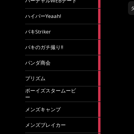
バーチャルWEBデート
article
7
ハイパーYeaah!
articles
5
バキStriker
articles
23
バキのガチ撮り!!
articles
1
パンダ商会
article
27
プリズム
articles
ボーイズスタームービ
4
ー
articles
7
メンズキャンプ
articles
6
メンズブレイカー
articles