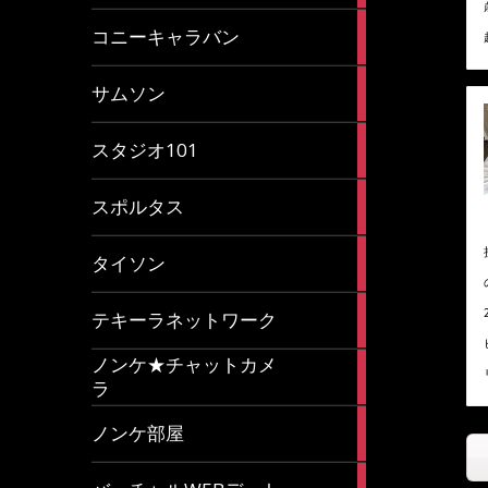
2
コニーキャラバン
articles
43
サムソン
articles
14
スタジオ101
articles
35
スポルタス
articles
40
タイソン
articles
20
テキーラネットワーク
articles
ノンケ★チャットカメ
1
ラ
article
15
ノンケ部屋
articles
1