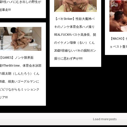
歳!!生ハメにむき出しの野生が
超暴走!!!
【バキStriker】性欲大魔神バ
キのノンケ体育会系ハメ撮り
REAL FUCK!!!バスケ高身長、髭
【MACHO
のイケメン瑠偉（るい）くん
ョ ベスト盤 
20歳!!容赦ないバキの掘削ガン
【GAMES】ノンケ限界面
掘りに思わず声が!!!!
接!!The 6th time、体育会水泳部
の親太朗（しんたろう）くん
20歳、雄臭いゴーグルマンに
ビビリながらもミッションク
リア!!!
Load more posts