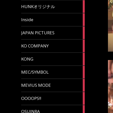
82
HUNKオリジナル
articles
125
Inside
articles
87
JAPAN PICTURES
articles
132
KO COMPANY
articles
54
KONG
articles
78
MEC/SYMBOL
articles
5
MEVIUS MODE
articles
1
OOOOPS!!
article
13
OSUINRA