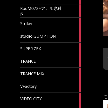
articles
RooM072+アナル専科
6
β
articles
12
Striker
articles
60
studio:GUMPTION
articles
3
SUPER ZEX
articles
105
TRANCE
articles
37
TRANCE MIX
articles
116
VFactory
articles
こ
8
VIDEO CITY
articles