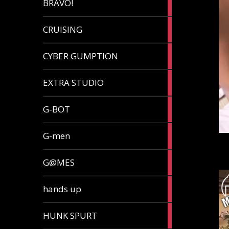
BRAVO!
article
32
CRUISING
articles
7
CYBER GUMPTION
articles
33
EXTRA STUDIO
articles
15
G-BOT
articles
27
G-men
articles
270
G@MES
articles
2
hands up
articles
5
HUNK SPURT
articles