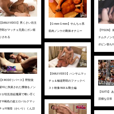
【DANJI VIDEO】男くさい坊主
【G-men G-men】やんちゃ系
野郎がマッチョ兄貴にガン堀
【TYSON
筋肉ノンケの剛体オナニー
りされる
チムチノン
ポビン勃ち!!エ
【DANJI VIDEO】ハンサムマッ
【X MODEリバース】野獣覚
チョ＆極道野郎のファックベ
醒!!Xに拘束された獲物をノン
スト映像 MAX＆剛士編
【SUITS】
ケが狂乱勃起魔羅で喰い尽く
淫猥な日常
す!!!褐色の超エロバルクマッ
チョ!!!海陸（かいり）くん22