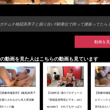
ガチムチ格闘系男子と掘り合い!!騎乗位で跨って腰振ってたらト
動画を見
の動画を見た人はこちらの動画も見ています
【西麻布撮影所】S級筋肉男子
【GAMES】僕のプロデュース
【西麻布撮
生掘りされながら本人実況解
『投稿妄想再現ビデオ』vol.1
ルでノンケ
説!!バック編
episode.5 それでもやっぱり
SEX女みたい