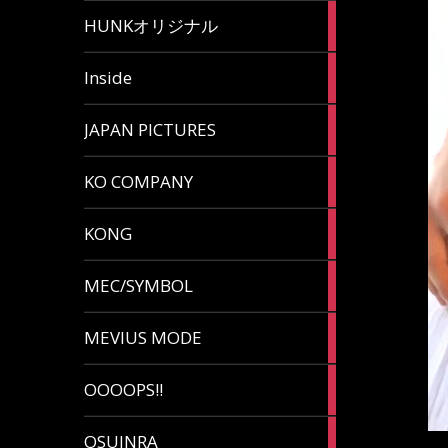
82
HUNKオリジナル
articles
125
Inside
articles
87
JAPAN PICTURES
articles
132
KO COMPANY
articles
54
KONG
articles
78
MEC/SYMBOL
articles
5
MEVIUS MODE
articles
1
OOOOPS!!
article
13
OSUINRA