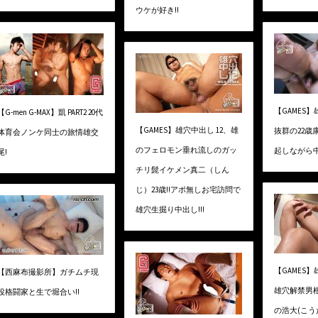
ウケが好き!!
【GAMES
【G-men G-MAX】凱 PART2 20代
【GAMES】雄穴中出し 12、雄
抜群の22歳
体育会ノンケ同士の旅情雄交
のフェロモン垂れ流しのガッ
起しながら中
尾!
チリ髭イケメン真二（しん
じ）23歳!!アポ無しお宅訪問で
雄穴生掘り中出し!!!
【GAMES
【西麻布撮影所】ガチムチ現
雄穴解禁男根
役格闘家と生で堀合い!!
の浩大(こう