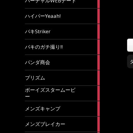
バーチャルWEBデート
article
7
ハイパーYeaah!
articles
5
バキStriker
articles
23
バキのガチ撮り!!
articles
1
パンダ商会
article
27
プリズム
articles
ボーイズスタームービ
4
ー
articles
7
メンズキャンプ
articles
6
メンズブレイカー
articles