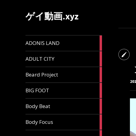
ゲイ動画.xyz
1
ADONIS LAND
article
6
ADULT CITY
articles
196
Beard Project
articles
20
7
BIG FOOT
articles
4
Body Beat
articles
1
Body Focus
article
1