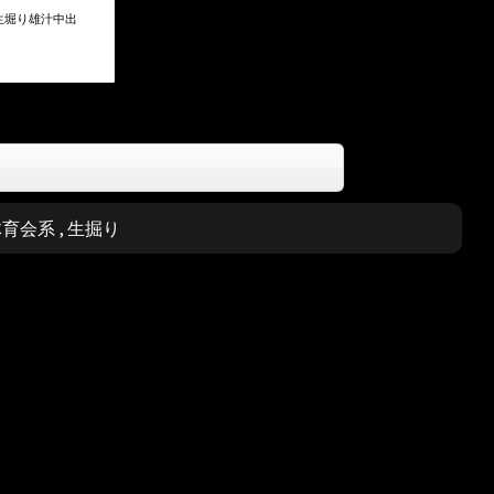
生堀り雄汁中出
体育会系
,
生掘り