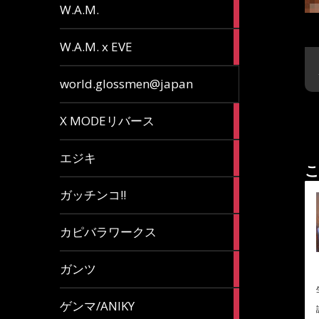
36
W.A.M.
articles
15
W.A.M. x EVE
articles
7
world.glossmen@japan
articles
1
X MODEリバース
article
65
エジキ
articles
こ
10
ガッチンコ!!
articles
2
カピバラワークス
articles
29
ガンツ
articles
16
ゲンマ/ANIKY
articles