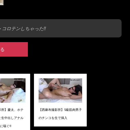
コロテンしちゃった!!
る
影所】慶太、ホテ
【西麻布撮影所】S級筋肉男子
と生中出しアナル
のチンコを生で挿入
に喘ぐ!!