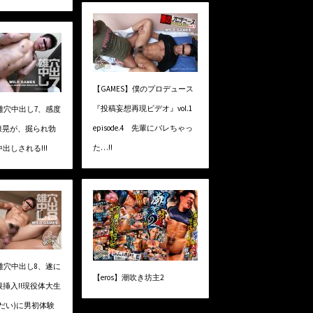
【GAMES】僕のプロデュース
『投稿妄想再現ビデオ』vol.1
】雄穴中出し7、感度
episode.4 先輩にバレちゃっ
康晃が、掘られ勃
た…!!
出しされる!!!
】雄穴中出し8、遂に
【eros】潮吹き坊主2
挿入!!現役体大生
だい)に男初体験