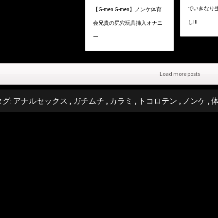
でいきなり
【G-men G-men】ノンケ体育
し!!!
会兄貴の尻穴玩具挿入オナニ
ー
Load more posts
タグ:
アナルセックス
,
ガチムチ
,
カラミ
,
トコロテン
,
ノンケ
,