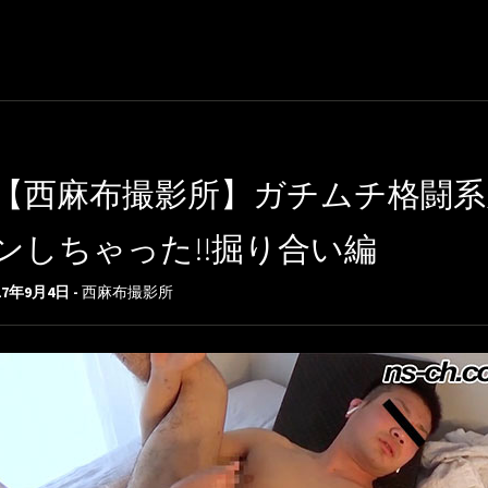
【西麻布撮影所】ガチムチ格闘
ンしちゃった!!掘り合い編
17年9月4日 -
西麻布撮影所