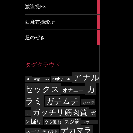
20
激盗撮EX
articles
83
西麻布撮影所
articles
8
超のぞき
articles
タグクラウド
アナル
3P
rugby
SM
20歳
bear
カ
セックス
オナニー
ラミ
ガチムチ
ガッチ
ガッチリ筋肉質
ガ
リ
ン掘り
スジ筋
ケツ割れ
スポユニ
デカマラ
スーツ
ディルド