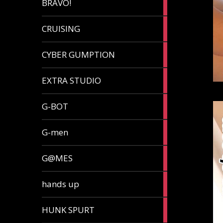
BRAVO!
article
32
CRUISING
articles
7
CYBER GUMPTION
articles
33
EXTRA STUDIO
articles
15
G-BOT
articles
27
G-men
articles
270
G@MES
articles
2
hands up
articles
5
HUNK SPURT
articles