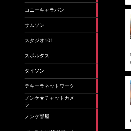
2
コニーキャラバン
articles
43
サムソン
articles
14
スタジオ101
articles
35
スポルタス
articles
40
タイソン
articles
20
テキーラネットワーク
articles
ノンケ★チャットカメ
1
ラ
article
15
ノンケ部屋
articles
1