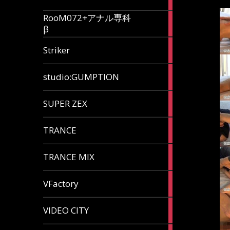
articles
RooM072+アナル専科
6
β
articles
12
Striker
articles
60
studio:GUMPTION
articles
3
SUPER ZEX
articles
105
TRANCE
articles
37
TRANCE MIX
articles
116
VFactory
articles
8
VIDEO CITY
articles