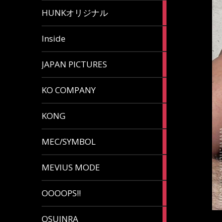
82
HUNKオリジナル
articles
125
Inside
articles
87
JAPAN PICTURES
articles
132
KO COMPANY
articles
54
KONG
articles
78
MEC/SYMBOL
articles
5
MEVIUS MODE
articles
1
OOOOPS!!
article
13
OSUINRA