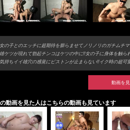
女の子とのエッチに超期待を膨らませてノリノリのガチムチマッチ
雄ケツが現れて勃起チンコはケツの中に!!女の子に身体を触ら
気持ちイイ雄穴の感覚にピストンが止まらない!!イク時の超可愛
動画を見
の動画を見た人はこちらの動画も見ています