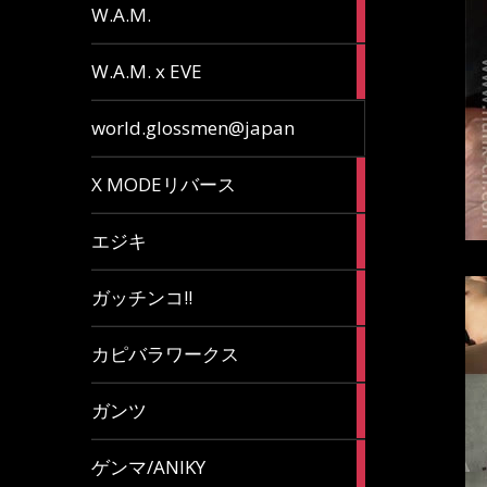
36
W.A.M.
articles
15
W.A.M. x EVE
articles
7
world.glossmen@japan
articles
1
X MODEリバース
article
65
エジキ
articles
10
ガッチンコ!!
articles
2
カピバラワークス
articles
29
ガンツ
articles
16
ゲンマ/ANIKY
articles