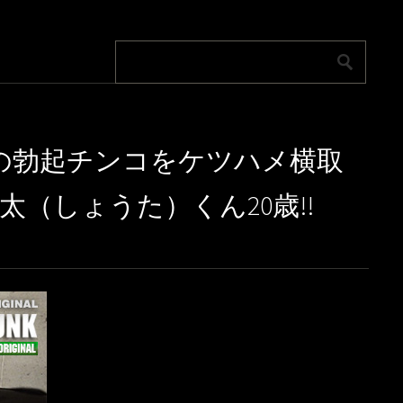
ノンケの勃起チンコをケツハメ横取
太（しょうた）くん20歳!!