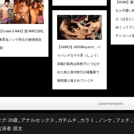
【HUNK】
ちゃ可愛い
人（はると）
めくってブ
【G-men G-MAX】凱 PART2 20代
チンコハメ放題
体育会ノンケ同士の旅情雄交
【GAMES】ASYURA part.V、パ
尾!
イパンデカマラ昇（しょう）
20歳の筋肉は鉄格子につなが
れた肉人形!!!肉穴が雄魔羅で
無情掘り返されていく!!!
Load more posts
タグ:
20歳
,
アナルセックス
,
ガチムチ
,
カラミ
,
ノンケ
,
フェチ
,
出演者:
奨太