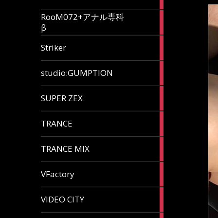
articles
RooM072+アナル専科
6
β
articles
12
Striker
articles
60
studio:GUMPTION
articles
3
SUPER ZEX
articles
105
TRANCE
articles
37
TRANCE MIX
articles
116
VFactory
articles
8
VIDEO CITY
articles