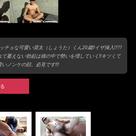
ョな可愛い奨太（しょうた）くん20歳!!イザ挿入!???
れて萎えない勃起は雄の中で勢いを増していく!!キツくて
いノンケの顔、必見です!!!
る