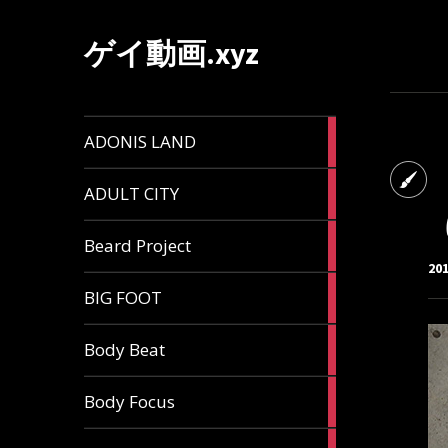
ゲイ動画.xyz
1
ADONIS LAND
article
6
ADULT CITY
articles
196
Beard Project
articles
20
7
BIG FOOT
articles
4
Body Beat
articles
1
Body Focus
article
1