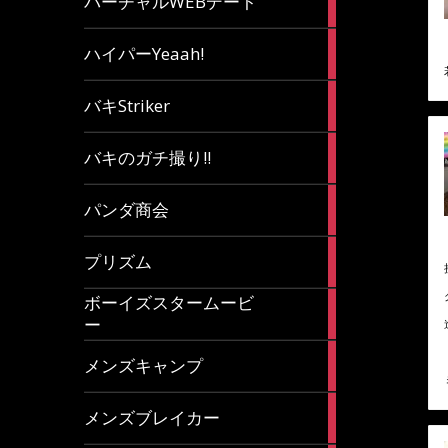
バーチャルWEBデート
article
7
ハイパーYeaah!
articles
5
バキStriker
articles
23
バキのガチ撮り!!
articles
1
パンダ商会
article
27
プリズム
articles
ボーイズスタームービ
4
ー
articles
7
メンズキャンプ
articles
6
メンズブレイカー
articles