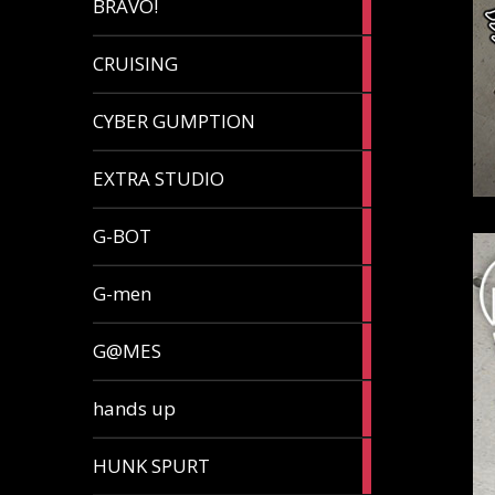
BRAVO!
article
32
CRUISING
articles
7
CYBER GUMPTION
articles
33
EXTRA STUDIO
articles
15
G-BOT
articles
27
G-men
articles
270
G@MES
articles
2
hands up
articles
5
HUNK SPURT
articles