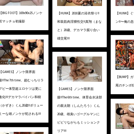
【BIG FOOT】169x90x25ノンケ
【HUNK】2018夏の浴衣祭り!!
【HUNK】
若マッチョ初撮影
和装筋肉淫猥性交!!真翔（まな
ン!!〜俺の
と）20歳、デカマラ掘り合い
雄交尾!!!
【GAMES】ノンケ限界面
【BUMP】
接!!The 7th time、超むっちりラ
尾のチンポ狂
グビー体型超エロケツは更に
【GAMES】ノンケ限界面
進化!!!デカマラパイパン和樹
接!!The 6th time、体育会水泳部
（かずき）くん20歳!!ボリュー
の親太朗（しんたろう）くん
ミーな雄ノンケが犯される!!!
20歳、雄臭いゴーグルマンに
ビビリながらもミッションク
リア!!!