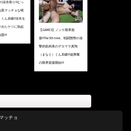
夏の浴衣祭り!!むっ
色黒マッチョな晴
くん20歳!!浴衣を
リ出たケツに勃起
【GAMES】ノンケ限界面
!!!
接!!The 5th time、戦闘態勢の攻
撃的筋肉美のデカマラ真翔
（まなと）くん20歳!!!超興奮
の限界面接開始!!!
マッチョ