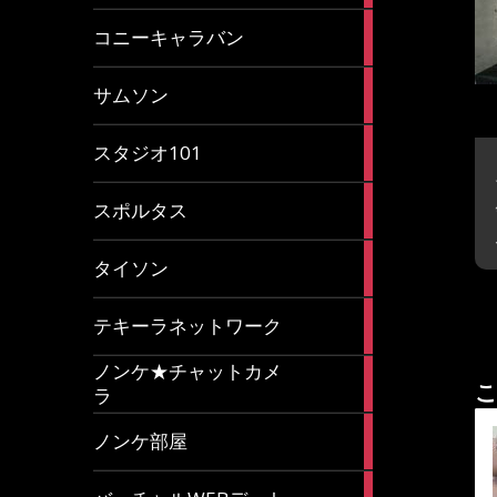
2
コニーキャラバン
articles
43
サムソン
articles
14
スタジオ101
articles
35
スポルタス
articles
40
タイソン
articles
20
テキーラネットワーク
articles
ノンケ★チャットカメ
1
こ
ラ
article
15
ノンケ部屋
articles
1