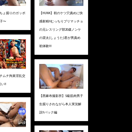
ぐちょ掘りのガッポ
【HUNK】初のケツ穴責めに快
息子〜
感射精!!むっちりブリマッチョ
の元レスリング部20歳ノンケ
の奨太(しょうた)君が男責め
初体験!!!
ガチムチ拘束淫乱交
い!!
【西麻布撮影所】S級筋肉男子
生掘りされながら本人実況解
説!!バック編