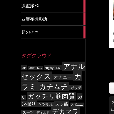
20
激盗撮EX
articles
83
西麻布撮影所
articles
8
超のぞき
articles
タグクラウド
アナル
3P
rugby
SM
20歳
bear
カ
セックス
オナニー
ラミ
ガチムチ
ガッチ
ガッチリ筋肉質
ガ
リ
ン掘り
スジ筋
ケツ割れ
スポユニ
デカマラ
スーツ
ディルド