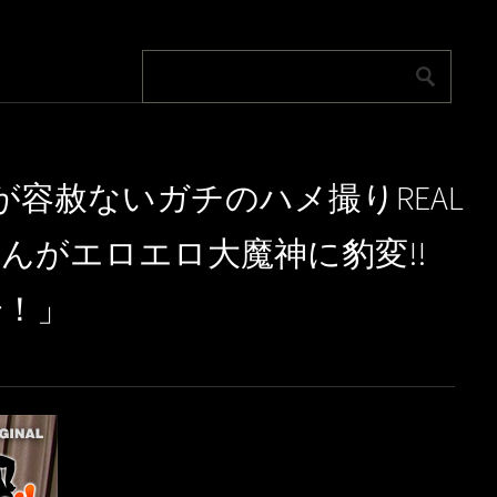
が容赦ないガチのハメ撮りREAL
リくんがエロエロ大魔神に豹変!!
〜！」