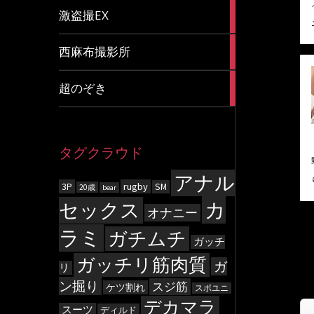
20
激盗撮EX
articles
83
西麻布撮影所
articles
8
超のぞき
articles
タグクラウド
アナル
3P
rugby
SM
20歳
bear
カ
セックス
オナニー
ラミ
ガチムチ
ガッチ
ガッチリ筋肉質
ガ
リ
ン掘り
スジ筋
ケツ割れ
スポユニ
デカマラ
スーツ
ディルド