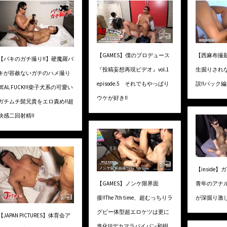
【GAMES】僕のプロデュース
【西麻布撮
【バキのガチ撮り!!】硬魔羅バ
『投稿妄想再現ビデオ』vol.1
生掘りされ
キが容赦ないガチのハメ撮り
episode.5 それでもやっぱり
説!!バック編
REAL FUCK!!!柴子犬系の可愛い
ウケが好き!!
ガチムチ髭兄貴をエロ責め!!超
快感二回射精!!
【inside
【GAMES】ノンケ限界面
青年のアナ
接!!The 7th time、超むっちりラ
が深掘り激
グビー体型超エロケツは更に
【JAPAN PICTURES】体育会ア
進化!!!デカマラパイパン和樹