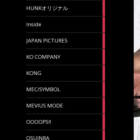
82
HUNKオリジナル
articles
125
Inside
articles
87
JAPAN PICTURES
articles
132
KO COMPANY
articles
54
KONG
articles
78
MEC/SYMBOL
articles
5
MEVIUS MODE
articles
1
OOOOPS!!
article
13
OSUINRA