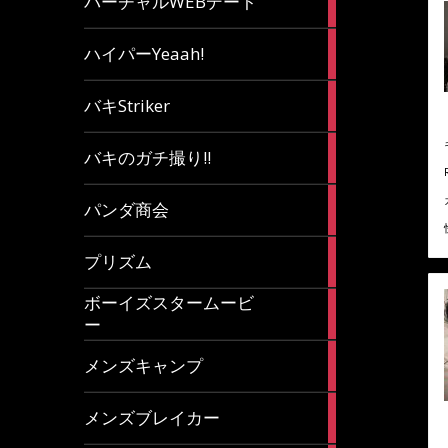
バーチャルWEBデート
article
7
ハイパーYeaah!
articles
5
バキStriker
articles
23
バキのガチ撮り!!
articles
1
パンダ商会
article
27
プリズム
articles
ボーイズスタームービ
4
ー
articles
7
メンズキャンプ
articles
6
メンズブレイカー
articles