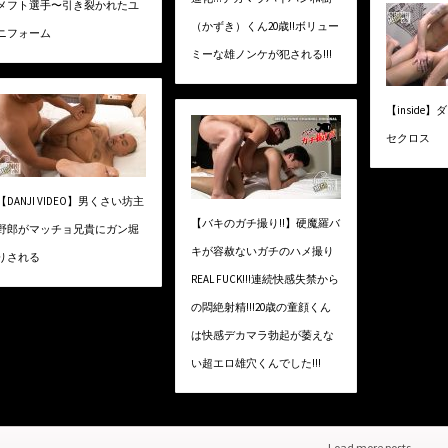
メフト選手〜引き裂かれたユ
（かずき）くん20歳!!ボリュー
ニフォーム
ミーな雄ノンケが犯される!!!
【inside
セクロス
【DANJI VIDEO】男くさい坊主
【バキのガチ撮り!!】硬魔羅バ
野郎がマッチョ兄貴にガン堀
キが容赦ないガチのハメ撮り
りされる
REAL FUCK!!!連続快感失禁から
の悶絶射精!!!20歳の童顔くん
は快感デカマラ勃起が萎えな
い超エロ雄穴くんでした!!!
Load more posts