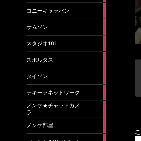
2
コニーキャラバン
articles
43
サムソン
articles
14
スタジオ101
articles
35
スポルタス
articles
40
タイソン
articles
20
テキーラネットワーク
articles
ノンケ★チャットカメ
1
ラ
article
15
ノンケ部屋
articles
こ
1