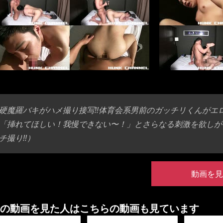
硬魔羅バキがハメ撮り接写!!体育会系男前のガッチリくんがエ
「挿れてほしい！我慢できない〜！」とさらなる刺激を欲しがるケツ
チ撮り!!）
動画を見
の動画を見た人はこちらの動画も見ています