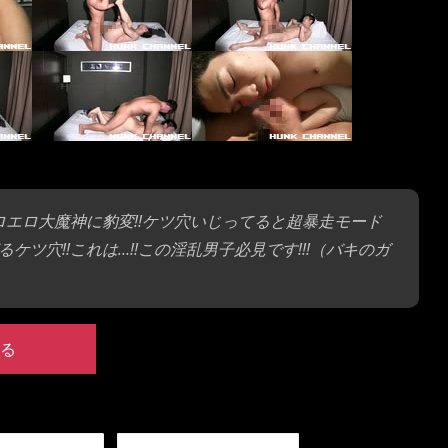
ロエロ大魔神に豹変!!ケツ穴いじってると超暴走モード
穴!!これは…!!この淫乱男子必見です!!!（バキのガ
る