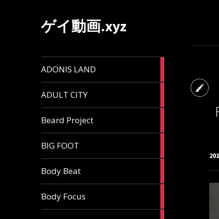
ゲイ動画.xyz
1
ADONIS LAND
article
6
ADULT CITY
articles
196
Beard Project
articles
7
BIG FOOT
articles
20
4
Body Beat
articles
1
Body Focus
article
1