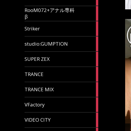
articles
RooM072+アナル専科
6
β
articles
12
Striker
articles
60
studio:GUMPTION
articles
3
SUPER ZEX
articles
105
TRANCE
articles
37
TRANCE MIX
articles
116
VFactory
articles
8
VIDEO CITY
articles