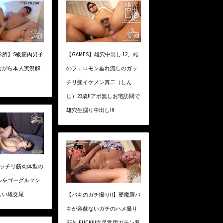
影所】S級筋肉男子
【GAMES】雄穴中出し 12、雄
ながら本人実況解
のフェロモン垂れ流しのガッ
チリ髭イケメン真二（しん
じ）23歳!!アポ無しお宅訪問で
雄穴生掘り中出し!!!
】ガッチリ筋肉体型の
ルをゴーグルマン
しい雄交尾
【バキのガチ撮り!!】硬魔羅バ
キが容赦ないガチのハメ撮り
REAL FUCK!!!六尺常用ガテン系