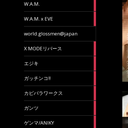
36
W.A.M.
articles
15
W.A.M. x EVE
articles
7
world.glossmen@japan
articles
1
X MODEリバース
article
65
エジキ
articles
10
ガッチンコ!!
articles
2
カピバラワークス
articles
29
ガンツ
articles
16
ゲンマ/ANIKY
articles