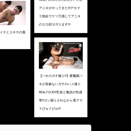
アニキがやってきた!!!デカマ
ラ勃起でケツ穴感じてアニキ
のエロ顔ヨガります!!!
】ダイチとユキヤの激
【バキのガチ撮り!!】硬魔羅バ
キが容赦ないガチのハメ撮り
REAL FUCK!!!乳首と亀頭が性感
帯!!ガン掘りされながら電マで
ドぴゅドぴゅ!!!