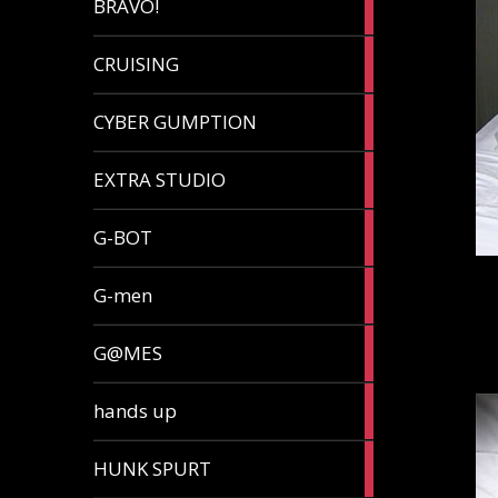
BRAVO!
article
32
CRUISING
articles
7
CYBER GUMPTION
articles
33
EXTRA STUDIO
articles
15
G-BOT
articles
27
G-men
articles
270
G@MES
articles
2
hands up
articles
5
HUNK SPURT
articles