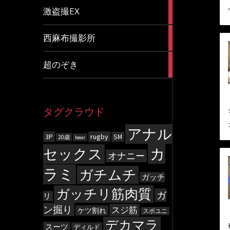
20
激盗撮EX
articles
83
西麻布撮影所
articles
8
超のぞき
articles
タグクラウド
アナル
3P
rugby
SM
20歳
bear
カ
セックス
オナニー
ラミ
ガチムチ
ガッチ
ガッチリ筋肉質
ガ
リ
ン掘り
スジ筋
ケツ割れ
スポユニ
デカマラ
スーツ
ディルド