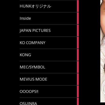
82
HUNKオリジナル
articles
125
Inside
articles
87
JAPAN PICTURES
articles
132
KO COMPANY
articles
54
KONG
articles
78
MEC/SYMBOL
articles
5
MEVIUS MODE
articles
1
OOOOPS!!
article
13
OSUINRA