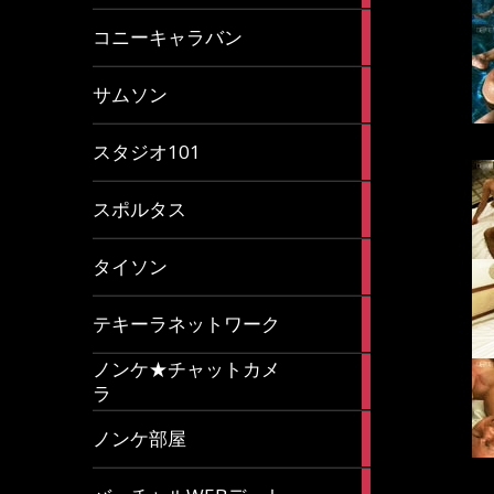
2
コニーキャラバン
articles
43
サムソン
articles
14
スタジオ101
articles
35
スポルタス
articles
40
タイソン
articles
20
テキーラネットワーク
articles
ノンケ★チャットカメ
1
ラ
article
15
ノンケ部屋
articles
1