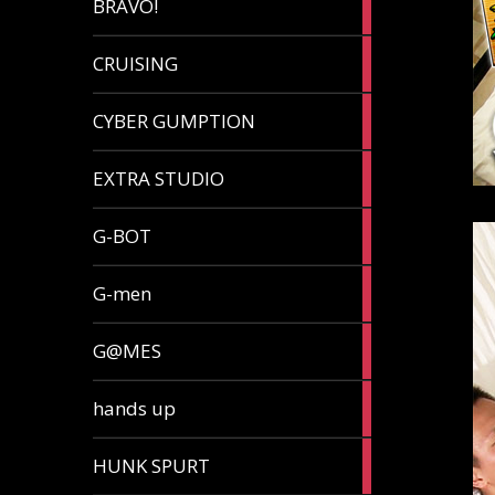
BRAVO!
article
32
CRUISING
articles
7
CYBER GUMPTION
articles
33
EXTRA STUDIO
articles
15
G-BOT
articles
27
G-men
articles
270
G@MES
articles
2
hands up
articles
5
HUNK SPURT
articles