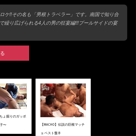
国ロケ!!その名も「男根トラベラー」です。南国で知り合
で繰り広げられる4人の男の狂宴編!!!プールサイドの宴
る
ぐちょ掘りのガッポ
【MACHO】伝説の巨根マッチ
息子〜
ョ ベスト盤 B