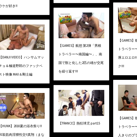
ウケが好き!!
【GAMES】
【GAMES】航想 第2弾「男根
トラベラー
トラベラー〜南国編〜」、南
【DANJI VIDEO】ハンサムマッ
厚エロエロ!
国で獣と化した2匹の雄が交尾
チョ＆極道野郎のファックベ
ク!!!
を繰り返す!!!
スト映像 MAX＆剛士編
【GAMES】
【TRANCE】熱狂球児 part15
【HUNK】2018夏の浴衣祭り!!
トラベラー
和装筋肉淫猥性交!!真翔（まな
人きりのプ