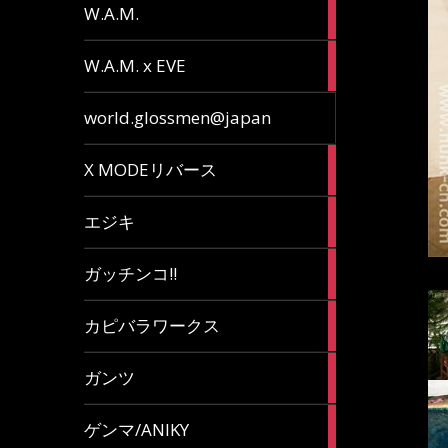
36
W.A.M.
articles
15
W.A.M. x EVE
articles
7
world.glossmen@japan
articles
1
X MODEリバース
article
65
エジキ
articles
10
ガッチンコ!!
articles
2
カピバラワークス
articles
29
ガンツ
articles
16
ゲンマ/ANIKY
articles