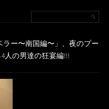
トラベラー〜南国編〜」、夜のプー
人の男達の狂宴編!!!