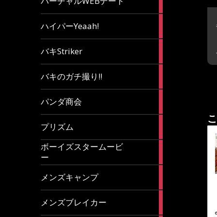
バーチャルWEBデート
article
7
ハイパーYeaah!
articles
5
バキStriker
articles
23
バキのガチ撮り!!
articles
1
パンダ商会
article
こ
27
プリズム
articles
ボーイズスタームービ
4
ー
articles
7
メンズキャンプ
articles
6
メンズブレイカー
articles