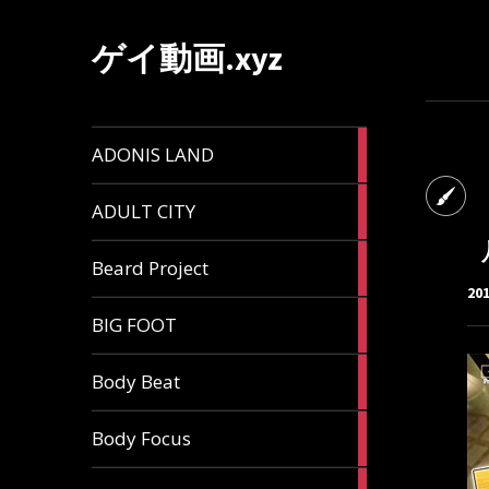
ゲイ動画.xyz
1
ADONIS LAND
article
6
ADULT CITY
articles
196
Beard Project
articles
20
7
BIG FOOT
articles
4
Body Beat
articles
1
Body Focus
article
1