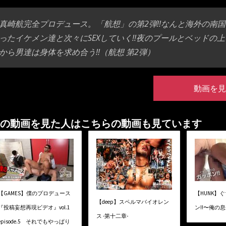
真崎航完全プロデュース。「航想」の第2弾!!なんと海外の南
ったイケメン達と次々にSEXしていく!!夜のプールとベッドの上
から男達は身体を求め合う!!（航想 第2弾）
動画を見
の動画を見た人はこちらの動画も見ています
【GAMES】僕のプロデュース
【HUNK】
【deep】スペルマバイオレン
『投稿妄想再現ビデオ』vol.1
ン!!〜俺の
ス -第十二章-
episode.5 それでもやっぱり