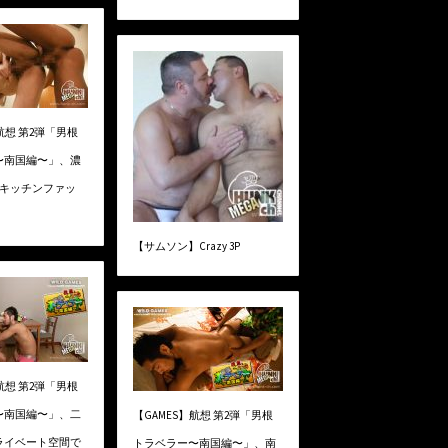
航想 第2弾「男根
〜南国編〜」、濃
!キッチンファッ
【サムソン】Crazy 3P
航想 第2弾「男根
〜南国編〜」、二
【GAMES】航想 第2弾「男根
ライベート空間で
トラベラー〜南国編〜」、南