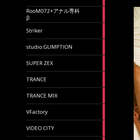
articles
RooM072+アナル専科
6
β
articles
12
Striker
articles
60
studio:GUMPTION
articles
3
SUPER ZEX
articles
105
TRANCE
articles
37
TRANCE MIX
articles
116
VFactory
articles
8
VIDEO CITY
articles