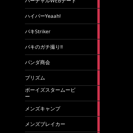
バーチャルWEBデート
article
7
ハイパーYeaah!
articles
5
バキStriker
articles
23
バキのガチ撮り!!
articles
1
パンダ商会
article
27
プリズム
articles
ボーイズスタームービ
4
ー
articles
7
メンズキャンプ
articles
6
メンズブレイカー
articles