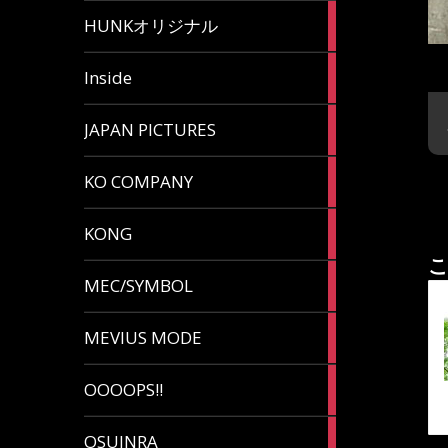
82
HUNKオリジナル
articles
125
Inside
articles
87
JAPAN PICTURES
articles
132
KO COMPANY
articles
54
KONG
articles
こ
78
MEC/SYMBOL
articles
5
MEVIUS MODE
articles
1
OOOOPS!!
article
13
OSUINRA