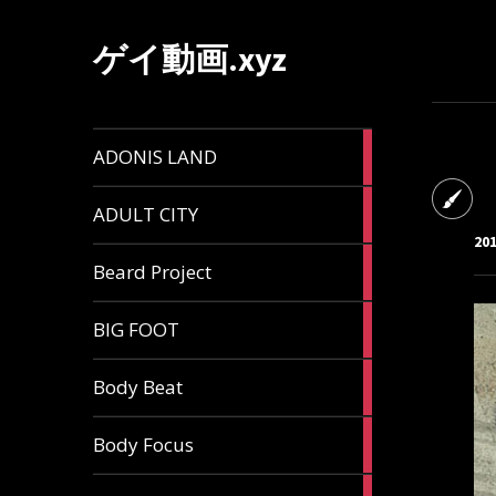
ゲイ動画.xyz
1
ADONIS LAND
article
6
ADULT CITY
articles
20
196
Beard Project
articles
7
BIG FOOT
articles
4
Body Beat
articles
1
Body Focus
article
1