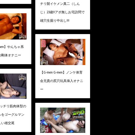
チリ髭イケメン真二（しん
じ）23歳!!アポ無しお宅訪問で
雄穴生掘り中出し!!!
G-men】やんちゃ系
の剛体オナニー
【G-men G-men】ノンケ体育
会兄貴の尻穴玩具挿入オナニ
ー
】ガッチリ筋肉体型の
ルをゴーグルマン
しい雄交尾