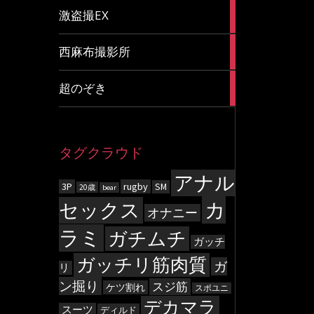
20
激盗撮EX
articles
83
西麻布撮影所
articles
8
超のぞき
articles
タグクラウド
アナル
3P
rugby
SM
20歳
bear
カ
セックス
オナニー
ラミ
ガチムチ
ガッチ
ガッチリ筋肉質
ガ
リ
ン掘り
スジ筋
ケツ割れ
スポユニ
デカマラ
スーツ
ディルド