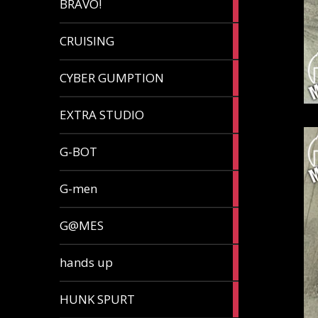
BRAVO!
article
32
CRUISING
articles
7
CYBER GUMPTION
articles
33
EXTRA STUDIO
articles
15
G-BOT
articles
27
G-men
articles
270
G@MES
articles
2
hands up
articles
5
HUNK SPURT
articles