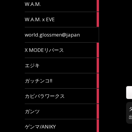
36
W.A.M.
articles
15
W.A.M. x EVE
articles
7
world.glossmen@japan
articles
1
X MODEリバース
article
65
エジキ
articles
10
ガッチンコ!!
articles
2
カピバラワークス
articles
29
ガンツ
articles
16
ゲンマ/ANIKY
articles