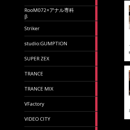
articles
RooM072+アナル専科
6
β
articles
12
Striker
articles
60
studio:GUMPTION
articles
3
SUPER ZEX
articles
105
TRANCE
articles
37
TRANCE MIX
articles
116
VFactory
articles
8
VIDEO CITY
articles