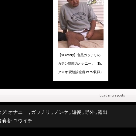
【VFactory】色黒ガッチリの
ガテン野郎のオナニー。（Dr.
グマオ 変態診療所 Part2収録）
Load more posts
タグ:
オナニー
,
ガッチリ
,
ノンケ
,
短髪
,
野外
,
露出
出演者:
ユウイチ