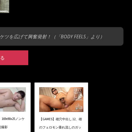
を広げて興奮発射！（「BODY FEELS」より）
る
】169x90x25ノンケ
【GAMES】雄穴中出し 12、雄
初撮影
のフェロモン垂れ流しのガッ