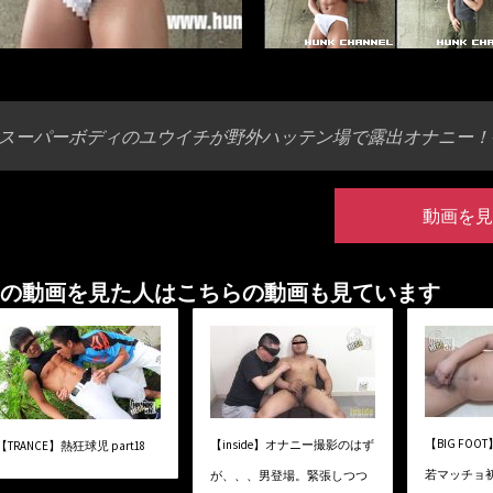
スーパーボディのユウイチが野外ハッテン場で露出オナニー！ケツ
動画を見
の動画を見た人はこちらの動画も見ています
【BIG FOOT
【inside】オナニー撮影のはず
【TRANCE】熱狂球児 part18
若マッチョ
が、、、男登場。緊張しつつ