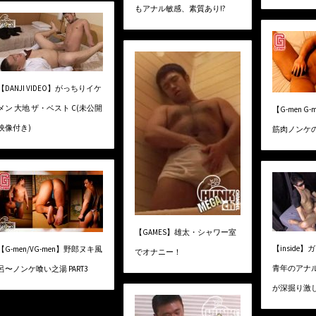
もアナル敏感、素質あり!?
【DANJI VIDEO】がっちりイケ
メン 大地 ザ・ベスト C(未公開
【G-men 
映像付き)
筋肉ノンケ
【GAMES】雄太・シャワー室
【inside
【G-men/VG-men】野郎ヌキ風
でオナニー！
青年のアナ
呂〜ノンケ喰い之湯 PART3
が深掘り激