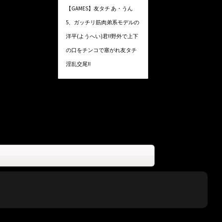
【GAMES】友タチ あ・うん
5、ガッチリ筋肉弟系モデルの
洋平(ようへい)君!!野外で上下
の口をチンコで塞がれ友タチ
淫乱交尾!!