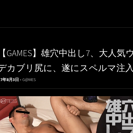
【GAMES】雄穴中出し7、大人
デカブリ尻に、遂にスペルマ注入!
17年8月3日 -
G@MES