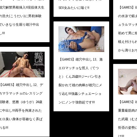
雄穴解禁男根挿入!!現役体大生
【GAMES】
SEX女みたいに喘ぐ!!
の浩大(こうだい)に男初体験
の水泳で鍛
でいきなり生堀り雄汁中出
ュラルマッ
し!!!
初めて男に犯
植え付けら
から滴りおち
【GAMES】雄穴中出し 13、激
エロマッチョな哲人（てつ
と）くん25歳!!!ジーパン引き
【GAMES】雄穴中出し 12、デ
裂かれて雄の肉棒が雄穴にメ
カマラマッチョのレスリング
リ込む!!!強姦シチュエーショ
経験者、悠雅（ゆうが）24歳
【GAMES】
ンにノンケ強勃起です!!!
に中出し!!!両手を拘束された
重量級筋肉
エロ臭い身体が容赦なく弄ば
た武蔵（むさ
れる!!!
拒否の姿勢
け!!!