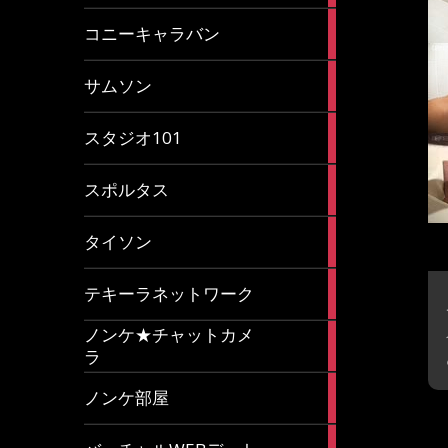
2
コニーキャラバン
articles
43
サムソン
articles
14
スタジオ101
articles
35
スポルタス
articles
40
タイソン
articles
20
テキーラネットワーク
articles
ノンケ★チャットカメ
1
ラ
article
15
ノンケ部屋
articles
1