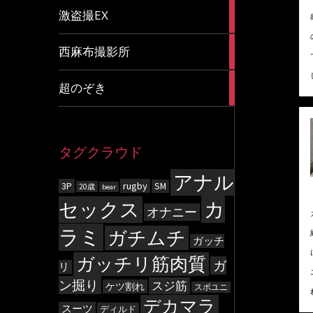
20
激盗撮EX
articles
83
西麻布撮影所
articles
8
超のぞき
articles
タグクラウド
アナル
3P
rugby
SM
20歳
bear
カ
セックス
オナニー
ラミ
ガチムチ
ガッチ
ガッチリ筋肉質
ガ
リ
ン掘り
スジ筋
ケツ割れ
スポユニ
デカマラ
スーツ
ディルド