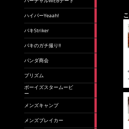
バーチャルWEBデート
article
7
こ
ハイパーYeaah!
articles
5
バキStriker
articles
23
バキのガチ撮り!!
articles
1
パンダ商会
article
27
プリズム
articles
ボーイズスタームービ
4
ー
articles
7
メンズキャンプ
articles
6
メンズブレイカー
articles