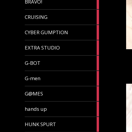
BRAVO!
article
32
CRUISING
articles
7
CYBER GUMPTION
articles
33
EXTRA STUDIO
articles
15
G-BOT
articles
27
G-men
articles
270
G@MES
articles
2
hands up
articles
5
HUNK SPURT
articles