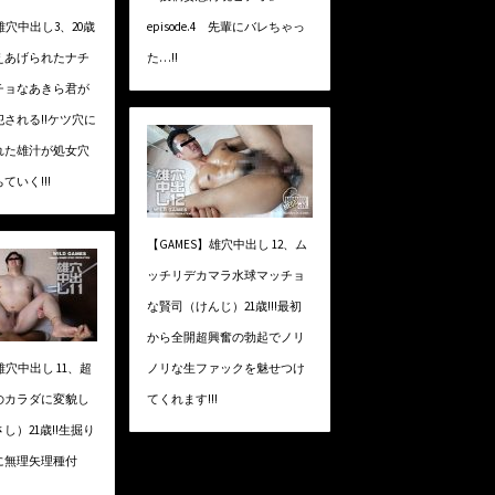
雄穴中出し3、20歳
episode.4 先輩にバレちゃっ
えあげられたナチ
た…!!
チョなあきら君が
される!!ケツ穴に
れた雄汁が処女穴
ていく!!!
【GAMES】雄穴中出し 12、ム
ッチリデカマラ水球マッチョ
な賢司（けんじ）21歳!!!最初
から全開超興奮の勃起でノリ
雄穴中出し 11、超
ノリな生ファックを魅せつけ
のカラダに変貌し
てくれます!!!
し）21歳!!生掘り
に無理矢理種付