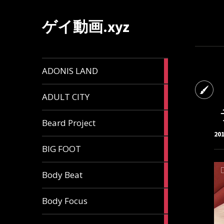
ゲイ動画.xyz
1
ADONIS LAND
article
6
ADULT CITY
articles
196
Beard Project
articles
20
7
BIG FOOT
articles
4
Body Beat
articles
1
Body Focus
article
1