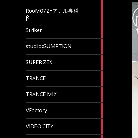
articles
RooM072+アナル専科
6
β
articles
12
Striker
articles
60
studio:GUMPTION
articles
3
SUPER ZEX
articles
105
TRANCE
articles
37
TRANCE MIX
articles
116
VFactory
articles
8
VIDEO CITY
articles