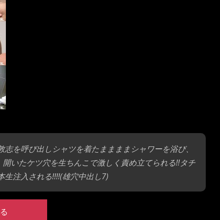
の敦志を呼び出しシャツを着たままままシャワーを浴び、
、開いたケツ穴を生ちんこで激しく責め立てられる!!タチ
注入される!!!!(雄穴中出し7)
る