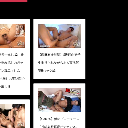
雄穴中出し 12、雄
【西麻布撮影所】S級筋肉男子
ン垂れ流しのガッ
生掘りされながら本人実況解
メン真二（しん
説!!バック編
!アポ無しお宅訪問で
し!!!
【GAMES】僕のプロデュース
『投稿妄想再現ビデオ』vol.1