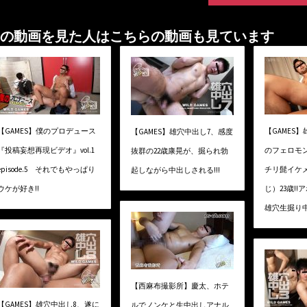
の動画を見た人はこちらの動画も見ています
【GAMES】僕のプロデュース
【GAMES】
【GAMES】雄穴中出し7、感度
『投稿妄想再現ビデオ』vol.1
のフェロモ
抜群の22歳康晃が、掘られ勃
episode.5 それでもやっぱり
チリ髭イケ
起しながら中出しされる!!!
ウケが好き!!
じ）23歳!
雄穴生掘り中出
【西麻布撮影所】慶太、ホテ
【GAMES】雄穴中出し8、遂に
ルでノンケと生中出しアナル