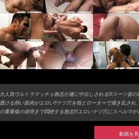
大人気ウルトラマッチョ敦志が遂に中出しされる!!!スーツ姿
透ける熱い筋肉がエロい!!ケツ穴を指とローターで掻き乱され
の重量級の雄突きで悶絶する敦志!!!エロいケツ穴にスペルマが本生
動画を見