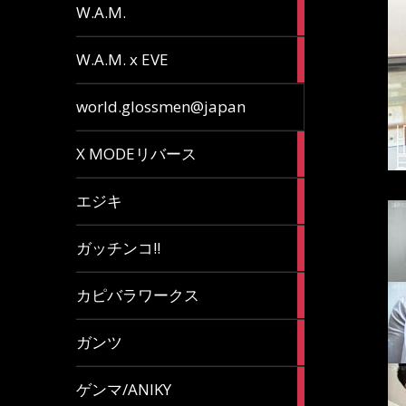
36
W.A.M.
articles
15
W.A.M. x EVE
articles
7
world.glossmen@japan
articles
1
X MODEリバース
article
65
エジキ
articles
10
ガッチンコ!!
articles
2
カピバラワークス
articles
29
ガンツ
articles
16
ゲンマ/ANIKY
articles