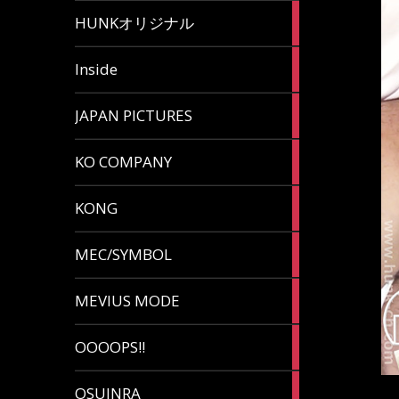
82
HUNKオリジナル
articles
125
Inside
articles
87
JAPAN PICTURES
articles
132
KO COMPANY
articles
54
KONG
articles
78
MEC/SYMBOL
articles
5
MEVIUS MODE
articles
1
OOOOPS!!
article
13
OSUINRA