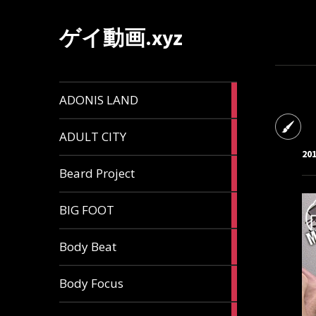
ゲイ動画.xyz
1
ADONIS LAND
article
6
ADULT CITY
articles
20
196
Beard Project
articles
7
BIG FOOT
articles
4
Body Beat
articles
1
Body Focus
article
1