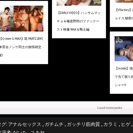
【Vfacto
【DANJI VIDEO】ハンサムマッ
ョイス 秘密
チョ＆極道野郎のファックベ
スト映像 MAX＆剛士編
【G-men G-MAX】凱 PART2 20代
体育会ノンケ同士の旅情雄交
尾!
【inside
で当て掘り
シャー!!
Load more posts
タグ:
アナルセックス
,
ガチムチ
,
ガッチリ筋肉質
,
カラミ
,
ヒゲ
出演者:
だいち
,
ユキヤ