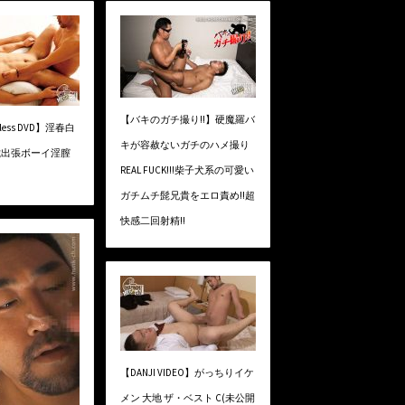
【バキのガチ撮り!!】硬魔羅バ
Bless DVD】淫春白
キが容赦ないガチのハメ撮り
 20歳出張ボーイ淫膣
REAL FUCK!!!柴子犬系の可愛い
ガチムチ髭兄貴をエロ責め!!超
快感二回射精!!
【DANJI VIDEO】がっちりイケ
メン 大地 ザ・ベスト C(未公開