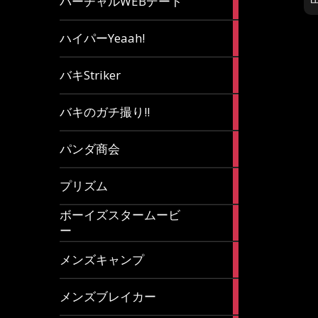
バーチャルWEBデート
article
7
ハイパーYeaah!
articles
5
バキStriker
articles
23
バキのガチ撮り!!
articles
1
パンダ商会
article
27
プリズム
articles
ボーイズスタームービ
4
ー
articles
7
メンズキャンプ
articles
6
メンズブレイカー
articles