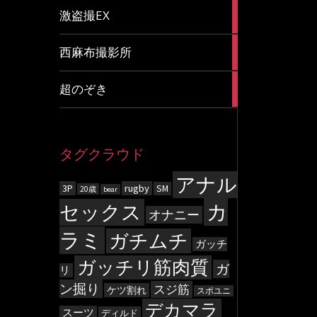
20
激盗撮EX
articles
83
西麻布撮影所
articles
8
超のぞき
articles
タグクラウド
アナル
3P
rugby
SM
20歳
bear
カ
セックス
オナニー
ラミ
ガチムチ
ガッチ
ガッチリ筋肉質
ガ
リ
ン掘り
スジ筋
ケツ割れ
スポユニ
デカマラ
スーツ
ディルド