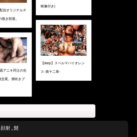
映像付き)
ry】配信オリジナルチ
の覗き部屋。
【deep】スペルマバイオレン
】強面アニキ同士の生
ス -第十二章-
雄交尾。潮吹きブ
,
顔射
,
髭