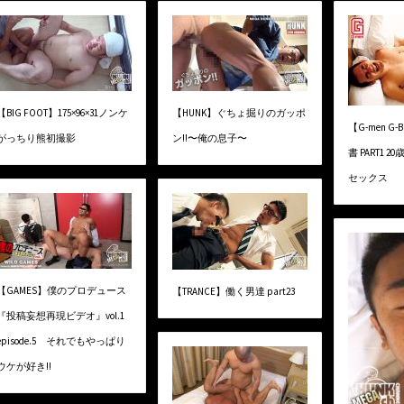
【BIG FOOT】175×96×31ノンケ
【HUNK】ぐちょ掘りのガッポ
【G-men G-
がっちり熊初撮影
ン!!〜俺の息子〜
書 PART1
セックス
【GAMES】僕のプロデュース
【TRANCE】働く男達 part23
『投稿妄想再現ビデオ』vol.1
episode.5 それでもやっぱり
ウケが好き!!