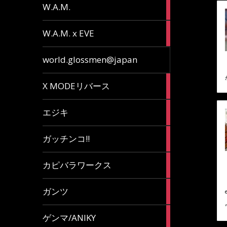
36
W.A.M.
articles
15
W.A.M. x EVE
articles
7
world.glossmen@japan
articles
1
X MODEリバース
article
65
エジキ
articles
10
ガッチンコ!!
articles
2
カピバラワークス
articles
29
ガンツ
articles
16
ゲンマ/ANIKY
articles