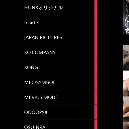
82
HUNKオリジナル
articles
125
Inside
articles
87
JAPAN PICTURES
articles
132
KO COMPANY
articles
54
KONG
articles
78
MEC/SYMBOL
articles
5
MEVIUS MODE
articles
1
OOOOPS!!
article
13
OSUINRA