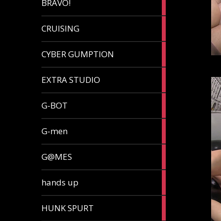
BRAVO!
article
32
CRUISING
articles
7
CYBER GUMPTION
articles
33
EXTRA STUDIO
articles
15
G-BOT
articles
27
G-men
articles
270
G@MES
articles
2
hands up
articles
5
HUNK SPURT
articles