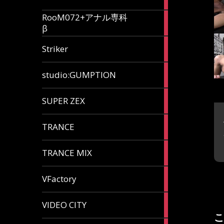
articles
RooM072+アナル専科
6
β
articles
12
Striker
articles
60
studio:GUMPTION
articles
3
SUPER ZEX
articles
105
TRANCE
articles
37
TRANCE MIX
articles
116
VFactory
articles
8
VIDEO CITY
articles
こ