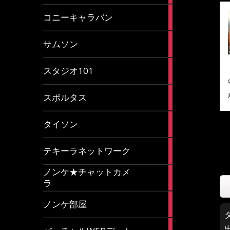
2
コニーキャラバン
articles
43
サムソン
articles
14
スタジオ101
articles
35
スポルタス
articles
40
タイソン
articles
20
テキーラネットワーク
articles
ノンケ★チャットカメ
1
ラ
article
15
ノンケ部屋
articles
1