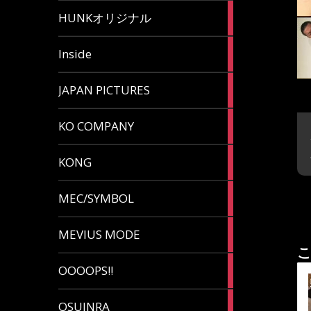
82
HUNKオリジナル
articles
125
Inside
articles
87
JAPAN PICTURES
articles
132
KO COMPANY
articles
54
KONG
articles
78
MEC/SYMBOL
articles
5
MEVIUS MODE
articles
こ
1
OOOOPS!!
article
13
OSUINRA