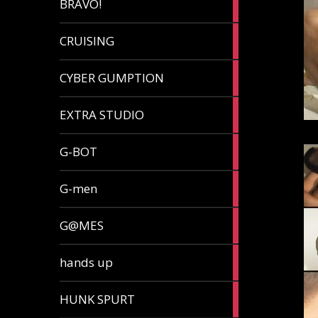
BRAVO!
article
32
CRUISING
articles
7
CYBER GUMPTION
articles
33
EXTRA STUDIO
articles
15
G-BOT
articles
27
G-men
articles
270
G@MES
articles
2
hands up
articles
5
HUNK SPURT
articles