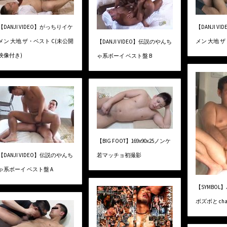
【DANJI VIDEO】がっちりイケ
【DANJI 
メン 大地 ザ・ベスト C(未公開
メン 大地 ザ
【DANJI VIDEO】伝説のやんち
映像付き)
ゃ系ボーイ ベスト盤 B
【BIG FOOT】169x90x25ノンケ
【DANJI VIDEO】伝説のやんち
若マッチョ初撮影
ゃ系ボーイ ベスト盤 A
【SYMBO
ボズボと cha