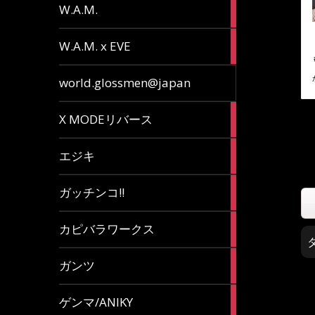
36
W.A.M.
articles
15
W.A.M. x EVE
articles
7
world.glossmen@japan
articles
1
X MODEリバース
article
65
エジキ
articles
10
ガッチンコ!!
articles
2
カピバラワークス
articles
29
ガンツ
articles
16
ゲンマ/ANIKY
articles