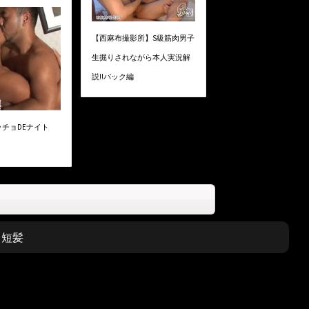
【西麻布撮影所】S級筋肉男子
生掘りされながら本人実況解
説!!バック編
ッチョDEナイト
,
短髪