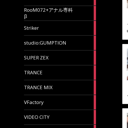
articles
RooM072+アナル専科
6
β
articles
12
Striker
articles
60
studio:GUMPTION
articles
3
SUPER ZEX
articles
105
TRANCE
articles
37
TRANCE MIX
articles
116
VFactory
articles
8
VIDEO CITY
articles