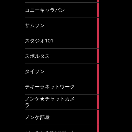
2
コニーキャラバン
articles
43
サムソン
articles
14
スタジオ101
articles
35
スポルタス
articles
40
タイソン
articles
20
テキーラネットワーク
articles
ノンケ★チャットカメ
1
ラ
article
15
ノンケ部屋
articles
1