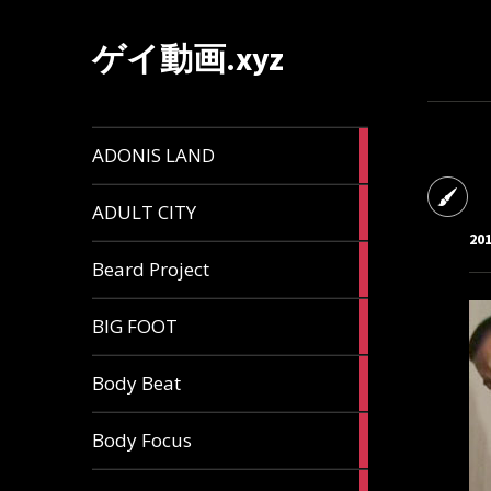
ゲイ動画.xyz
1
ADONIS LAND
article
6
ADULT CITY
articles
20
196
Beard Project
articles
7
BIG FOOT
articles
4
Body Beat
articles
1
Body Focus
article
1