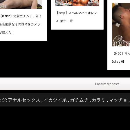
【deep】スペルマバイオレン
【inside】短髪ガチムチ。若く
ス -第十二章-
も官能的なその裸体をカメラ
が捉えた!
【MEC】マ
1chap.01
Load more posts
タグ:
アナルセックス
,
イカツイ系
,
ガチムチ
,
カラミ
,
マッチョ