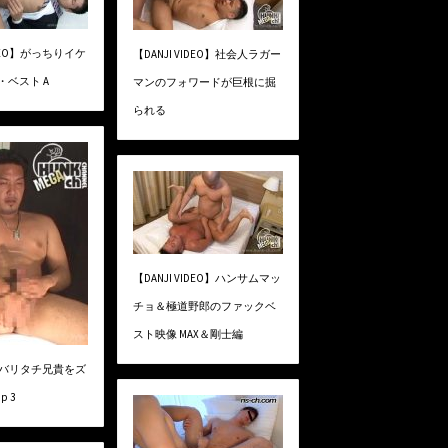
VIDEO】がっちりイケ
【DANJI VIDEO】社会人ラガー
・ベスト A
マンのフォワードが巨根に掘
られる
【DANJI VIDEO】ハンサムマッ
チョ＆極道野郎のファックベ
スト映像 MAX＆剛士編
L】バリタチ兄貴をズ
p 3