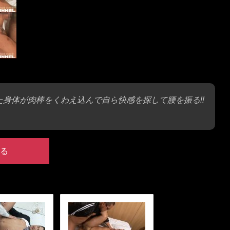
た身体が肉棒をくわえ込んで自ら快感を探して腰を振る!!
る