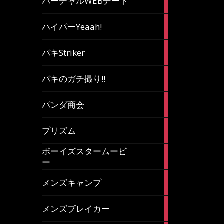
バーチャルWEBデート
article
7
ハイパーYeaah!
articles
5
バキStriker
articles
23
バキのガチ撮り!!
articles
1
パンダ商会
article
27
プリズム
articles
ボーイズスタームービ
4
ー
articles
7
メンズキャンプ
articles
6
メンズブレイカー
articles