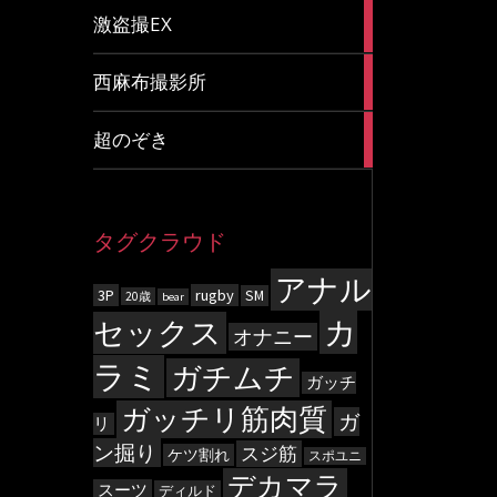
20
激盗撮EX
articles
83
西麻布撮影所
articles
8
超のぞき
articles
タグクラウド
アナル
3P
rugby
SM
20歳
bear
カ
セックス
オナニー
ラミ
ガチムチ
ガッチ
ガッチリ筋肉質
ガ
リ
ン掘り
スジ筋
ケツ割れ
スポユニ
デカマラ
スーツ
ディルド