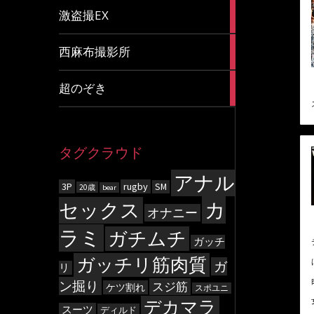
20
激盗撮EX
articles
83
西麻布撮影所
articles
8
超のぞき
articles
タグクラウド
アナル
3P
rugby
SM
20歳
bear
カ
セックス
オナニー
ラミ
ガチムチ
ガッチ
ガッチリ筋肉質
ガ
リ
ン掘り
スジ筋
ケツ割れ
スポユニ
デカマラ
スーツ
ディルド