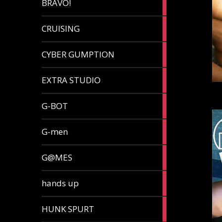
BRAVO!
article
32
CRUISING
articles
7
CYBER GUMPTION
articles
33
EXTRA STUDIO
articles
15
G-BOT
articles
27
G-men
articles
270
G@MES
articles
2
hands up
articles
5
HUNK SPURT
articles