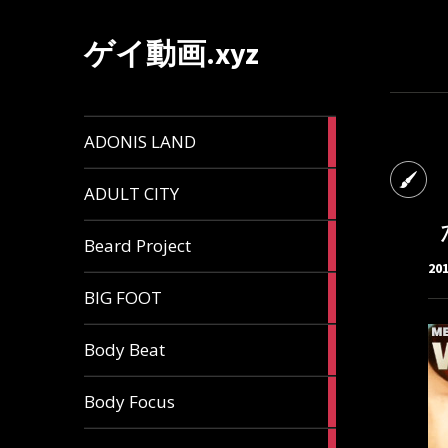
ゲイ動画.xyz
1
ADONIS LAND
article
6
ADULT CITY
articles
196
Beard Project
articles
20
7
BIG FOOT
articles
4
Body Beat
articles
1
Body Focus
article
1