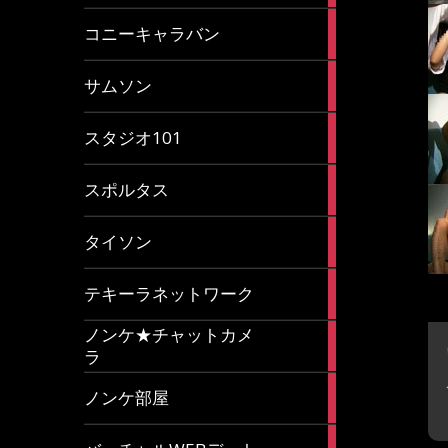
2
コニーキャラバン
articles
43
サムソン
articles
14
スタジオ101
articles
35
スポルタス
articles
40
タイソン
articles
20
テキーラネットワーク
articles
ノンケ★チャットカメ
1
ラ
article
15
ノンケ部屋
articles
1