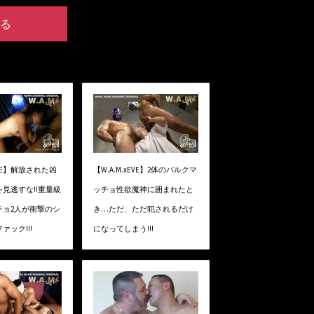
る
xEVE】解放された凶
【W.A.M.xEVE】2体のバルクマ
見逃すな!!重量級
ッチョ性欲魔神に囲まれたと
チョ2人が衝撃のシ
き…ただ、ただ犯されるだけ
ァック!!!
になってしまう!!!