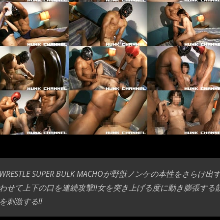
WRESTLE SUPER BULK MACHOが野獣ノンケの本性を
わせて上下の口を連続攻撃!!女を突き上げる度に動き膨張す
を刺激する!!