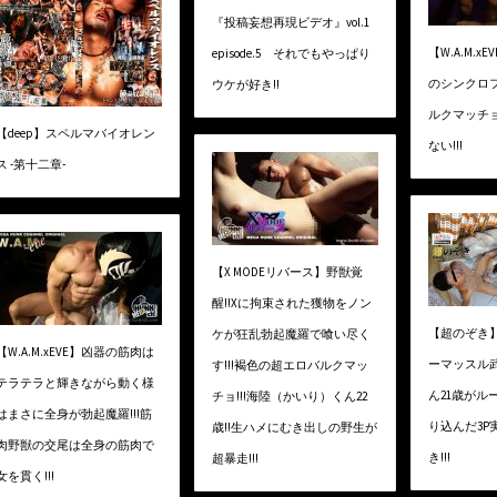
『投稿妄想再現ビデオ』vol.1
【W.A.M.
episode.5 それでもやっぱり
のシンクロフ
ウケが好き!!
ルクマッチ
【deep】スペルマバイオレン
ない!!!
ス -第十二章-
【X MODEリバース】野獣覚
醒!!Xに拘束された獲物をノン
【超のぞき
ケが狂乱勃起魔羅で喰い尽く
【W.A.M.xEVE】凶器の筋肉は
ーマッスル
す!!!褐色の超エロバルクマッ
テラテラと輝きながら動く様
ん21歳がル
チョ!!!海陸（かいり）くん22
はまさに全身が勃起魔羅!!!筋
り込んだ3P
歳!!生ハメにむき出しの野生が
肉野獣の交尾は全身の筋肉で
き!!!
超暴走!!!
女を貫く!!!