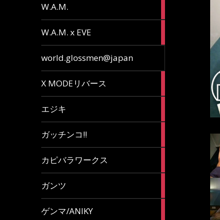
36
W.A.M.
articles
15
W.A.M. x EVE
articles
7
world.glossmen@japan
articles
1
X MODEリバース
article
65
エジキ
articles
10
ガッチンコ!!
articles
2
カピバラワークス
articles
29
ガンツ
articles
16
ゲンマ/ANIKY
articles