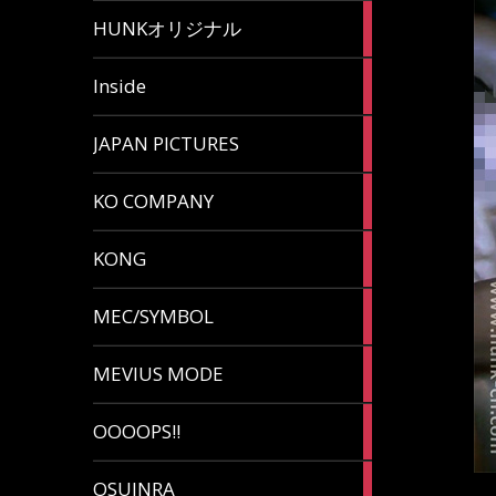
82
HUNKオリジナル
articles
125
Inside
articles
87
JAPAN PICTURES
articles
132
KO COMPANY
articles
54
KONG
articles
78
MEC/SYMBOL
articles
5
MEVIUS MODE
articles
1
OOOOPS!!
article
13
OSUINRA