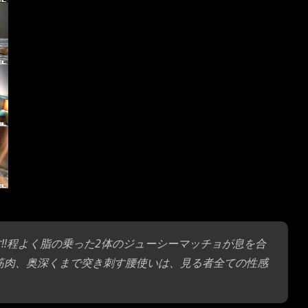
さらけ出す!!程よく脂の乗った2体のジューシーマッチョが息を合
る筋肉、奥深くまで突き刺す腰使いは、見る者全ての性感