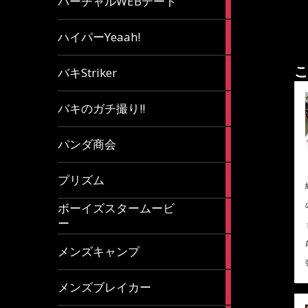
バーチャルWEBデート
article
7
ハイパーYeaah!
articles
5
こ
バキStriker
articles
23
バキのガチ撮り!!
articles
1
パンダ商会
article
27
プリズム
articles
ボーイズスタームービ
4
ー
articles
7
メンズキャンプ
articles
6
メンズブレイカー
articles