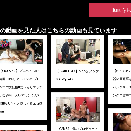
動画を見
の動画を見た人はこちらの動画も見ています
【CRUISING】プロハメ!!vol.4
【W.A.M.
【TRANCE MIX】ソソる!ノンケ
純度100％リアルノンケ+プロ
器の巨魔羅を
STORY part3
のエロ技伝授!!むっちりマッチ
バルクマッ
ョな瑛輔（えいすけ）くん23
ンクロ空中フ
歳!!原人さんと楽しく超エロ勉
強!!!!
【GAMES】僕のプロデュース