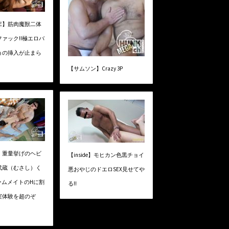
xEVE】筋肉魔獣二体
ァック!!極エロバ
ョの挿入が止まら
【サムソン】Crazy 3P
】重量挙げのヘビ
【inside】モヒカン色黒チョイ
武蔵（むさし）く
悪おやじのドエロSEX見せてや
ームメイトのHに割
る!!
実体験を超のぞ