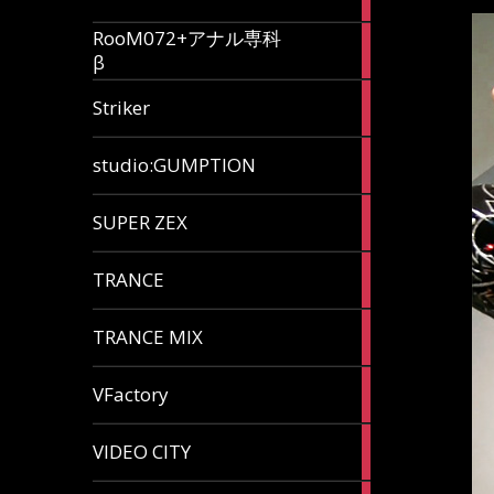
articles
RooM072+アナル専科
6
β
articles
12
Striker
articles
60
studio:GUMPTION
articles
3
SUPER ZEX
articles
105
TRANCE
articles
37
TRANCE MIX
articles
116
VFactory
articles
8
VIDEO CITY
articles