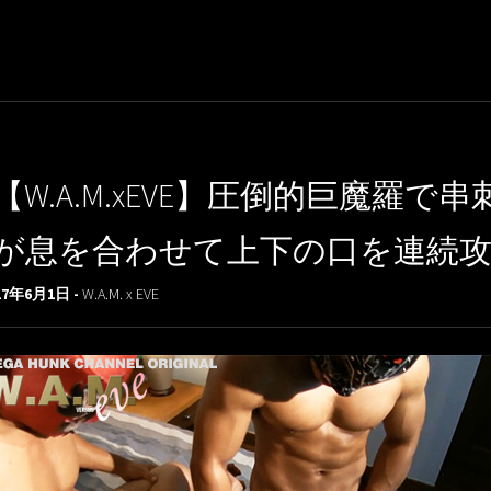
【W.A.M.xEVE】圧倒的巨魔羅
が息を合わせて上下の口を連続攻撃
17年6月1日 -
W.A.M. x EVE