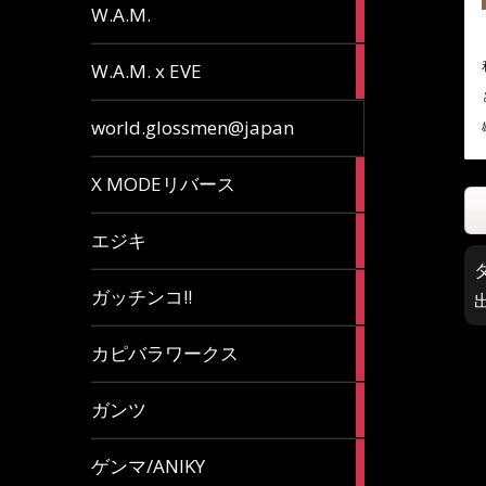
36
W.A.M.
articles
15
W.A.M. x EVE
articles
7
world.glossmen@japan
articles
1
X MODEリバース
article
65
エジキ
articles
10
ガッチンコ!!
articles
2
カピバラワークス
articles
29
ガンツ
articles
16
ゲンマ/ANIKY
articles