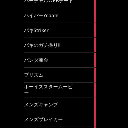
バーチャルWEBデート
article
7
ハイパーYeaah!
articles
5
バキStriker
articles
23
バキのガチ撮り!!
articles
1
パンダ商会
article
27
プリズム
articles
ボーイズスタームービ
4
ー
articles
7
メンズキャンプ
articles
6
メンズブレイカー
articles