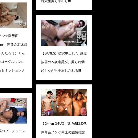
雄穴生掘り中出し!!!
】ノンケ限界面
h time、体育会水泳部
しんたろう）くん
【GAMES】雄穴中出し7、感度
いゴーグルマンに
抜群の22歳康晃が、掘られ勃
らもミッションク
起しながら中出しされる!!!
【G-men G-MAX】凱 PART2 20代
】僕のプロデュース
体育会ノンケ同士の旅情雄交