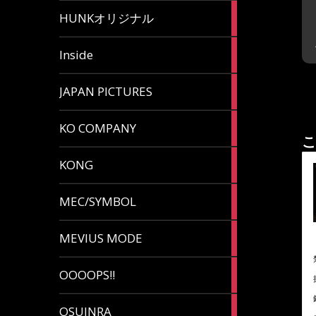
82
HUNKオリジナル
articles
125
Inside
articles
87
JAPAN PICTURES
articles
132
KO COMPANY
articles
こ
54
KONG
articles
78
MEC/SYMBOL
articles
5
MEVIUS MODE
articles
1
OOOOPS!!
article
13
OSUINRA