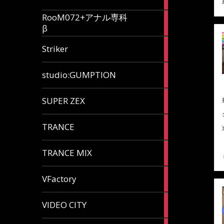
articles
RooM072+アナル専科
6
β
articles
12
Striker
articles
60
studio:GUMPTION
articles
3
SUPER ZEX
articles
105
TRANCE
articles
37
TRANCE MIX
articles
116
VFactory
articles
8
VIDEO CITY
articles