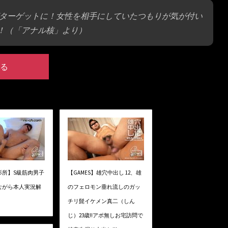
ターゲットに！女性を相手にしていたつもりが気が付い
！（「アナル核」より）
る
影所】S級筋肉男子
【GAMES】雄穴中出し 12、雄
ながら本人実況解
のフェロモン垂れ流しのガッ
チリ髭イケメン真二（しん
じ）23歳!!アポ無しお宅訪問で