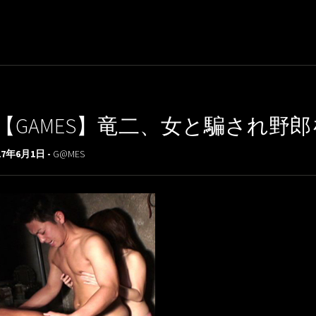
【GAMES】竜二、女と騙され野
17年6月1日 -
G@MES