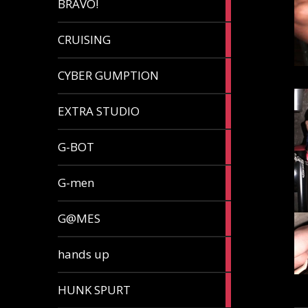
BRAVO!
article
32
CRUISING
articles
7
CYBER GUMPTION
articles
33
EXTRA STUDIO
articles
15
G-BOT
articles
27
G-men
articles
270
G@MES
articles
2
hands up
articles
5
HUNK SPURT
articles