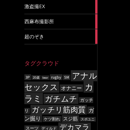
20
激盗撮EX
articles
83
西麻布撮影所
articles
8
超のぞき
articles
タグクラウド
アナル
3P
rugby
SM
20歳
bear
カ
セックス
オナニー
ラミ
ガチムチ
ガッチ
ガッチリ筋肉質
ガ
リ
ン掘り
スジ筋
ケツ割れ
スポユニ
デカマラ
スーツ
ディルド