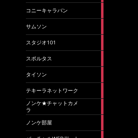
2
コニーキャラバン
articles
43
サムソン
articles
14
スタジオ101
articles
35
スポルタス
articles
40
タイソン
articles
20
テキーラネットワーク
articles
ノンケ★チャットカメ
1
ラ
article
15
ノンケ部屋
articles
1