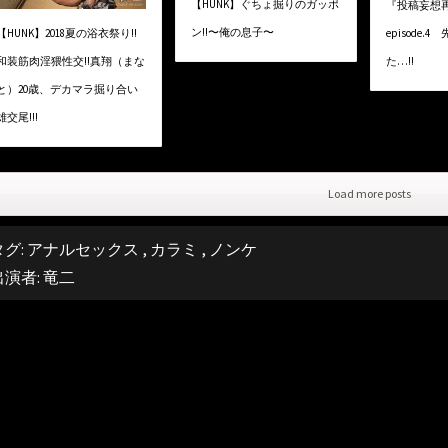
【HUNK】ぐちょ掘りのガッポ
『投稿妄想再
ン!!〜俺の息子〜
【HUNK】2018夏の浴衣祭り!!
episode
和装筋肉淫猥性交!!真翔（まな
た…!!
と）20歳、デカマラ掘り合い
雄交尾!!!
Load more posts
タグ:
アナルセックス
,
カラミ
,
ノンケ
出演者:
竜二