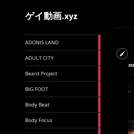
ゲイ動画.xyz
1
ADONIS LAND
article
6
ADULT CITY
articles
20
196
Beard Project
articles
7
BIG FOOT
articles
4
Body Beat
articles
1
Body Focus
article
1