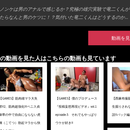
ノンケは男のアナルで感じるか？究極の雄穴実験で竜二くんが
たらなんと男のケツに！？気付いた竜二くんはどうするのか…
動画を見
の動画を見た人はこちらの動画も見ています
【GAMES】筋肉雄マラ大失
【GAMES】僕のプロデュース
【西麻布撮
禁!!2、筋肉超強化!!!ペニス貞
『投稿妄想再現ビデオ』vol.1
生掘りされ
操帯の中で自由にならない虎
episode.5 それでもやっぱり
説!!バック編
鋼（こてつ）勃起マラから快
ウケが好き!!