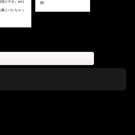
現ビデオ』vol.1
尾!
.4 先輩にバレちゃっ