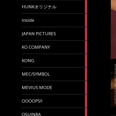
82
HUNKオリジナル
articles
125
Inside
articles
87
JAPAN PICTURES
articles
132
KO COMPANY
articles
54
KONG
articles
78
MEC/SYMBOL
articles
5
MEVIUS MODE
articles
1
OOOOPS!!
article
13
OSUINRA