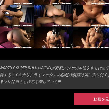
WRESTLE SUPER BULK MACHOが野獣ノンケの本性を
食する!!!イキナリクライマックスの勃起雄魔羅は腹に張り付く
るソレは自らも快感を増していく!!!
動画を見