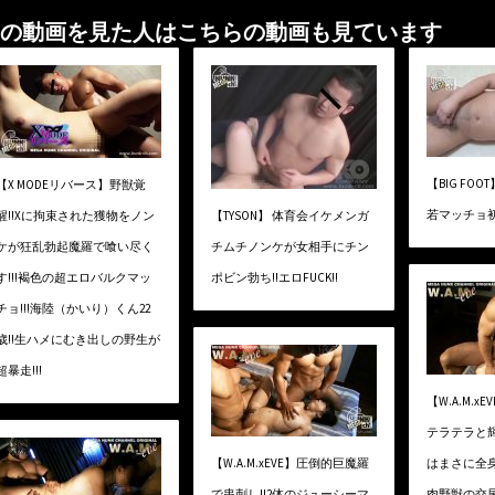
の動画を見た人はこちらの動画も見ています
【BIG FOOT
【X MODEリバース】野獣覚
若マッチョ
醒!!Xに拘束された獲物をノン
【TYSON】 体育会イケメンガ
ケが狂乱勃起魔羅で喰い尽く
チムチノンケが女相手にチン
す!!!褐色の超エロバルクマッ
ポビン勃ち!!エロFUCK!!
チョ!!!海陸（かいり）くん22
歳!!生ハメにむき出しの野生が
超暴走!!!
【W.A.M.
テラテラと
【W.A.M.xEVE】圧倒的巨魔羅
はまさに全身
で串刺し!!2体のジューシーマ
肉野獣の交