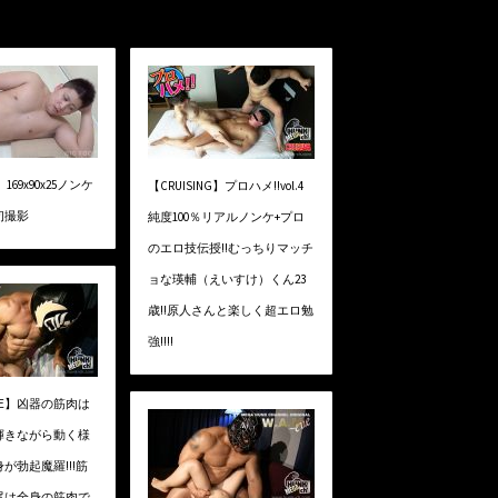
】169x90x25ノンケ
【CRUISING】プロハメ!!vol.4
初撮影
純度100％リアルノンケ+プロ
のエロ技伝授!!むっちりマッチ
ョな瑛輔（えいすけ）くん23
歳!!原人さんと楽しく超エロ勉
強!!!!
xEVE】凶器の筋肉は
輝きながら動く様
が勃起魔羅!!!筋
尾は全身の筋肉で