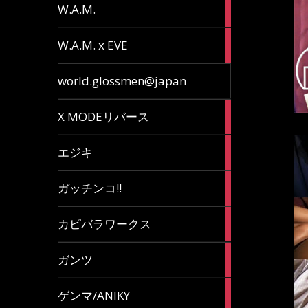
36
W.A.M.
articles
15
W.A.M. x EVE
articles
7
world.glossmen@japan
articles
1
X MODEリバース
article
65
エジキ
articles
10
ガッチンコ!!
articles
2
カピバラワークス
articles
29
ガンツ
articles
16
ゲンマ/ANIKY
articles