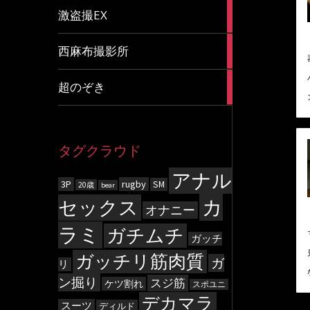
20
激盗撮EX
articles
83
西麻布撮影所
articles
8
超のぞき
articles
タグクラウド
アナル
3P
rugby
SM
20歳
bear
カ
セックス
オナニー
ラミ
ガチムチ
ガッチ
ガッチリ筋肉質
ガ
リ
ン掘り
スジ筋
ケツ割れ
スポユニ
デカマラ
スーツ
ディルド