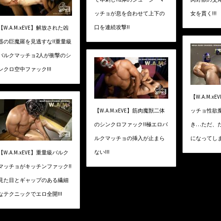
ッチョが息を合わせて上下の
女を貫く!!!
口を連続攻撃!!
【W.A.M.xEVE】解放された凶
器の巨魔羅を見逃すな!!重量級
バルクマッチョ2人が衝撃のシ
ンクロ空中ファック!!!
【W.A.M.
【W.A.M.xEVE】筋肉魔獣二体
ッチョ性欲
のシンクロファック!!極エロバ
き…ただ、
ルクマッチョの挿入が止まら
になってしまう
ない!!!
【W.A.M.xEVE】重量級バルク
マッチョがキッチンファック!!
見た目とギャップのある繊細
なテクニックでエロ全開!!!