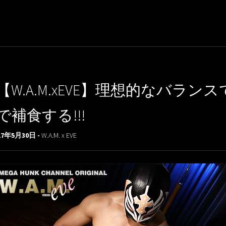
【W.A.M.xEVE】理想的なバ
で補食する!!!
17年5月30日 -
W.A.M. x EVE