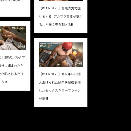
【W.A.M.xEVE】無限の力で掘
りまくる!!デカマラ凶器が萎え
ること無く突き刺さる!!
xEVE】2体のバルクマ
魔神に囲まれたと
ただ犯されるだけ
【W.A.M.xEVE】キレキレに鍛
!!!
えあげられた筋肉を超硬装備
したセックスキラーマシーン
登場!!!