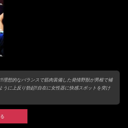
さらけ出す!!理想的なバランスで筋肉装備した発情野獣が男根で補
ように上反り勃起!!自在に女性器に快感スポットを突け
る