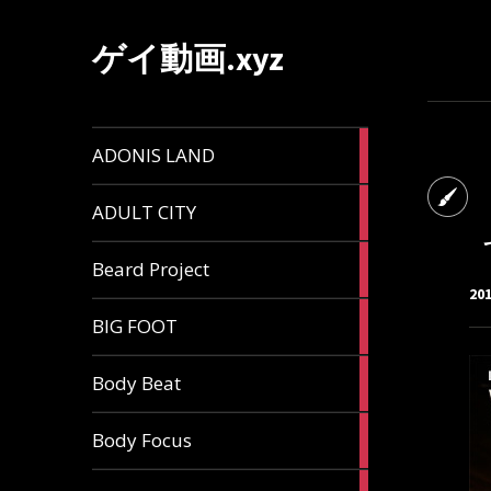
ゲイ動画.xyz
1
ADONIS LAND
article
6
ADULT CITY
articles
196
Beard Project
articles
20
7
BIG FOOT
articles
4
Body Beat
articles
1
Body Focus
article
1