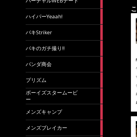
バーチャルWEBデート
article
こ
7
ハイパーYeaah!
articles
5
バキStriker
articles
23
バキのガチ撮り!!
articles
1
パンダ商会
article
27
プリズム
articles
ボーイズスタームービ
4
ー
articles
7
メンズキャンプ
articles
6
メンズブレイカー
articles