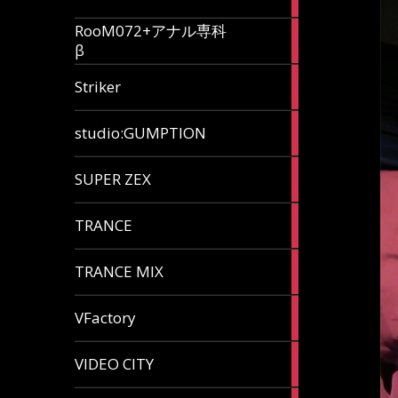
articles
RooM072+アナル専科
6
β
articles
12
Striker
articles
60
studio:GUMPTION
articles
3
SUPER ZEX
articles
105
TRANCE
articles
37
TRANCE MIX
articles
116
VFactory
articles
8
VIDEO CITY
articles