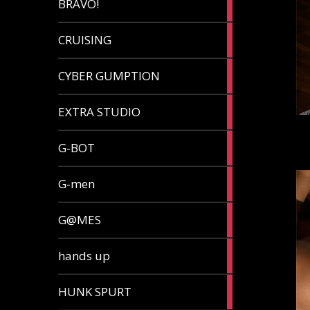
BRAVO!
article
32
CRUISING
articles
7
CYBER GUMPTION
articles
33
EXTRA STUDIO
articles
15
G-BOT
articles
27
G-men
articles
270
G@MES
articles
2
hands up
articles
5
HUNK SPURT
articles