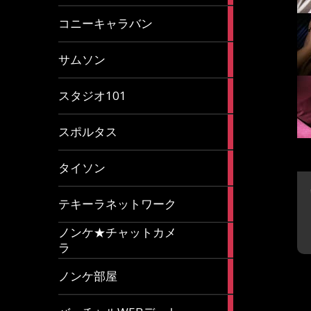
2
コニーキャラバン
articles
43
サムソン
articles
14
スタジオ101
articles
35
スポルタス
articles
40
タイソン
articles
20
テキーラネットワーク
articles
ノンケ★チャットカメ
1
ラ
article
15
ノンケ部屋
articles
1