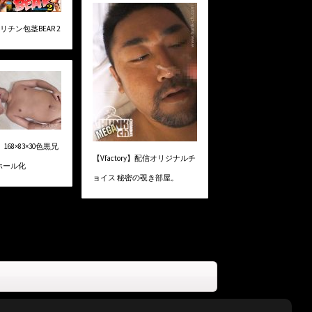
ドリチン包茎BEAR 2
】168×83×30色黒兄
【Vfactory】配信オリジナルチ
ホール化
ョイス 秘密の覗き部屋。