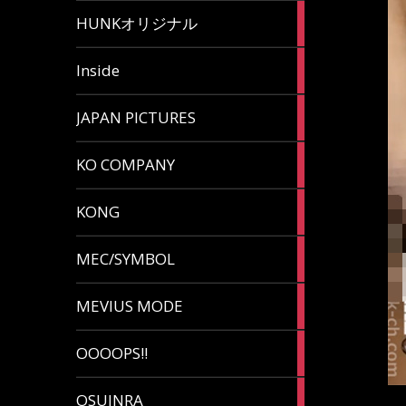
82
HUNKオリジナル
articles
125
Inside
articles
87
JAPAN PICTURES
articles
132
KO COMPANY
articles
54
KONG
articles
78
MEC/SYMBOL
articles
5
MEVIUS MODE
articles
1
OOOOPS!!
article
13
OSUINRA