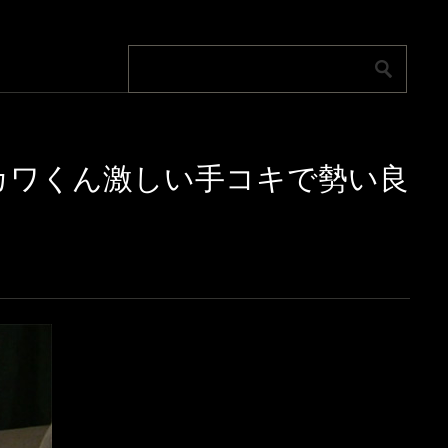
!!イモカワくん激しい手コキで勢い良