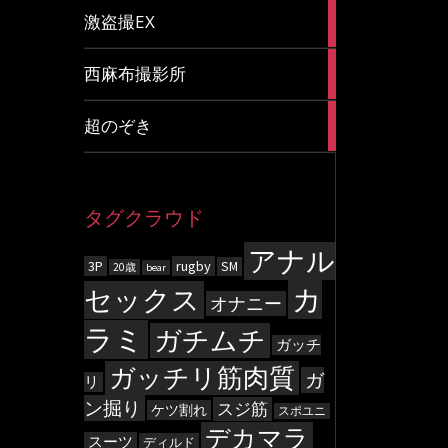
20
激盗撮EX
articles
83
西麻布撮影所
articles
8
超のぞき
articles
タグクラウド
アナル
3P
rugby
SM
20歳
bear
カ
セックス
オナニー
ラミ
ガチムチ
ガッチ
ガッチリ筋肉質
ガ
リ
ン掘り
スジ筋
ケツ割れ
スポユニ
デカマラ
スーツ
ディルド