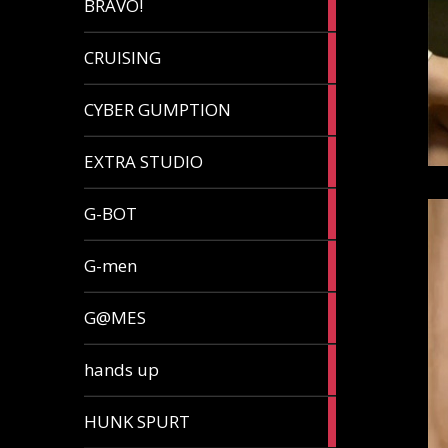
BRAVO!
article
32
CRUISING
articles
7
CYBER GUMPTION
articles
33
EXTRA STUDIO
articles
15
G-BOT
articles
27
G-men
articles
270
G@MES
articles
2
hands up
articles
5
HUNK SPURT
articles