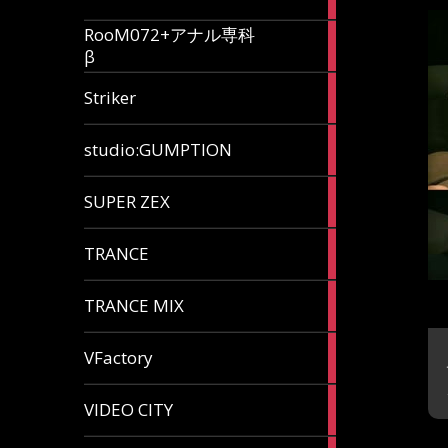
articles
RooM072+アナル専科
6
β
articles
12
Striker
articles
60
studio:GUMPTION
articles
3
SUPER ZEX
articles
105
TRANCE
articles
37
TRANCE MIX
articles
116
VFactory
articles
8
VIDEO CITY
articles