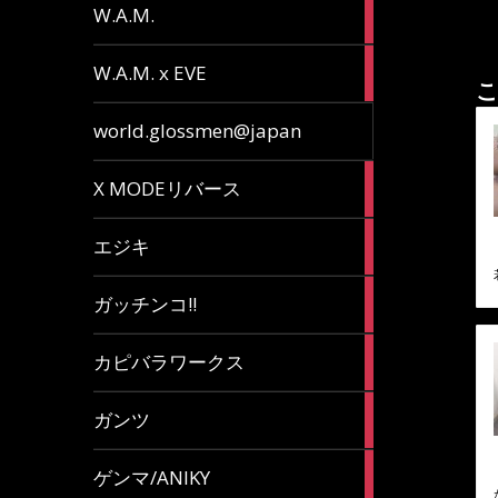
36
W.A.M.
articles
15
W.A.M. x EVE
articles
こ
7
world.glossmen@japan
articles
1
X MODEリバース
article
65
エジキ
articles
10
ガッチンコ!!
articles
2
カピバラワークス
articles
29
ガンツ
articles
16
ゲンマ/ANIKY
articles