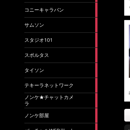
2
コニーキャラバン
articles
43
サムソン
articles
14
スタジオ101
articles
35
スポルタス
articles
40
タイソン
articles
20
テキーラネットワーク
articles
ノンケ★チャットカメ
1
ラ
article
15
ノンケ部屋
articles
1