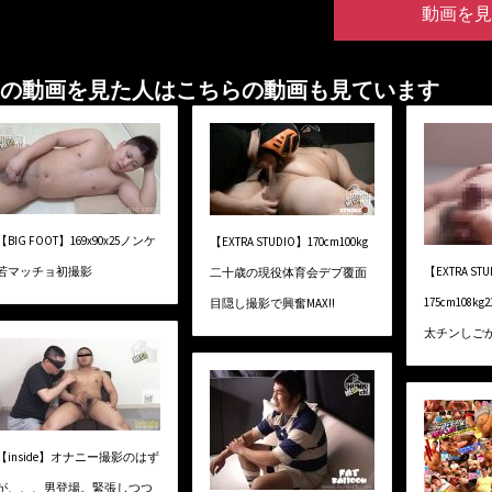
動画を見
の動画を見た人はこちらの動画も見ています
【BIG FOOT】169x90x25ノンケ
【EXTRA STUDIO】170cm100kg
若マッチョ初撮影
【EXTRA ST
二十歳の現役体育会デブ覆面
175cm108
目隠し撮影で興奮MAX!!
太チンしごか
【inside】オナニー撮影のはず
が、、、男登場。緊張しつつ