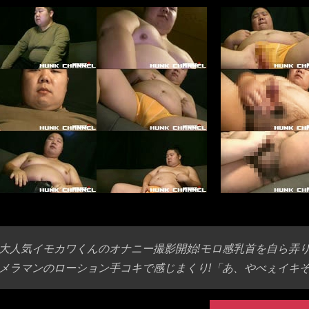
大人気イモカワくんのオナニー撮影開始!モロ感乳首を自ら弄
メラマンのローション手コキで感じまくり!「あ、やべぇイキそ