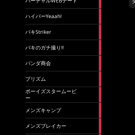
バーチャルWEBデート
article
7
ハイパーYeaah!
articles
5
バキStriker
articles
23
バキのガチ撮り!!
articles
1
パンダ商会
article
27
プリズム
articles
ボーイズスタームービ
4
ー
articles
7
メンズキャンプ
articles
6
メンズブレイカー
articles