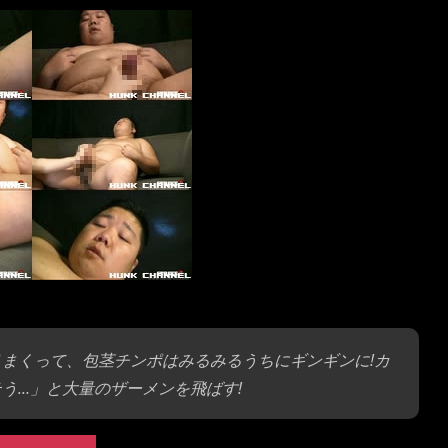
りまくって、包茎チンポはみるみるうちにギンギンに!カ
う…」と大量のザーメンを飛ばす!