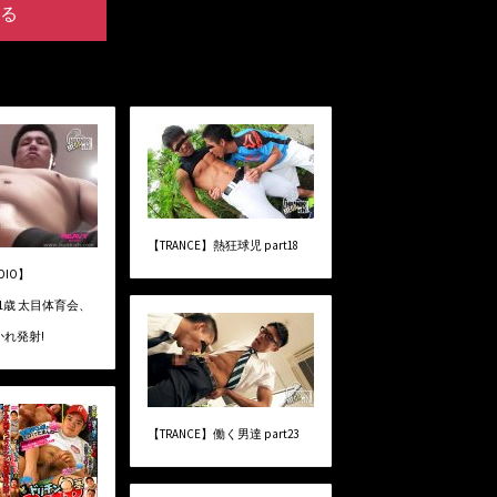
る
【TRANCE】熱狂球児 part18
UDIO】
kg21歳 太目体育会、
れ発射!
【TRANCE】働く男達 part23