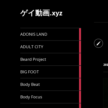
ゲイ動画.xyz
1
ADONIS LAND
article
6
ADULT CITY
articles
196
Beard Project
articles
20
7
BIG FOOT
articles
4
Body Beat
articles
1
Body Focus
article
1