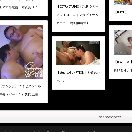
【EXTRA STUDIO】現役ラガー
もアナル敏感、素質あり!?
【BUMP】 
マンエロエロインタビュー＆
オナニー(特別再編集)
【BIG FOOT
貴顔面オナ
【studio:GUMPTION】外道の餌
PART2
【サムソン】バイセクシャル
課長（パート１）男同士編
Load more posts