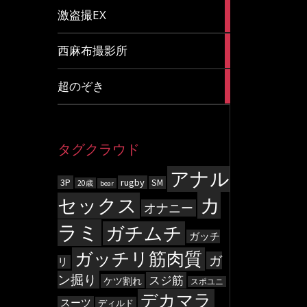
20
激盗撮EX
articles
83
西麻布撮影所
articles
8
超のぞき
articles
タグクラウド
アナル
3P
rugby
SM
20歳
bear
カ
セックス
オナニー
ラミ
ガチムチ
ガッチ
ガッチリ筋肉質
ガ
リ
ン掘り
スジ筋
ケツ割れ
スポユニ
デカマラ
スーツ
ディルド