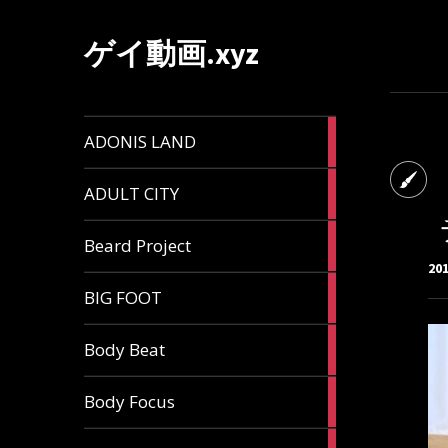
ゲイ動画.xyz
1
ADONIS LAND
article
6
ADULT CITY
articles
196
Beard Project
articles
20
7
BIG FOOT
articles
4
Body Beat
articles
1
Body Focus
article
1