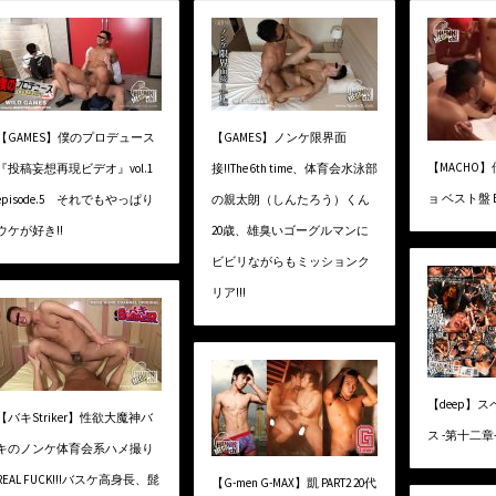
【GAMES】僕のプロデュース
【GAMES】ノンケ限界面
【MACHO
『投稿妄想再現ビデオ』vol.1
接!!The 6th time、体育会水泳部
ョ ベスト盤 
episode.5 それでもやっぱり
の親太朗（しんたろう）くん
ウケが好き!!
20歳、雄臭いゴーグルマンに
ビビリながらもミッションク
リア!!!
【deep】
【バキStriker】性欲大魔神バ
ス -第十二章
キのノンケ体育会系ハメ撮り
REAL FUCK!!!バスケ高身長、髭
【G-men G-MAX】凱 PART2 20代