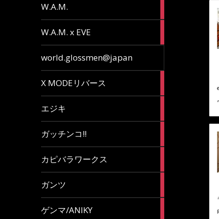
36
W.A.M.
articles
15
W.A.M. x EVE
articles
7
world.glossmen@japan
articles
1
X MODEリバース
article
65
エジキ
articles
10
ガッチンコ!!
articles
2
カピバラワークス
articles
29
ガンツ
articles
16
ゲンマ/ANIKY
articles