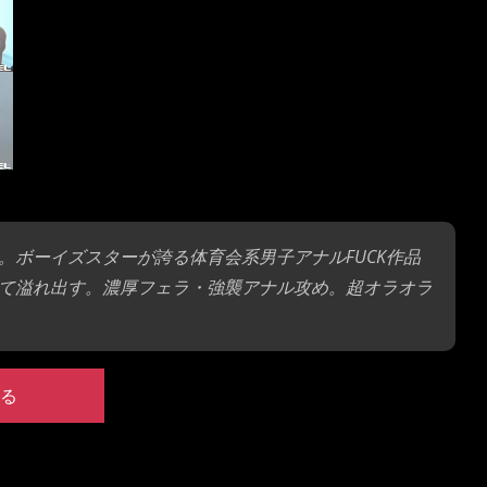
ボーイズスターが誇る体育会系男子アナルFUCK作品
て溢れ出す。濃厚フェラ・強襲アナル攻め。超オラオラ
る