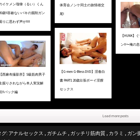
のイケメン瑠偉（るい）くん
体育会ノンケ同士の旅情雄交
20歳!!容赦ないバキの掘削ガン
尾!
掘りに思わず声が!!!!
【HUNK】
ン!!〜俺の
【G-men G-Bless DVD】淫春白
【西麻布撮影所】S級筋肉男子
書 PART1 20歳出張ボーイ淫膣
生掘りされながら本人実況解
セックス
説!!バック編
Load more posts
タグ:
アナルセックス
,
ガチムチ
,
ガッチリ筋肉質
,
カラミ
,
ガン