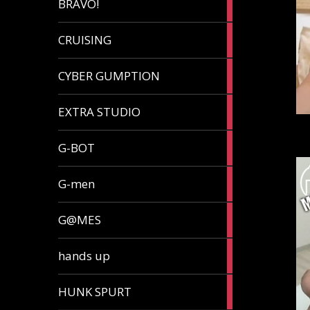
BRAVO!
article
32
CRUISING
articles
7
CYBER GUMPTION
articles
33
EXTRA STUDIO
articles
15
G-BOT
articles
27
G-men
articles
270
G@MES
articles
2
hands up
articles
5
HUNK SPURT
articles