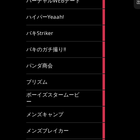
バーチャルWEBデート
article
7
ハイパーYeaah!
articles
5
バキStriker
articles
23
バキのガチ撮り!!
articles
1
パンダ商会
article
27
プリズム
articles
ボーイズスタームービ
4
ー
articles
7
メンズキャンプ
articles
6
メンズブレイカー
articles