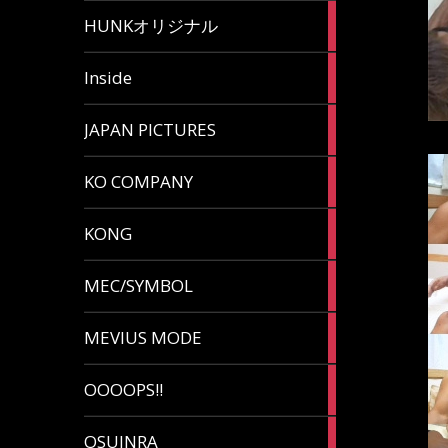
82
HUNKオリジナル
articles
125
Inside
articles
87
JAPAN PICTURES
articles
132
KO COMPANY
articles
54
KONG
articles
78
MEC/SYMBOL
articles
5
MEVIUS MODE
articles
1
OOOOPS!!
article
13
OSUINRA