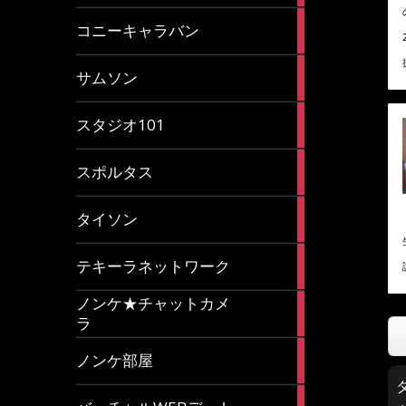
2
コニーキャラバン
articles
43
サムソン
articles
14
スタジオ101
articles
35
スポルタス
articles
40
タイソン
articles
20
テキーラネットワーク
articles
ノンケ★チャットカメ
1
ラ
article
15
ノンケ部屋
articles
1