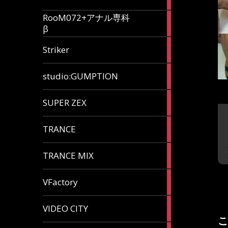
articles
RooM072+アナル専科
6
β
articles
12
Striker
articles
60
studio:GUMPTION
articles
3
SUPER ZEX
articles
105
TRANCE
articles
37
TRANCE MIX
articles
116
VFactory
articles
8
VIDEO CITY
articles
こ