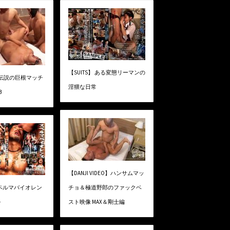
【SUITS】 ある変態リーマンの
】伝説の巨根マッチ
淫猥な日常
B
【DANJI VIDEO】ハンサムマッ
スペルマバイオレン
チョ＆極道野郎のファックベ
-
スト映像 MAX＆剛士編