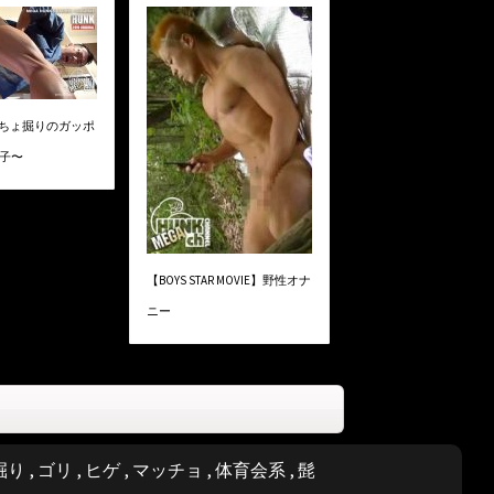
ぐちょ掘りのガッポ
息子〜
【BOYS STAR MOVIE】野性オナ
ニー
掘り
,
ゴリ
,
ヒゲ
,
マッチョ
,
体育会系
,
髭