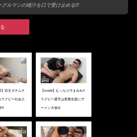
グルマンの雄汁を口で受け止める!!!
る
屋】坊主ガチムチ
【inside】むっちり汗まみれ!!
のラグビー社会人
ラグビー選手は変態全面にザ
!!
ーメン大放出