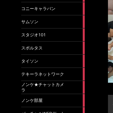
2
コニーキャラバン
articles
43
サムソン
articles
14
スタジオ101
articles
35
スポルタス
articles
40
タイソン
articles
20
テキーラネットワーク
articles
ノンケ★チャットカメ
1
ラ
article
15
ノンケ部屋
articles
1