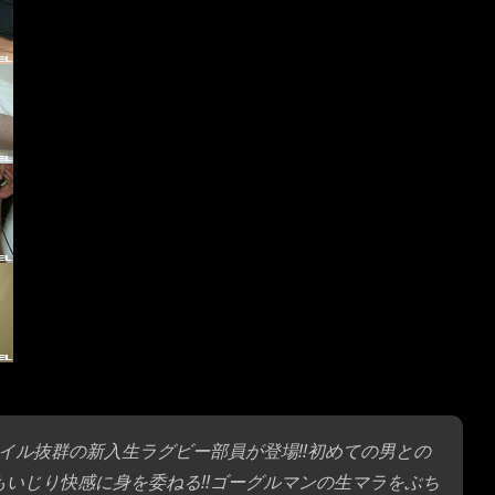
イル抜群の新入生ラグビー部員が登場!!初めての男との
もいじり快感に身を委ねる!!ゴーグルマンの生マラをぶち