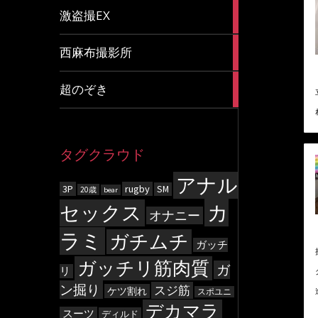
20
激盗撮EX
articles
83
西麻布撮影所
articles
8
超のぞき
articles
タグクラウド
アナル
3P
rugby
SM
20歳
bear
カ
セックス
オナニー
ラミ
ガチムチ
ガッチ
ガッチリ筋肉質
ガ
リ
ン掘り
スジ筋
ケツ割れ
スポユニ
デカマラ
スーツ
ディルド