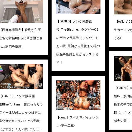
【GAMES】ノンケ限界面
【DANJI 
接!!The 6th time、ラグビーOB
【西麻布撮影所】俊樹が仁王
ラガーマン
のデカマラ真哉（しんや）く
立ちで射精!!さらに研ぎ澄まさ
くる!
ん23歳!!最初から最後まで雄の
れた筋肉を披露!!
接触を拒絶しながらラストま
で!!!
【GAMES
【GAMES】ノンケ限界面
禁!!2、筋肉
接!!The 7th time、超むっちりラ
操帯の中で
グビー体型超エロケツは更に
鋼（こてつ
【deep】スペルマバイオレン
進化!!!デカマラパイパン和樹
感大失禁!!!
ス -第十二章-
（かずき）くん20歳!!ボリュー