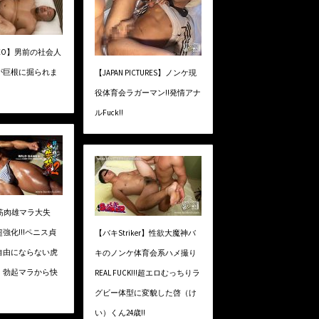
VIDEO】男前の社会人
が巨根に掘られま
【JAPAN PICTURES】ノンケ現
役体育会ラガーマン!!発情アナ
ルFuck!!
】筋肉雄マラ大失
超強化!!!ペニス貞
【バキStriker】性欲大魔神バ
自由にならない虎
キのノンケ体育会系ハメ撮り
）勃起マラから快
REAL FUCK!!!超エロむっちりラ
グビー体型に変貌した啓（け
い）くん24歳!!