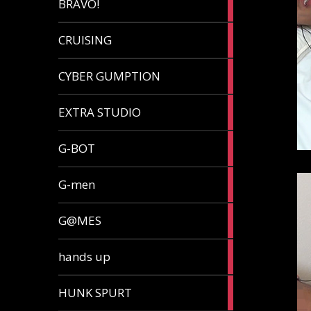
BRAVO!
article
32
CRUISING
articles
7
CYBER GUMPTION
articles
33
EXTRA STUDIO
articles
15
G-BOT
articles
27
G-men
articles
270
G@MES
articles
2
hands up
articles
5
HUNK SPURT
articles