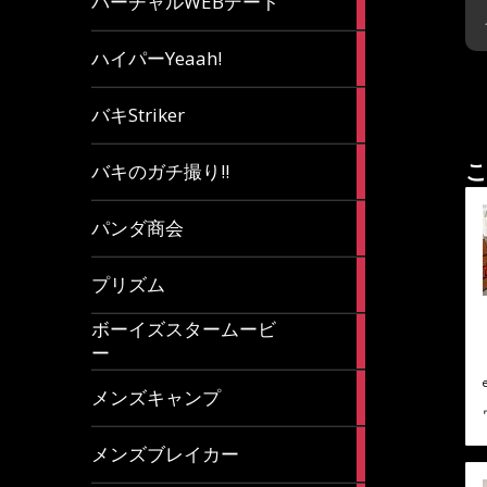
バーチャルWEBデート
article
7
ハイパーYeaah!
articles
5
バキStriker
articles
23
こ
バキのガチ撮り!!
articles
1
パンダ商会
article
27
プリズム
articles
ボーイズスタームービ
4
ー
articles
7
メンズキャンプ
articles
6
メンズブレイカー
articles