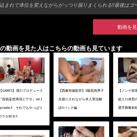
込まれて体位を変えながらがっつり掘りまくられる!!最後はゴー
動画を見
の動画を見た人はこちらの動画も見ています
【GAMES】僕のプロデュース
【西麻布撮影所】S級筋肉男子
【ノンケ部
『投稿妄想再現ビデオ』vol.1
生掘りされながら本人実況解
超エロ体型
episode.5 それでもやっぱり
説!!バック編
選手興奮射精!
ウケが好き!!