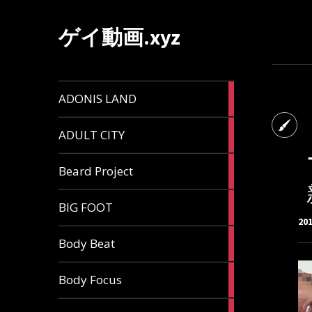
ゲイ動画.xyz
1
ADONIS LAND
article
6
ADULT CITY
articles
196
Beard Project
articles
7
BIG FOOT
articles
20
4
Body Beat
articles
1
Body Focus
article
1