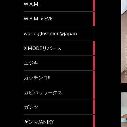
36
W.A.M.
articles
15
W.A.M. x EVE
articles
7
world.glossmen@japan
articles
1
X MODEリバース
article
65
エジキ
articles
10
ガッチンコ!!
articles
2
カピバラワークス
articles
29
ガンツ
articles
16
ゲンマ/ANIKY
articles