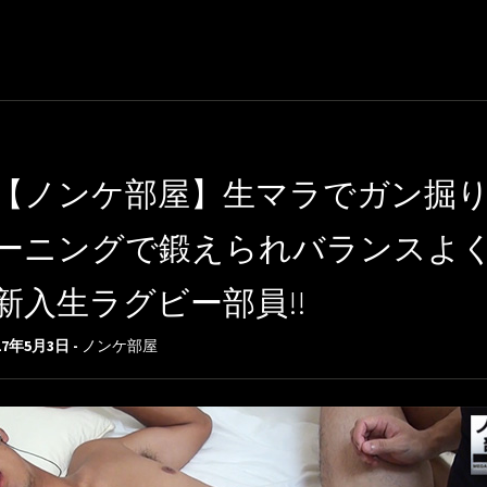
【ノンケ部屋】生マラでガン掘り
ーニングで鍛えられバランスよ
新入生ラグビー部員!!
17年5月3日 -
ノンケ部屋