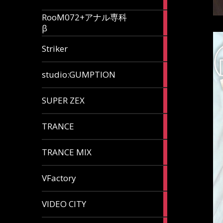
articles
RooM072+アナル専科
6
β
articles
12
Striker
articles
60
studio:GUMPTION
articles
3
SUPER ZEX
articles
105
TRANCE
articles
37
TRANCE MIX
articles
116
VFactory
articles
8
VIDEO CITY
articles