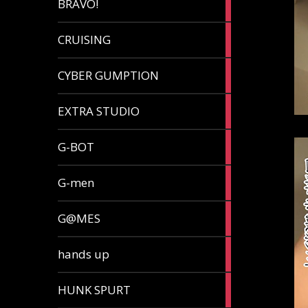
BRAVO!
article
32
CRUISING
articles
7
CYBER GUMPTION
articles
33
EXTRA STUDIO
articles
15
G-BOT
articles
27
G-men
articles
270
G@MES
articles
2
hands up
articles
5
HUNK SPURT
articles