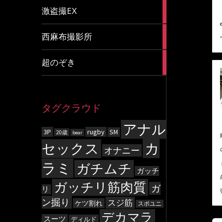
20
激盗撮EX
articles
83
西麻布撮影所
articles
8
超のぞき
articles
タグクラウド
アナル
3P
rugby
SM
20歳
bear
カ
セックス
オナニー
ラミ
ガチムチ
ガッチ
ガッチリ筋肉質
ガ
リ
ン掘り
スジ筋
ケツ割れ
スポユニ
デカマラ
スーツ
ディルド