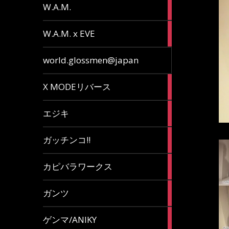
36
W.A.M.
articles
15
W.A.M. x EVE
articles
7
world.glossmen@japan
articles
1
X MODEリバース
article
65
エジキ
articles
10
ガッチンコ!!
articles
2
カピバラワークス
articles
29
ガンツ
articles
16
ゲンマ/ANIKY
articles