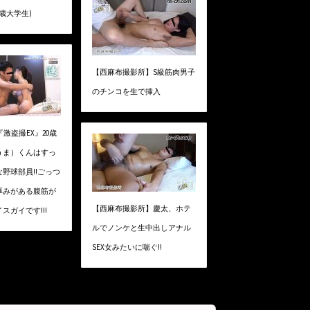
18歳大学生)
【西麻布撮影所】S級筋肉男子
のチンコを生で挿入
『激盗撮EX』20歳
うま）くんはすっ
野球部員!!ごっつ
厚みがある腹筋が
【西麻布撮影所】慶太、ホテ
スガイです!!!
ルでノンケと生中出しアナル
SEX女みたいに喘ぐ!!