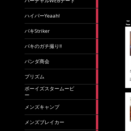
バーチャルWEBデート
article
7
ハイパーYeaah!
articles
こ
5
バキStriker
articles
23
バキのガチ撮り!!
articles
1
パンダ商会
article
27
プリズム
articles
ボーイズスタームービ
4
ー
articles
7
メンズキャンプ
articles
6
メンズブレイカー
articles