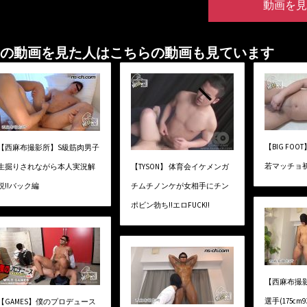
動画を見
の動画を見た人はこちらの動画も見ています
【BIG FOOT
【西麻布撮影所】S級筋肉男子
若マッチョ
生掘りされながら本人実況解
【TYSON】 体育会イケメンガ
説!!バック編
チムチノンケが女相手にチン
ポビン勃ち!!エロFUCK!!
【西麻布撮
選手(175cm9
【GAMES】僕のプロデュース