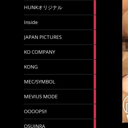
82
HUNKオリジナル
articles
125
Inside
articles
87
JAPAN PICTURES
articles
132
KO COMPANY
articles
54
KONG
articles
78
MEC/SYMBOL
articles
5
MEVIUS MODE
articles
1
OOOOPS!!
article
13
OSUINRA