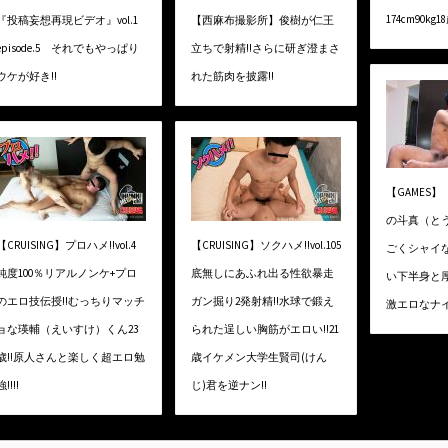
174cm90kg
『投稿妄想再現ビデオ』vol.1
【西麻布撮影所】俊樹が仁王
episode.5 それでもやっぱり
立ちで射精!!さらに研ぎ澄まさ
ウケが好き!!
れた筋肉を披露!!
【GAMES】
の斗真（と
【CRUISING】プロハメ!!vol.4
【CRUISING】ソクハメ!!vol.105
ごくシャイな
純度100％リアルノンケ+プロ
底無しにあふれ出る性欲暴走
い下半身と
のエロ技伝授!!むっちりマッチ
ガン掘り2発射精!!水球で鍛え
激エロなナイ
ョな瑛輔（えいすけ）くん23
られた逞しい胸筋がエロい!!21
歳!!原人さんと楽しく超エロ勉
歳イケメン大学生賢司(けん
強!!!!
じ)君を逆ナン!!