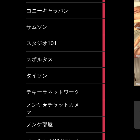
2
コニーキャラバン
articles
43
サムソン
articles
14
スタジオ101
articles
35
スポルタス
articles
40
タイソン
articles
20
テキーラネットワーク
articles
ノンケ★チャットカメ
1
ラ
article
15
ノンケ部屋
articles
1