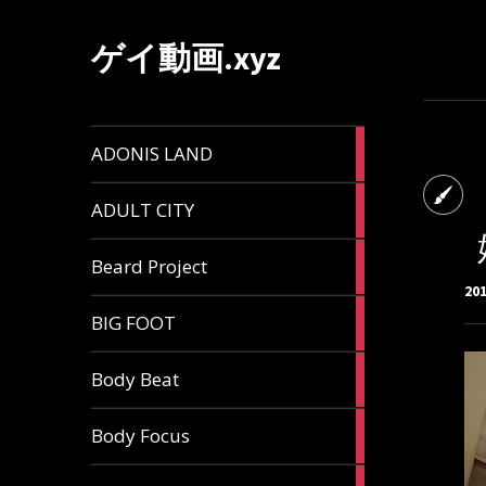
ゲイ動画.xyz
1
ADONIS LAND
article
6
ADULT CITY
articles
196
Beard Project
articles
20
7
BIG FOOT
articles
4
Body Beat
articles
1
Body Focus
article
1