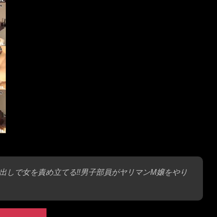
出しで女を責め立てる!!男子部員がヤリマンM嬢をやり