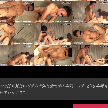
やっぱり見たいガチムチ体育会男子の本気エッチ!!どSな本能丸
捨てセックス!!