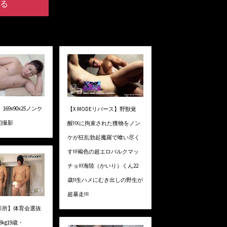
る
】169x90x25ノンケ
【X MODEリバース】野獣覚
初撮影
醒!!Xに拘束された獲物をノン
ケが狂乱勃起魔羅で喰い尽く
す!!!褐色の超エロバルクマッ
チョ!!!海陸（かいり）くん22
歳!!生ハメにむき出しの野生が
超暴走!!!
影所】体育会選抜
3kg19歳・