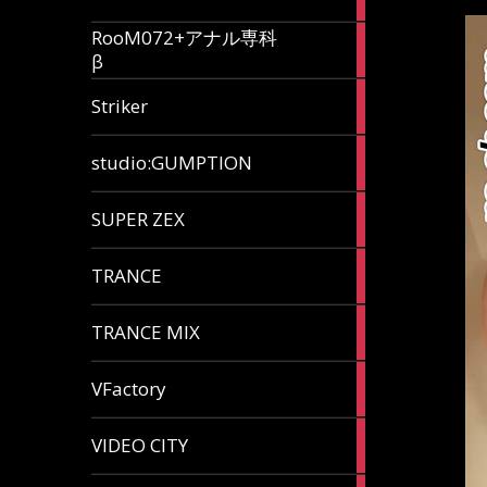
articles
RooM072+アナル専科
6
β
articles
12
Striker
articles
60
studio:GUMPTION
articles
3
SUPER ZEX
articles
105
TRANCE
articles
37
TRANCE MIX
articles
116
VFactory
articles
8
VIDEO CITY
articles