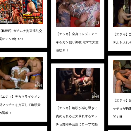
【BUMP】ガチムチ拘束淫乱交
【エジキ】全身イレズミアニ
【エジキ】
尾のチンポ狂い!!
キをガン掘り調教!電マで大量
テルを入れら
潮吹き!!!
【エジキ】デカマライケメン
【エジキ】
髭マッチョを拘束して亀頭責
【エジキ】亀頭が感じ過ぎて
ッチョが拘
め調教!!!
責められると大暴れするマッ
哭く!!!
チョ野郎を台座にロープで動