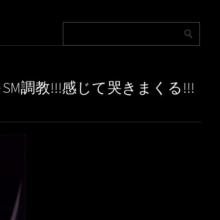
調教!!!感じて哭きまくる!!!