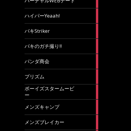
バーチャルWEBデート
article
7
ハイパーYeaah!
articles
5
バキStriker
articles
23
バキのガチ撮り!!
articles
1
パンダ商会
article
27
プリズム
articles
ボーイズスタームービ
4
ー
articles
7
メンズキャンプ
articles
6
メンズブレイカー
articles