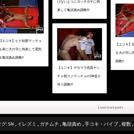
けないようにガッチガチに拘
束して亀頭責め調教!!!
【エジキ】ヒゲ短髪マッチョ
【エジキ】
を床に大の字に拘束して電気
を大の字に
＆亀頭責め調教!!
調教!!
【エジキ】デカマラ色黒ヤン
チャ髭スジマッチョのSM逆さ
吊り調教!!!
Load more posts
タグ:
SM
,
イレズミ
,
ガチムチ
,
亀頭責め
,
手コキ・バイブ
,
複数