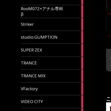
articles
RooM072+アナル専科
6
β
articles
12
Striker
articles
60
studio:GUMPTION
articles
3
SUPER ZEX
articles
105
TRANCE
articles
37
TRANCE MIX
articles
116
VFactory
articles
こ
8
VIDEO CITY
articles