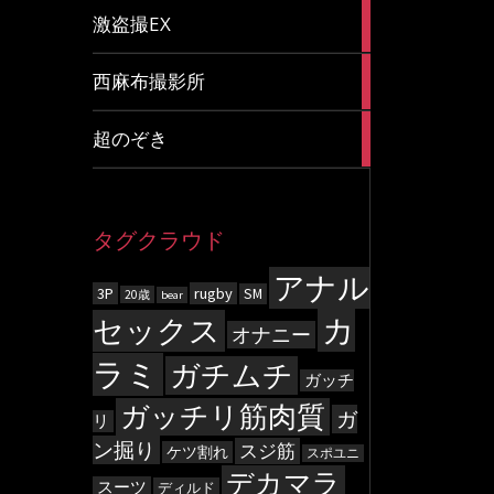
20
激盗撮EX
articles
83
西麻布撮影所
articles
8
超のぞき
articles
タグクラウド
アナル
3P
rugby
SM
20歳
bear
カ
セックス
オナニー
ラミ
ガチムチ
ガッチ
ガッチリ筋肉質
ガ
リ
ン掘り
スジ筋
ケツ割れ
スポユニ
デカマラ
スーツ
ディルド