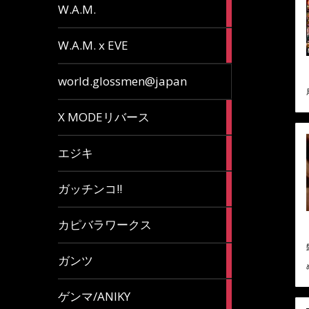
36
W.A.M.
articles
15
W.A.M. x EVE
articles
7
world.glossmen@japan
articles
1
X MODEリバース
article
65
エジキ
articles
10
ガッチンコ!!
articles
2
カピバラワークス
articles
29
ガンツ
articles
16
ゲンマ/ANIKY
articles