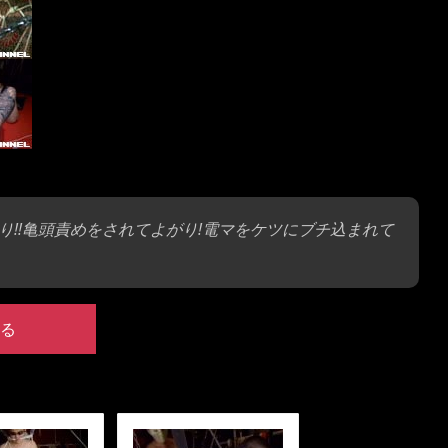
!!亀頭責めをされてよがり!電マをケツにブチ込まれて
る