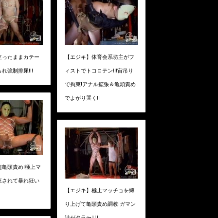
立ったままカテー
【エジキ】体育会系坊主がフ
れ強制排尿!!!
ィストでトコロテン!!!宙吊り
で拘束!アナル拡張＆亀頭責め
でよがり哭く!!
超亀頭責め!極上マ
束されて暴れ狂い
【エジキ】極上マッチョを縛
り上げて亀頭責め調教!ガマン
汁がタラ〜リ!!