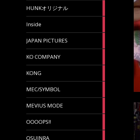
82
HUNKオリジナル
articles
125
Inside
articles
87
JAPAN PICTURES
articles
132
KO COMPANY
articles
54
KONG
articles
78
MEC/SYMBOL
articles
5
MEVIUS MODE
articles
1
OOOOPS!!
article
13
OSUINRA