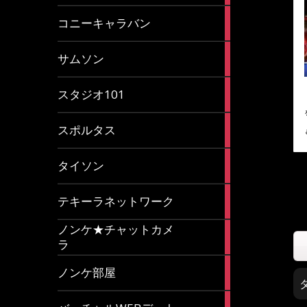
2
コニーキャラバン
articles
43
サムソン
articles
14
スタジオ101
articles
35
スポルタス
articles
40
タイソン
articles
20
テキーラネットワーク
articles
ノンケ★チャットカメ
1
ラ
article
15
ノンケ部屋
articles
1