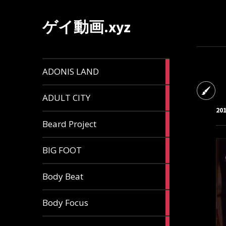
ゲイ動画.xyz
1
ADONIS LAND
article
6
ADULT CITY
articles
20
196
Beard Project
articles
7
BIG FOOT
articles
4
Body Beat
articles
1
Body Focus
article
1