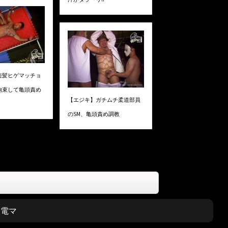
短髪ヒゲマッチョ
拘束して亀頭責め
【エジキ】ガチムチ柔道部員
のSM、亀頭責め調教
,
電マ