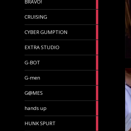
BRAVO!
article
32
CRUISING
articles
7
CYBER GUMPTION
articles
33
EXTRA STUDIO
articles
15
G-BOT
articles
27
G-men
articles
270
G@MES
articles
2
hands up
articles
5
HUNK SPURT
articles