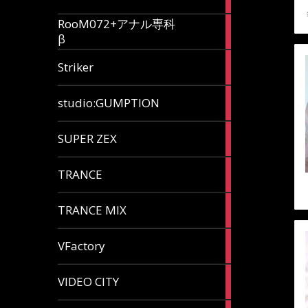
articles
RooM072+アナル専科
6
β
articles
12
Striker
articles
60
studio:GUMPTION
articles
3
SUPER ZEX
articles
105
TRANCE
articles
37
TRANCE MIX
articles
116
VFactory
articles
8
VIDEO CITY
articles