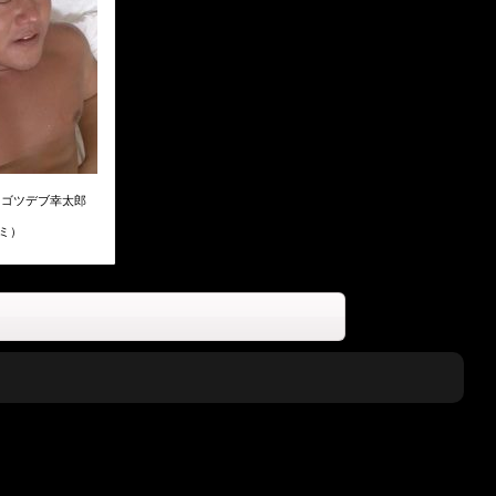
ry】ゴツデブ幸太郎
ラミ）