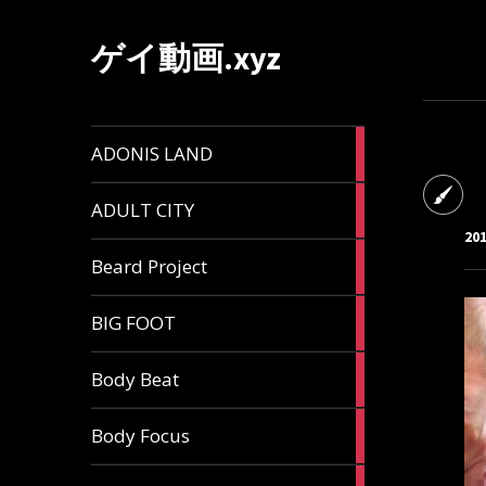
ゲイ動画.xyz
1
ADONIS LAND
article
6
ADULT CITY
articles
20
196
Beard Project
articles
7
BIG FOOT
articles
4
Body Beat
articles
1
Body Focus
article
1