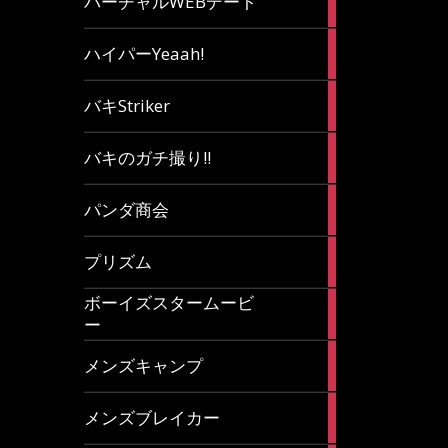
バーチャルWEBデート
article
7
ハイパーYeaah!
articles
5
バキStriker
articles
23
バキのガチ撮り!!
articles
1
パンダ商会
article
27
プリズム
articles
ボーイズスタームービ
4
ー
articles
7
メンズキャンプ
articles
6
メンズブレイカー
articles