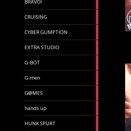
BRAVO!
article
32
CRUISING
articles
7
CYBER GUMPTION
articles
33
EXTRA STUDIO
articles
15
G-BOT
articles
27
G-men
articles
270
G@MES
articles
2
hands up
articles
5
HUNK SPURT
articles