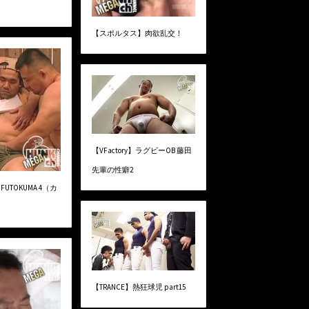
【スポルタス】肉欲乱交！
【VFactory】ラグビーOB 藤田
先輩の性癖2
】FUTOKUMA 4（カ
【TRANCE】熱狂球児 part15