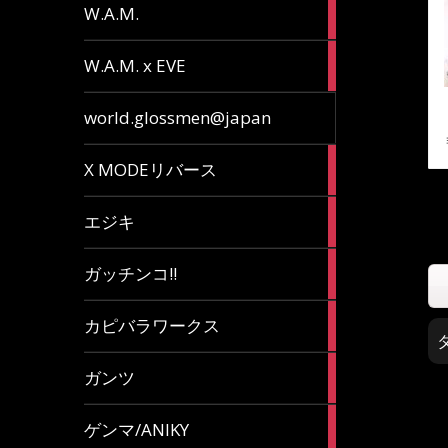
36
W.A.M.
articles
15
W.A.M. x EVE
articles
7
world.glossmen@japan
articles
1
X MODEリバース
article
65
エジキ
articles
10
ガッチンコ!!
articles
2
カピバラワークス
articles
29
ガンツ
articles
16
ゲンマ/ANIKY
articles