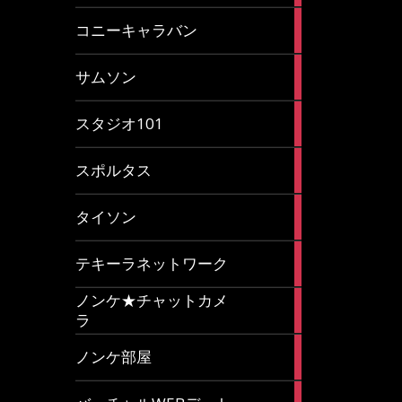
2
コニーキャラバン
articles
43
サムソン
articles
14
スタジオ101
articles
35
スポルタス
articles
40
タイソン
articles
20
テキーラネットワーク
articles
ノンケ★チャットカメ
1
ラ
article
15
ノンケ部屋
articles
1