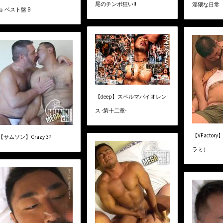
尾のチンポ狂い!!
淫猥な日常
ョ ベスト盤 B
【deep】スペルマバイオレン
ス -第十二章-
【VFactory
【サムソン】Crazy 3P
ラミ）