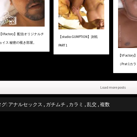
【Vfactory】配信オリジナルチ
【studio:GUMPTION】決戦
ョイス 秘密の覗き部屋。
PART 1
【VFacto
（Prat 1カ
Load more posts
タグ:
アナルセックス
,
ガチムチ
,
カラミ
,
乱交
,
複数