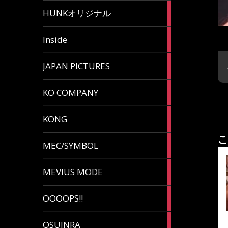
82
HUNKオリジナル
articles
125
Inside
articles
87
JAPAN PICTURES
articles
132
KO COMPANY
articles
54
KONG
articles
こ
78
MEC/SYMBOL
articles
5
MEVIUS MODE
articles
1
OOOOPS!!
article
13
OSUINRA