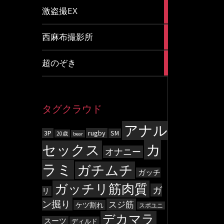
20
激盗撮EX
articles
83
西麻布撮影所
articles
8
超のぞき
articles
タグクラウド
アナル
3P
rugby
SM
20歳
bear
カ
セックス
オナニー
ラミ
ガチムチ
ガッチ
ガッチリ筋肉質
ガ
リ
ン掘り
スジ筋
ケツ割れ
スポユニ
デカマラ
スーツ
ディルド