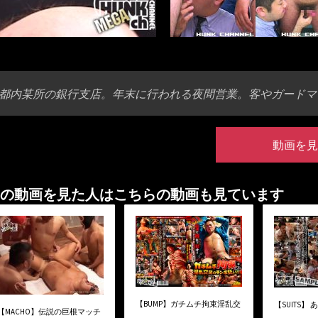
都内某所の銀行支店。年末に行われる夜間営業。客やガードマ
動画を見
の動画を見た人はこちらの動画も見ています
【BUMP】ガチムチ拘束淫乱交
【SUITS】
【MACHO】伝説の巨根マッチ