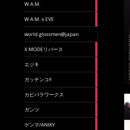
36
W.A.M.
articles
15
W.A.M. x EVE
articles
7
world.glossmen@japan
articles
1
X MODEリバース
article
65
エジキ
articles
10
ガッチンコ!!
articles
2
カピバラワークス
articles
29
ガンツ
articles
16
ゲンマ/ANIKY
articles