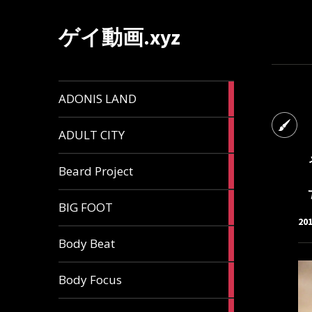
ゲイ動画.xyz
1
ADONIS LAND
article
6
ADULT CITY
articles
196
Beard Project
articles
7
BIG FOOT
articles
20
4
Body Beat
articles
1
Body Focus
article
1