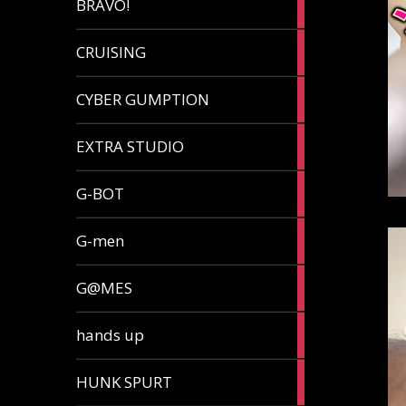
BRAVO!
article
32
CRUISING
articles
7
CYBER GUMPTION
articles
33
EXTRA STUDIO
articles
15
G-BOT
articles
27
G-men
articles
270
G@MES
articles
2
hands up
articles
5
HUNK SPURT
articles