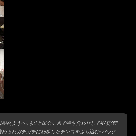
平(ようへい)君と出会い系で待ち合わせしてAV交渉!!
責められガチガチに勃起したチンコをぶち込む!!バック、