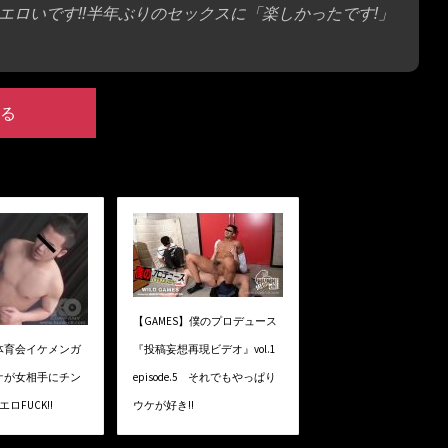
ロいです!!半年ぶりのセックスに「楽しかったです!」
る
【GAMES】僕のプロデュース
】 体育会イケメンガ
『投稿妄想再現ビデオ』vol.1
ケが女相手にチン
episode.5 それでもやっぱり
ロFUCK!!
ウケが好き!!