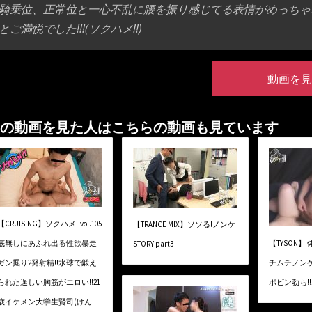
騎乗位、正常位と一心不乱に腰を振り感じてる表情がめっちゃエ
とご満悦でした!!!(ソクハメ!!)
動画を見
の動画を見た人はこちらの動画も見ています
【CRUISING】ソクハメ!!vol.105
【TRANCE MIX】ソソる!ノンケ
底無しにあふれ出る性欲暴走
【TYSON
STORY part3
ガン掘り2発射精!!水球で鍛え
チムチノン
られた逞しい胸筋がエロい!!21
ポビン勃ち!!エ
歳イケメン大学生賢司(けん