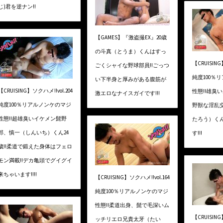
じ)君を逆ナン!!
【GAMES】『激盗撮EX』20歳
の斗真（とうま）くんはすっ
【CRUISING
ごくシャイな野球部員!!ごっつ
純度100％
い下半身と厚みがある腹筋が
【CRUISING】ソクハメ!!vol.204
性態!!雄臭
激エロなナイスガイです!!!
純度100％リアルノンケのマジ
野獣な淫乱交
性態!!超雄臭いイケメン髭野
たろう）くん
郎、慎一（しんいち）くん24
す!!!
歳!!柔道で鍛えた身体はフェロ
モン満載!!デカ亀頭でグイグイ
来ちゃいます!!!!
【CRUISING】ソクハメ!!vol.164
純度100％リアルノンケのマジ
性態!!柔道出身、髭で毛深いム
【CRUISING
ッチリエロ兄貴太牙（たい