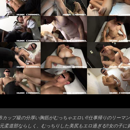
Bカップ級の分厚い胸筋がむっちゃエロい!!仕事帰りのリーマン陽
元柔道部ならしく、むっちりした美尻もエロ過ぎる!!女の子に