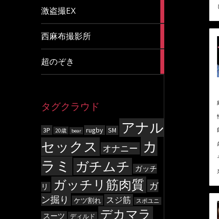
20
激盗撮EX
articles
83
西麻布撮影所
articles
8
超のぞき
articles
タグクラウド
アナル
3P
rugby
SM
20歳
bear
カ
セックス
オナニー
ラミ
ガチムチ
ガッチ
ガッチリ筋肉質
ガ
リ
ン掘り
スジ筋
ケツ割れ
スポユニ
デカマラ
スーツ
ディルド