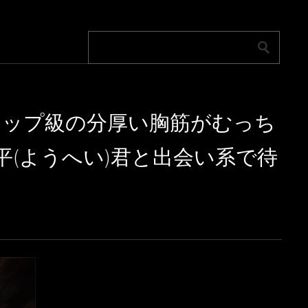
109 Bカップ級の分厚い胸筋がむっち
平(ようへい)君と出会い系で待