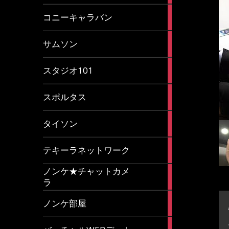
2
コニーキャラバン
articles
43
サムソン
articles
14
スタジオ101
articles
35
スポルタス
articles
40
タイソン
articles
20
テキーラネットワーク
articles
ノンケ★チャットカメ
1
ラ
article
15
ノンケ部屋
articles
1