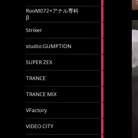
articles
RooM072+アナル専科
6
β
articles
12
Striker
articles
60
studio:GUMPTION
articles
3
SUPER ZEX
articles
105
TRANCE
articles
37
TRANCE MIX
articles
116
VFactory
articles
8
VIDEO CITY
articles