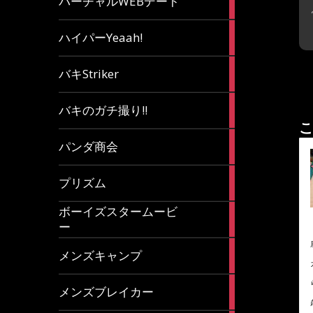
バーチャルWEBデート
article
7
ハイパーYeaah!
articles
5
バキStriker
articles
23
バキのガチ撮り!!
articles
こ
1
パンダ商会
article
27
プリズム
articles
ボーイズスタームービ
4
ー
articles
7
メンズキャンプ
articles
6
メンズブレイカー
articles