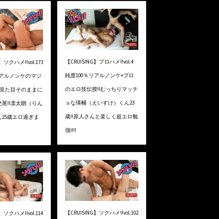
【CRUISING】プロハメ!!vol.4
】ソクハメ!!vol.173
純度100％リアルノンケ+プロ
リアルノンケのマジ
のエロ技伝授!!むっちりマッチ
い見た目そのままに
ョな瑛輔（えいすけ）くん23
尾!!凛太朗（りん
歳!!原人さんと楽しく超エロ勉
25歳エロ過ぎま
強!!!!
【CRUISING】ソクハメ!!vol.102
】ソクハメ!!vol.114