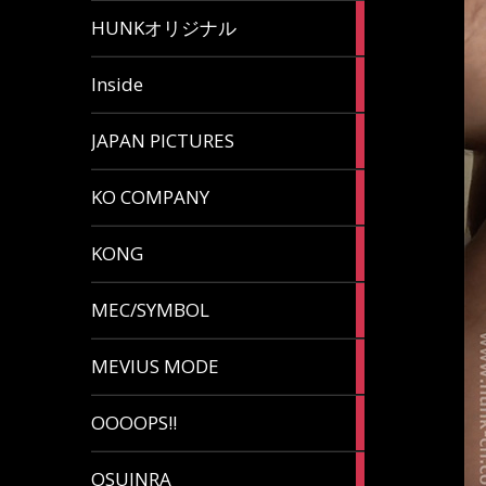
82
HUNKオリジナル
articles
125
Inside
articles
87
JAPAN PICTURES
articles
132
KO COMPANY
articles
54
KONG
articles
78
MEC/SYMBOL
articles
5
MEVIUS MODE
articles
1
OOOOPS!!
article
13
OSUINRA