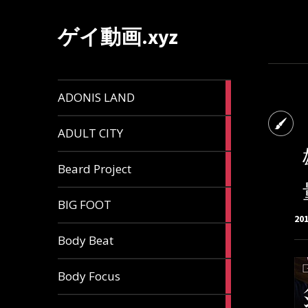
ゲイ動画.xyz
1
ADONIS LAND
article
6
ADULT CITY
articles
196
Beard Project
articles
7
BIG FOOT
articles
20
4
Body Beat
articles
1
Body Focus
article
1