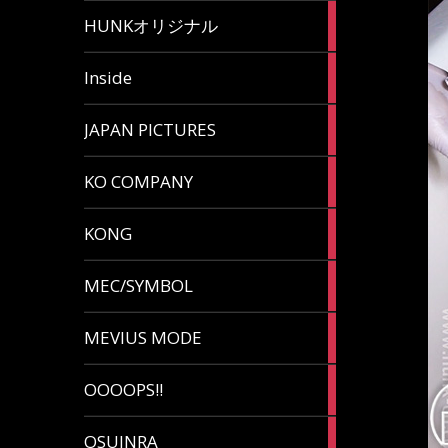
82
HUNKオリジナル
articles
125
Inside
articles
87
JAPAN PICTURES
articles
132
KO COMPANY
articles
54
KONG
articles
78
MEC/SYMBOL
articles
5
MEVIUS MODE
articles
1
OOOOPS!!
article
13
OSUINRA