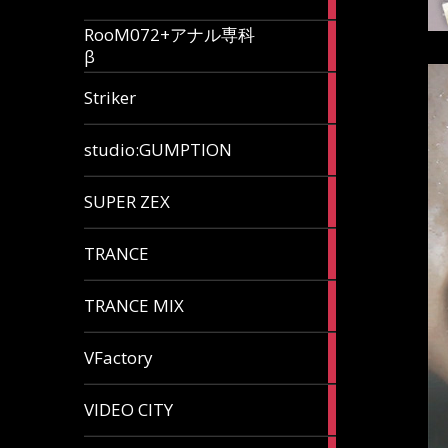
articles
RooM072+アナル専科
6
β
articles
12
Striker
articles
60
studio:GUMPTION
articles
3
SUPER ZEX
articles
105
TRANCE
articles
37
TRANCE MIX
articles
116
VFactory
articles
8
VIDEO CITY
articles