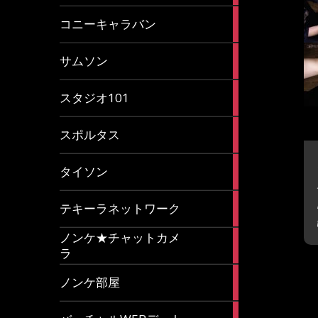
2
コニーキャラバン
articles
43
サムソン
articles
14
スタジオ101
articles
35
スポルタス
articles
40
タイソン
articles
20
テキーラネットワーク
articles
ノンケ★チャットカメ
1
ラ
article
15
ノンケ部屋
articles
1