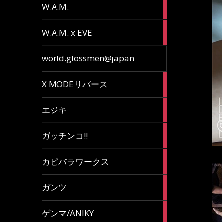
36
W.A.M.
articles
15
W.A.M. x EVE
articles
7
world.glossmen@japan
articles
1
X MODEリバース
article
65
エジキ
articles
10
ガッチンコ!!
articles
2
カピバラワークス
articles
29
ガンツ
articles
16
ゲンマ/ANIKY
articles