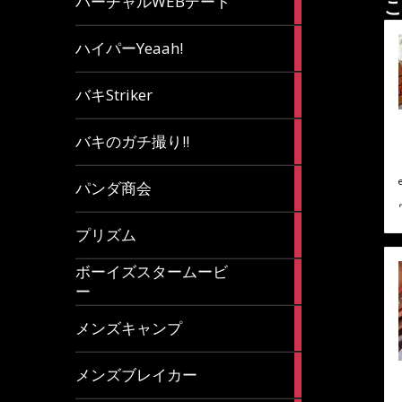
バーチャルWEBデート
こ
article
7
ハイパーYeaah!
articles
5
バキStriker
articles
23
バキのガチ撮り!!
articles
1
パンダ商会
article
27
プリズム
articles
ボーイズスタームービ
4
ー
articles
7
メンズキャンプ
articles
6
メンズブレイカー
articles