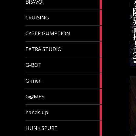
BRAVO!
article
32
CRUISING
articles
7
CYBER GUMPTION
articles
33
EXTRA STUDIO
articles
15
G-BOT
articles
27
G-men
articles
270
G@MES
articles
2
hands up
articles
5
HUNK SPURT
articles