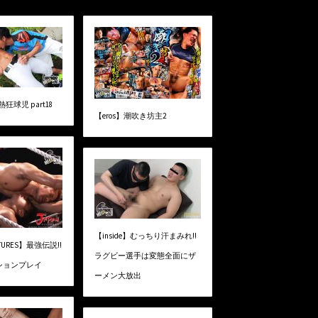
熱狂球児 part18
【eros】潮吹き坊主2
【inside】むっちり汗まみれ!!
CTURES】最強伝説!!
ラグビー選手は変態全面にザ
ションプレイ
ーメン大放出