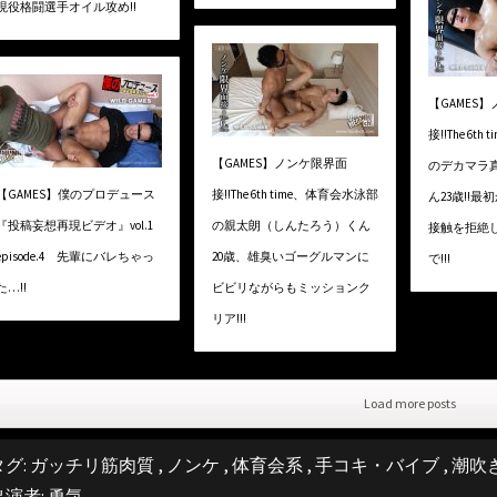
現役格闘選手オイル攻め!!
【GAMES
接!!The 6t
【GAMES】ノンケ限界面
のデカマラ
【GAMES】僕のプロデュース
接!!The 6th time、体育会水泳部
ん23歳!!
『投稿妄想再現ビデオ』vol.1
の親太朗（しんたろう）くん
接触を拒絶
episode.4 先輩にバレちゃっ
20歳、雄臭いゴーグルマンに
で!!!
た…!!
ビビリながらもミッションク
リア!!!
Load more posts
タグ:
ガッチリ筋肉質
,
ノンケ
,
体育会系
,
手コキ・バイブ
,
潮吹
出演者:
勇気