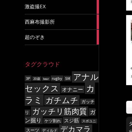
20
激盗撮EX
articles
83
西麻布撮影所
articles
8
超のぞき
articles
タグクラウド
アナル
3P
rugby
SM
20歳
bear
カ
セックス
オナニー
ラミ
ガチムチ
ガッチ
ガッチリ筋肉質
ガ
リ
ン掘り
スジ筋
ケツ割れ
スポユニ
デカマラ
スーツ
ディルド