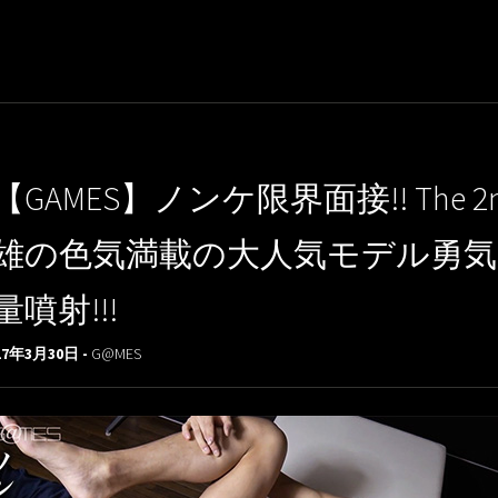
【GAMES】ノンケ限界面接!! The
雄の色気満載の大人気モデル勇気
量噴射!!!
17年3月30日 -
G@MES