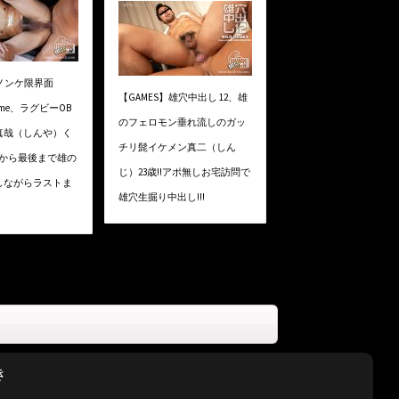
】ノンケ限界面
【GAMES】雄穴中出し 12、雄
h time、ラグビーOB
のフェロモン垂れ流しのガッ
真哉（しんや）く
チリ髭イケメン真二（しん
最初から最後まで雄の
じ）23歳!!アポ無しお宅訪問で
しながらラストま
雄穴生掘り中出し!!!
き