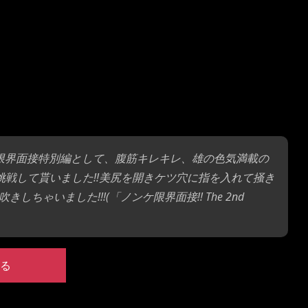
!!限界面接特別編として、腹筋キレキレ、雄の色気満載の
挑戦して貰いました!!美尻を開きケツ穴に指を入れて掻き
いました!!!(「ノンケ限界面接!! The 2nd
る