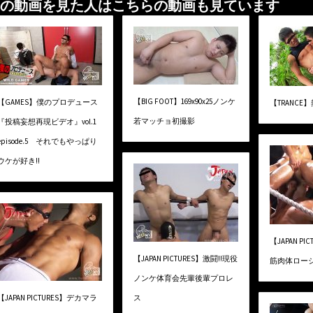
の動画を見た人はこちらの動画も見ています
【BIG FOOT】169x90x25ノンケ
【GAMES】僕のプロデュース
【TRANCE】
若マッチョ初撮影
『投稿妄想再現ビデオ』vol.1
episode.5 それでもやっぱり
ウケが好き!!
【JAPAN PI
【JAPAN PICTURES】激闘!!現役
筋肉体ロー
ノンケ体育会先輩後輩プロレ
【JAPAN PICTURES】デカマラ
ス