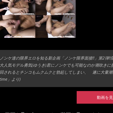
ノンケ達の限界エロを知る新企画「ノンケ限界面接!!」第2弾
大人気モデル勇気(ゆうき)君にノンケでも可能なのか潮吹きに
回されるとチンコもムクムクと勃起してしまい、 遂に大量潮吹きしちゃ
time」より)
動画を見