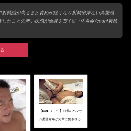
!!射精感が高まると責めが緩くなり射精出来ない高揚感
たことの無い快感が全身を貫く!!!（体育会Yeaah!爽秋
る
【DANJI VIDEO】白帯のハンサ
ム柔道青年が先輩に犯される