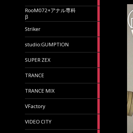
articles
RooM072+アナル専科
6
β
articles
12
Striker
articles
60
studio:GUMPTION
articles
3
SUPER ZEX
articles
105
TRANCE
articles
37
TRANCE MIX
articles
116
VFactory
articles
8
VIDEO CITY
articles