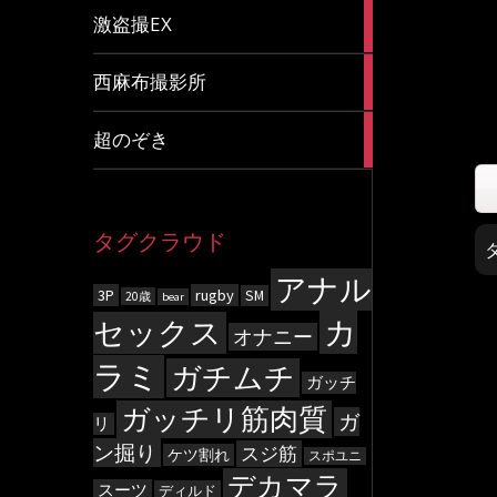
20
激盗撮EX
articles
83
西麻布撮影所
articles
8
超のぞき
articles
タグクラウド
アナル
3P
rugby
SM
20歳
bear
カ
セックス
オナニー
ラミ
ガチムチ
ガッチ
ガッチリ筋肉質
ガ
リ
ン掘り
スジ筋
ケツ割れ
スポユニ
デカマラ
スーツ
ディルド