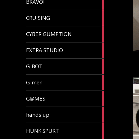
BRAVO!
article
32
CRUISING
articles
7
CYBER GUMPTION
articles
33
EXTRA STUDIO
articles
15
G-BOT
articles
27
G-men
articles
270
G@MES
articles
2
hands up
articles
5
HUNK SPURT
articles