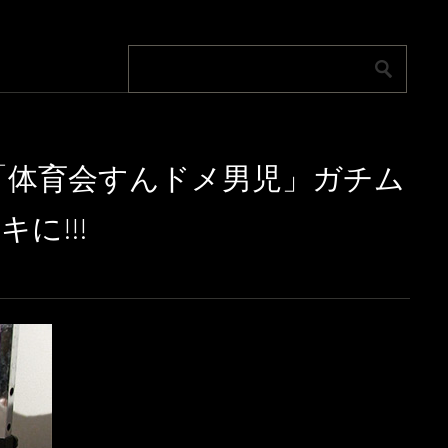
号、「体育会すんドメ男児」ガチム
に!!!