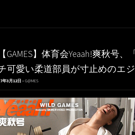
【GAMES】体育会Yeaah!爽秋
チ可愛い柔道部員が寸止めのエジキ
17年3月12日 -
G@MES