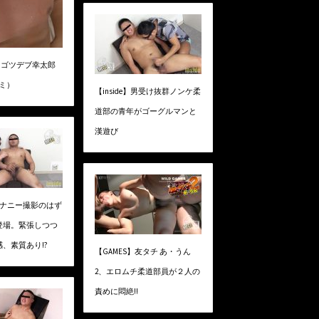
ry】ゴツデブ幸太郎
ラミ）
【inside】男受け抜群ノンケ柔
道部の青年がゴーグルマンと
漢遊び
】オナニー撮影のはず
登場。緊張しつつ
、素質あり!?
【GAMES】友タチ あ・うん
2、エロムチ柔道部員が２人の
責めに悶絶!!