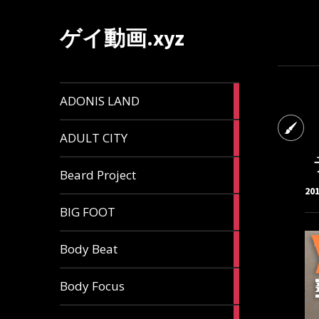
ゲイ動画.xyz
1
ADONIS LAND
article
6
ADULT CITY
articles
196
Beard Project
articles
20
7
BIG FOOT
articles
4
Body Beat
articles
1
Body Focus
article
1