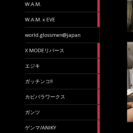
36
W.A.M.
articles
15
W.A.M. x EVE
articles
7
world.glossmen@japan
articles
1
X MODEリバース
article
65
エジキ
articles
10
ガッチンコ!!
articles
2
カピバラワークス
articles
29
ガンツ
articles
16
ゲンマ/ANIKY
articles