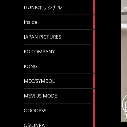
82
HUNKオリジナル
articles
125
Inside
articles
87
JAPAN PICTURES
articles
132
KO COMPANY
articles
54
KONG
articles
78
MEC/SYMBOL
articles
5
MEVIUS MODE
articles
1
OOOOPS!!
article
13
OSUINRA