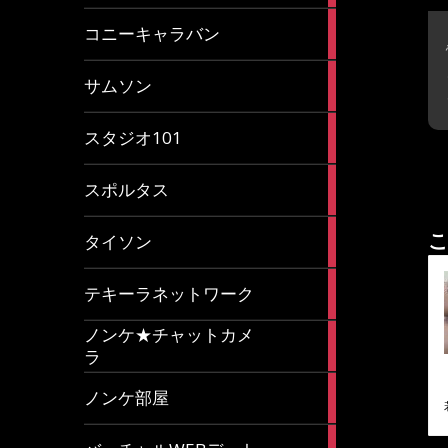
2
コニーキャラバン
articles
43
サムソン
articles
14
スタジオ101
articles
35
スポルタス
articles
40
こ
タイソン
articles
20
テキーラネットワーク
articles
ノンケ★チャットカメ
1
ラ
article
15
ノンケ部屋
articles
1