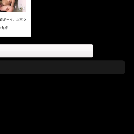
】柔道ボーイ、上京つ
パ丸裸