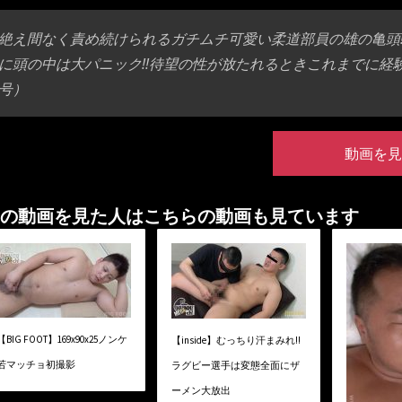
絶え間なく責め続けられるガチムチ可愛い柔道部員の雄の亀頭
に頭の中は大パニック!!待望の性が放たれるときこれまでに経験し
号）
動画を見
の動画を見た人はこちらの動画も見ています
【BIG FOOT】169x90x25ノンケ
【inside】むっちり汗まみれ!!
若マッチョ初撮影
ラグビー選手は変態全面にザ
ーメン大放出