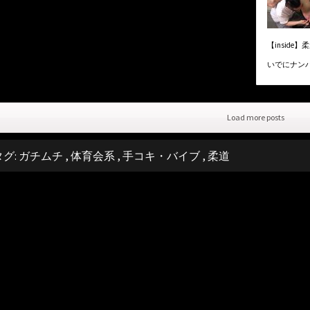
【inside
いでにナン
Load more posts
タグ:
ガチムチ
,
体育会系
,
手コキ・バイブ
,
柔道