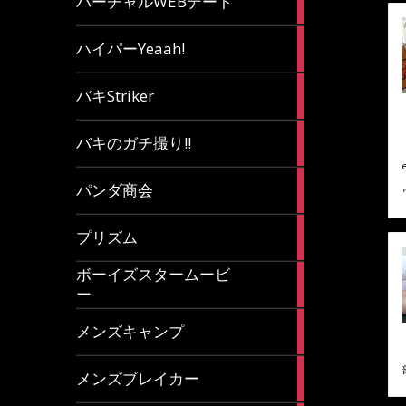
バーチャルWEBデート
article
7
ハイパーYeaah!
articles
5
バキStriker
articles
23
バキのガチ撮り!!
articles
1
パンダ商会
article
27
プリズム
articles
ボーイズスタームービ
4
ー
articles
7
メンズキャンプ
articles
6
メンズブレイカー
articles