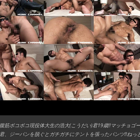
腹筋ボコボコ現役体大生の浩大(こうだい)君19歳!!マッチョ
君、ジーパンを脱ぐとガチガチにテントを張ったパンツ!!ねっ