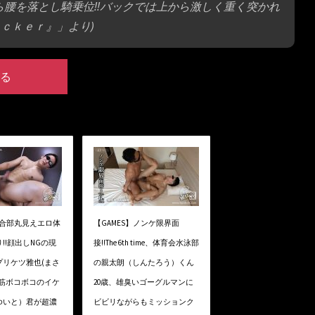
ら腰を落とし騎乗位!!バックでは上から激しく重く突かれ
ｕｃｋｅｒ』」より)
る
結合部丸見えエロ体
【GAMES】ノンケ限界面
!!顔出しNGの現
接!!The 6th time、体育会水泳部
プリケツ雅也(まさ
の親太朗（しんたろう）くん
腹筋ボコボコのイケ
20歳、雄臭いゴーグルマンに
ゆいと）君が超濃
ビビリながらもミッションク