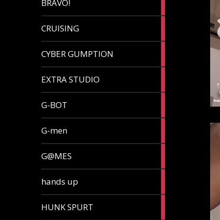
BRAVO!
article
32
CRUISING
articles
7
CYBER GUMPTION
articles
33
EXTRA STUDIO
articles
15
G-BOT
articles
27
G-men
articles
270
G@MES
articles
2
hands up
articles
5
HUNK SPURT
articles