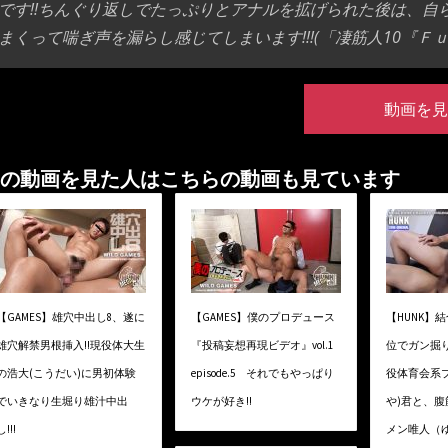
です!!ちんぐり返しでたっぷりとアナルを拡げられた後は、自
まくって喘ぎ声を漏らし感じてしまいます!!!(「凄筋人10『Ｆ
動画を見
の動画を見た人はこちらの動画も見ています
【GAMES】雄穴中出し8、遂に
【GAMES】僕のプロデュース
【HUNK】
雄穴解禁男根挿入!!現役体大生
『投稿妄想再現ビデオ』vol.1
位でガン掘り
の浩大(こうだい)に男初体験
episode.5 それでもやっぱり
役体育会系
でいきなり生堀り雄汁中出
ウケが好き!!
や)君と、
し!!!
メン唯人（