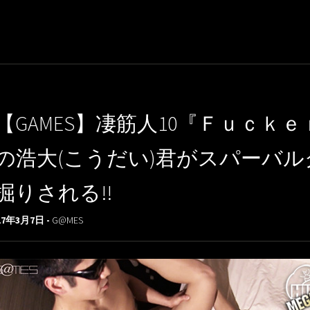
【GAMES】凄筋人10『Ｆｕｃ
の浩大(こうだい)君がスパーバ
掘りされる!!
17年3月7日 -
G@MES