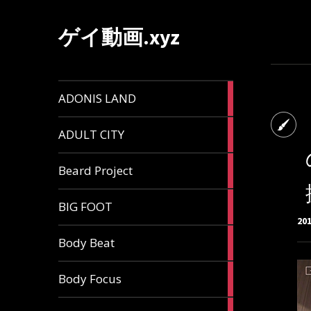
ゲイ動画.xyz
1
ADONIS LAND
article
6
ADULT CITY
articles
196
Beard Project
articles
7
BIG FOOT
articles
20
4
Body Beat
articles
1
Body Focus
article
1