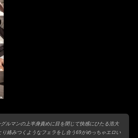
ゴーグルマンの上半身責めに目を閉じて快感にひたる浩大
とり絡みつくようなフェラをし合う69がめっちゃエロい