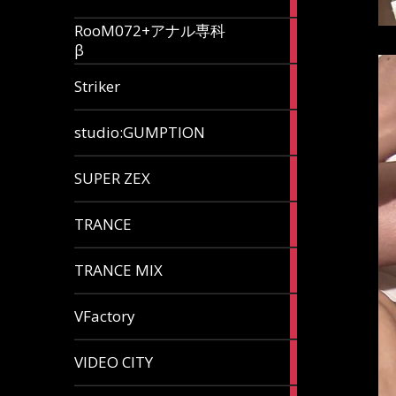
articles
RooM072+アナル専科
6
β
articles
12
Striker
articles
60
studio:GUMPTION
articles
3
SUPER ZEX
articles
105
TRANCE
articles
37
TRANCE MIX
articles
116
VFactory
articles
8
VIDEO CITY
articles