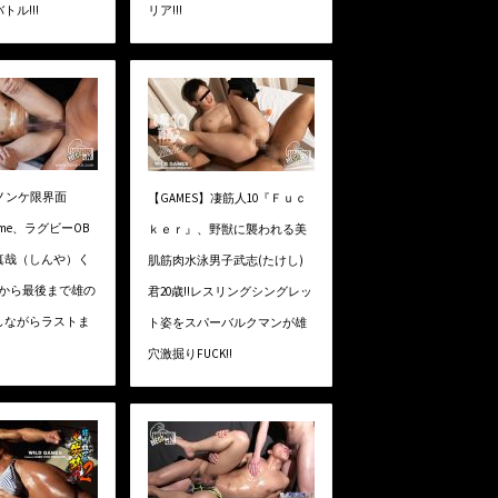
ル!!!
リア!!!
】ノンケ限界面
【GAMES】凄筋人10『Ｆｕｃ
h time、ラグビーOB
ｋｅｒ』、野獣に襲われる美
真哉（しんや）く
肌筋肉水泳男子武志(たけし)
最初から最後まで雄の
君20歳!!レスリングシングレッ
しながらラストま
ト姿をスパーバルクマンが雄
穴激掘りFUCK!!