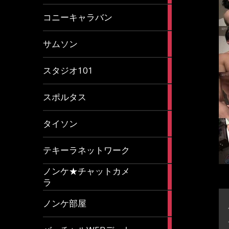
2
コニーキャラバン
articles
43
サムソン
articles
14
スタジオ101
articles
35
スポルタス
articles
40
タイソン
articles
20
テキーラネットワーク
articles
ノンケ★チャットカメ
1
ラ
article
15
ノンケ部屋
articles
1