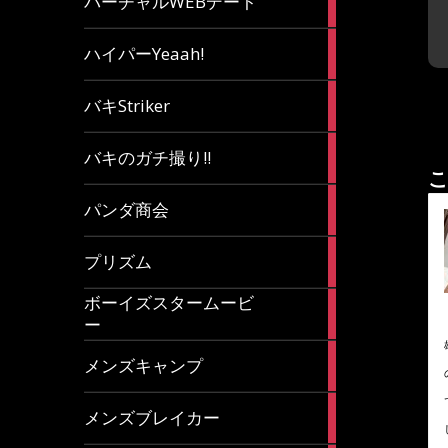
バーチャルWEBデート
article
7
ハイパーYeaah!
articles
5
バキStriker
articles
23
バキのガチ撮り!!
articles
こ
1
パンダ商会
article
27
プリズム
articles
ボーイズスタームービ
4
ー
articles
7
メンズキャンプ
articles
6
メンズブレイカー
articles