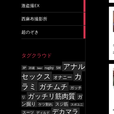
20
激盗撮EX
articles
83
西麻布撮影所
articles
8
超のぞき
articles
タグクラウド
アナル
3P
rugby
SM
20歳
bear
カ
セックス
オナニー
ラミ
ガチムチ
ガッチ
ガッチリ筋肉質
ガ
リ
ン掘り
スジ筋
ケツ割れ
スポユニ
デカマラ
スーツ
ディルド