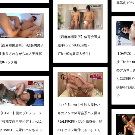
厚筋肉ガチバト
【西麻布撮影所】体育会選抜
【西麻布撮影所】S級筋肉男子
選手(175cm93kg19歳・
【GAMES
生掘りされながら本人実況解
174cm90kg18歳大学生)
接!!The 6t
説!!バック編
のデカマラ
ん23歳!!
接触を拒絶
で!!!
【バキStriker】性欲大魔神バ
【GAMES】僕のプロデュース
キのノンケ体育会系ハメ撮り
『投稿妄想再現ビデオ』vol.1
REAL FUCK!!!バスケ高身長、髭
episode.4 先輩にバレちゃっ
のイケメン瑠偉（るい）くん