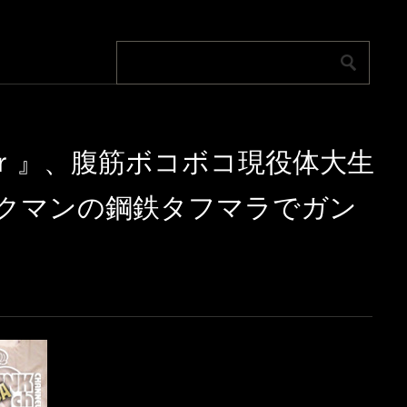
ｋｅｒ』、腹筋ボコボコ現役体大生
ルクマンの鋼鉄タフマラでガン