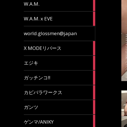
36
W.A.M.
articles
15
W.A.M. x EVE
articles
7
world.glossmen@japan
articles
1
X MODEリバース
article
65
エジキ
articles
10
ガッチンコ!!
articles
2
カピバラワークス
articles
29
ガンツ
articles
16
ゲンマ/ANIKY
articles