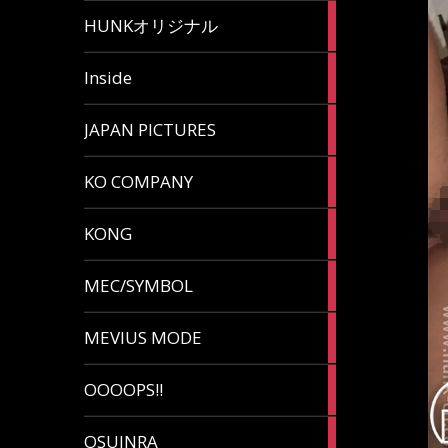
82
HUNKオリジナル
articles
125
Inside
articles
87
JAPAN PICTURES
articles
132
KO COMPANY
articles
54
KONG
articles
78
MEC/SYMBOL
articles
5
MEVIUS MODE
articles
1
OOOOPS!!
article
13
OSUINRA