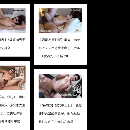
影所】S級筋肉男子
【西麻布撮影所】慶太、ホテ
生で挿入
ルでノンケと生中出しアナル
SEX女みたいに喘ぐ!!
】雄穴中出し8、遂に
挿入!!現役体大生
【GAMES】雄穴中出し7、感度
だい)に男初体験
抜群の22歳康晃が、掘られ勃
生堀り雄汁中出
起しながら中出しされる!!!