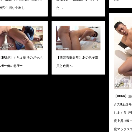
雄穴生掘り中出し!!!
た…!!
【HUNK】ぐちょ掘りのガッポ
【西麻布撮影所】あの男子部
ン!!〜俺の息子〜
員と色街へ!!
【HUNK】
クス!!全身
じまくりで
度上昇!!!
度マックス