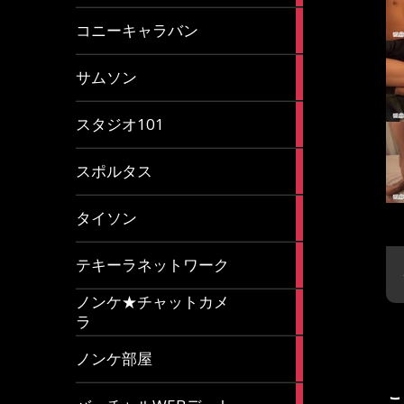
2
コニーキャラバン
articles
43
サムソン
articles
14
スタジオ101
articles
35
スポルタス
articles
40
タイソン
articles
20
テキーラネットワーク
articles
ノンケ★チャットカメ
1
ラ
article
15
ノンケ部屋
articles
1
こ