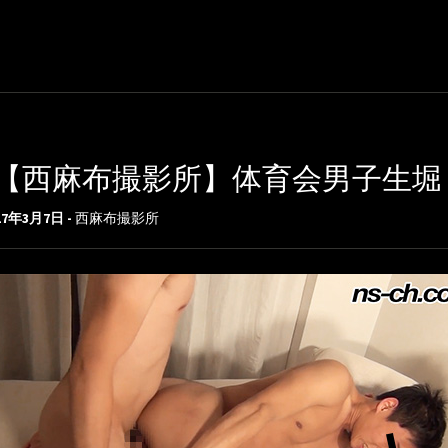
【西麻布撮影所】体育会男子生堀り
17年3月7日 -
西麻布撮影所