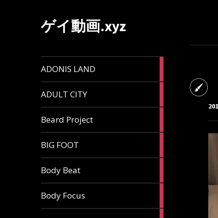
ゲイ動画.xyz
1
ADONIS LAND
article
6
ADULT CITY
articles
20
196
Beard Project
articles
7
BIG FOOT
articles
4
Body Beat
articles
1
Body Focus
article
1