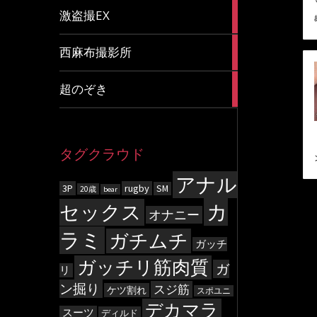
20
激盗撮EX
articles
83
西麻布撮影所
articles
8
超のぞき
articles
タグクラウド
アナル
3P
rugby
SM
20歳
bear
カ
セックス
オナニー
ラミ
ガチムチ
ガッチ
ガッチリ筋肉質
ガ
リ
ン掘り
スジ筋
ケツ割れ
スポユニ
デカマラ
スーツ
ディルド