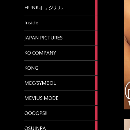
82
HUNKオリジナル
articles
125
Inside
articles
87
JAPAN PICTURES
articles
132
KO COMPANY
articles
54
KONG
articles
78
MEC/SYMBOL
articles
5
MEVIUS MODE
articles
1
OOOOPS!!
article
13
OSUINRA