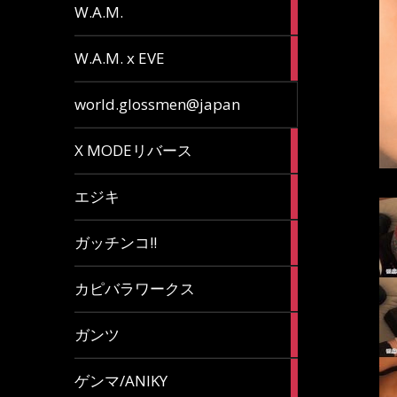
36
W.A.M.
articles
15
W.A.M. x EVE
articles
7
world.glossmen@japan
articles
1
X MODEリバース
article
65
エジキ
articles
10
ガッチンコ!!
articles
2
カピバラワークス
articles
29
ガンツ
articles
16
ゲンマ/ANIKY
articles