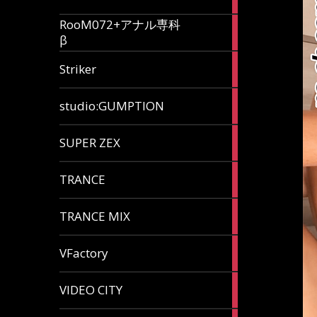
articles
RooM072+アナル専科
6
β
articles
12
Striker
articles
60
studio:GUMPTION
articles
3
SUPER ZEX
articles
105
TRANCE
articles
37
TRANCE MIX
articles
116
VFactory
articles
8
VIDEO CITY
articles