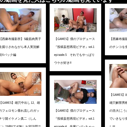
【西麻布撮影所】S級筋肉男子
【GAMES】僕のプロデュース
【西麻布撮
生掘りされながら本人実況解
『投稿妄想再現ビデオ』vol.1
のチンコを
説!!バック編
episode.5 それでもやっぱり
ウケが好き!!
【GAMES
【GAMES】雄穴中出し 12、雄
雄穴解禁男根
のフェロモン垂れ流しのガッ
【GAMES】僕のプロデュース
の浩大(こう
チリ髭イケメン真二（しん
『投稿妄想再現ビデオ』vol.1
でいきなり
じ）23歳!!アポ無しお宅訪問で
episode.4 先輩にバレちゃっ
し!!!