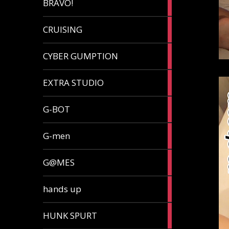
BRAVO!
article
32
CRUISING
articles
7
CYBER GUMPTION
articles
33
EXTRA STUDIO
articles
15
G-BOT
articles
27
G-men
articles
270
G@MES
articles
2
hands up
articles
5
HUNK SPURT
articles