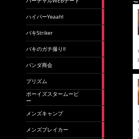
バーチャルWEBデート
article
7
ハイパーYeaah!
articles
5
バキStriker
articles
23
バキのガチ撮り!!
articles
1
パンダ商会
article
27
プリズム
articles
ボーイズスタームービ
4
ー
articles
7
メンズキャンプ
articles
6
メンズブレイカー
articles