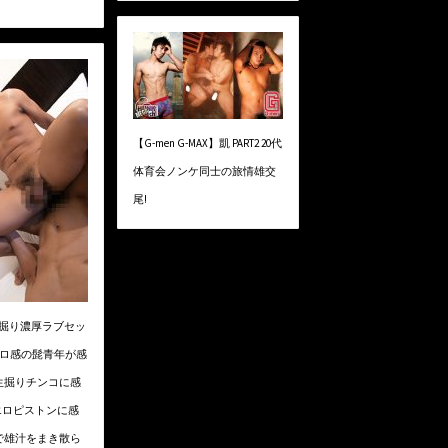
【G-men G-MAX】凱 PART2 20代
体育会ノンケ同士の旅情雄交
尾!
生掘り濃厚ラブセッ
モロ感の髭青年が感
生掘りチンコに感
極エロピストンに感
で雄汁をまき散ら