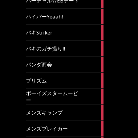
バーチャルWEBデート
article
7
ハイパーYeaah!
articles
5
バキStriker
articles
23
バキのガチ撮り!!
articles
1
パンダ商会
article
27
プリズム
articles
ボーイズスタームービ
4
ー
articles
7
メンズキャンプ
articles
6
メンズブレイカー
articles