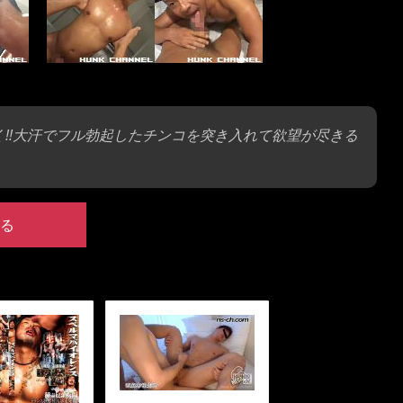
く!!大汗でフル勃起したチンコを突き入れて欲望が尽きる
る