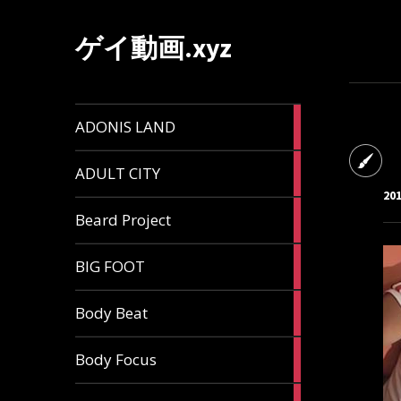
ゲイ動画.xyz
1
ADONIS LAND
article
6
ADULT CITY
articles
20
196
Beard Project
articles
7
BIG FOOT
articles
4
Body Beat
articles
1
Body Focus
article
1