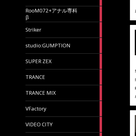
articles
RooM072+アナル専科
6
β
articles
12
Striker
articles
60
studio:GUMPTION
articles
3
SUPER ZEX
articles
105
TRANCE
articles
37
TRANCE MIX
articles
116
VFactory
articles
8
VIDEO CITY
articles