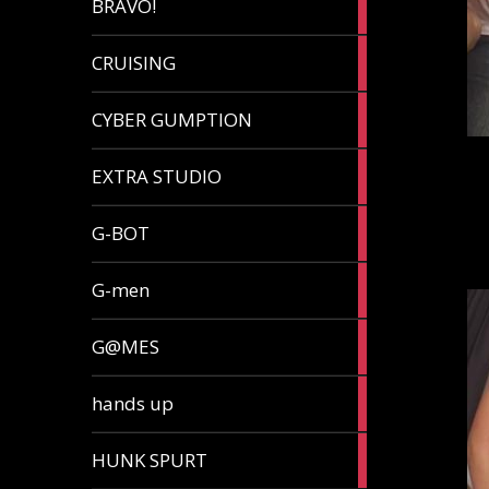
BRAVO!
article
32
CRUISING
articles
7
CYBER GUMPTION
articles
33
EXTRA STUDIO
articles
15
G-BOT
articles
27
G-men
articles
270
G@MES
articles
2
hands up
articles
5
HUNK SPURT
articles