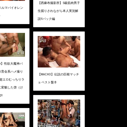
【西麻布撮影所】S級筋肉男子
スペルマバイオレン
生掘りされながら本人実況解
-
説!!バック編
ker】性欲大魔神バ
体育会系ハメ撮り
【MACHO】伝説の巨根マッチ
K!!!超エロむっちりラ
ョ ベスト盤 B
に変貌した啓（け
!!