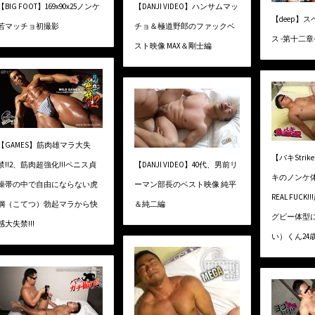
【BIG FOOT】169x90x25ノンケ
【DANJI VIDEO】ハンサムマッ
【deep】
若マッチョ初撮影
チョ＆極道野郎のファックベ
ス -第十二章
スト映像 MAX＆剛士編
【GAMES】筋肉雄マラ大失
【バキStri
禁!!2、筋肉超強化!!!ペニス貞
【DANJI VIDEO】40代、男前リ
キのノンケ
操帯の中で自由にならない虎
ーマン部長のベスト映像 純平
REAL FUC
鋼（こてつ）勃起マラから快
＆純二編
グビー体型
感大失禁!!!
い）くん24歳