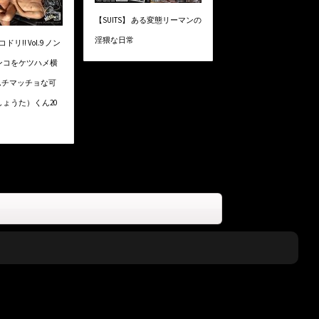
【SUITS】 ある変態リーマンの
淫猥な日常
ドリ!! Vol.9 ノン
ンコをケツハメ横
チムチマッチョな可
ょうた）くん20