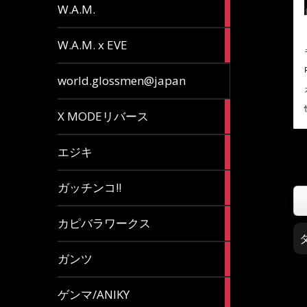
36
W.A.M.
articles
15
W.A.M. x EVE
articles
7
world.glossmen@japan
articles
1
X MODEリバース
article
65
エジキ
articles
10
ガッチンコ!!
articles
2
カピバラワークス
articles
29
ガンツ
articles
16
ゲンマ/ANIKY
articles