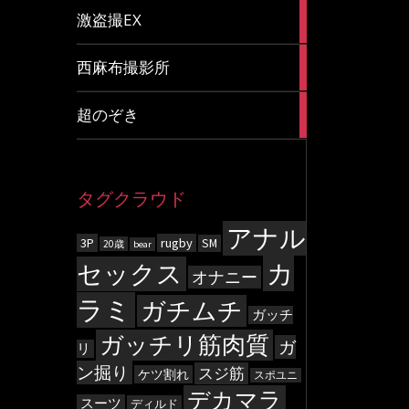
20
激盗撮EX
articles
83
西麻布撮影所
articles
8
超のぞき
articles
タグクラウド
アナル
3P
rugby
SM
20歳
bear
カ
セックス
オナニー
ラミ
ガチムチ
ガッチ
ガッチリ筋肉質
ガ
リ
ン掘り
スジ筋
ケツ割れ
スポユニ
デカマラ
スーツ
ディルド