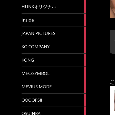
82
HUNKオリジナル
articles
125
Inside
articles
87
JAPAN PICTURES
articles
132
KO COMPANY
articles
54
KONG
articles
78
MEC/SYMBOL
articles
こ
5
MEVIUS MODE
articles
1
OOOOPS!!
article
13
OSUINRA