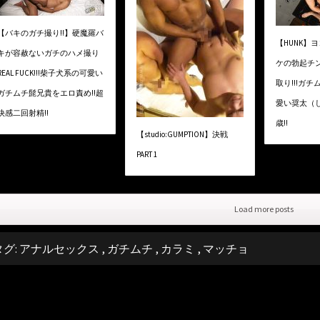
【バキのガチ撮り!!】硬魔羅バ
【HUNK】ヨコ
キが容赦ないガチのハメ撮り
ケの勃起チ
REAL FUCK!!!柴子犬系の可愛い
取り!!!ガ
ガチムチ髭兄貴をエロ責め!!超
愛い奨太（し
快感二回射精!!
歳!!
【studio:GUMPTION】決戦
PART 1
Load more posts
タグ:
アナルセックス
,
ガチムチ
,
カラミ
,
マッチョ