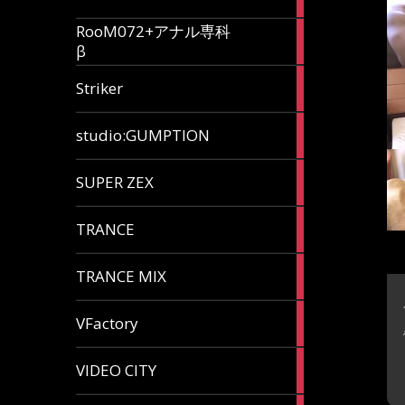
articles
RooM072+アナル専科
6
β
articles
12
Striker
articles
60
studio:GUMPTION
articles
3
SUPER ZEX
articles
105
TRANCE
articles
37
TRANCE MIX
articles
116
VFactory
articles
8
VIDEO CITY
articles