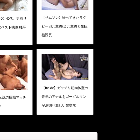
【サムソン】帰ってきたラグ
IDEO】40代、男前リ
ビー部元主将(1) 元主将と生巨
のベスト映像 純平
根課長
【inside】ガッチリ筋肉体型の
青年のアナルをゴーグルマン
】伝説の巨根マッチ
が深掘り激しい雄交尾
B