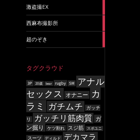
20
激盗撮EX
articles
83
西麻布撮影所
articles
8
超のぞき
articles
タグクラウド
アナル
3P
rugby
SM
20歳
bear
カ
セックス
オナニー
ラミ
ガチムチ
ガッチ
ガッチリ筋肉質
ガ
リ
ン掘り
スジ筋
ケツ割れ
スポユニ
デカマラ
スーツ
ディルド