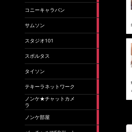
2
コニーキャラバン
articles
43
サムソン
articles
14
スタジオ101
articles
35
スポルタス
articles
40
タイソン
articles
20
テキーラネットワーク
articles
ノンケ★チャットカメ
1
ラ
article
15
ノンケ部屋
articles
1