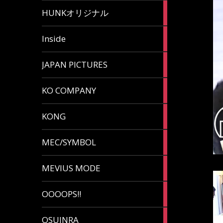
82
HUNKオリジナル
articles
125
Inside
articles
87
JAPAN PICTURES
articles
132
KO COMPANY
articles
54
KONG
articles
78
MEC/SYMBOL
articles
5
MEVIUS MODE
articles
1
OOOOPS!!
article
13
OSUINRA