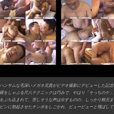
ハンサムな毛深いメガネ兄貴がビデオ撮影にデビューした記念
羅をしゃぶる尺八テクニックは巧みで、やはり「そっちのケ」
をぶち込まれて、苦しそうな声は出すものの、しっかり根元ま
ビンに勃起させたチンポをしごかれ、ビュービューと飛ばして