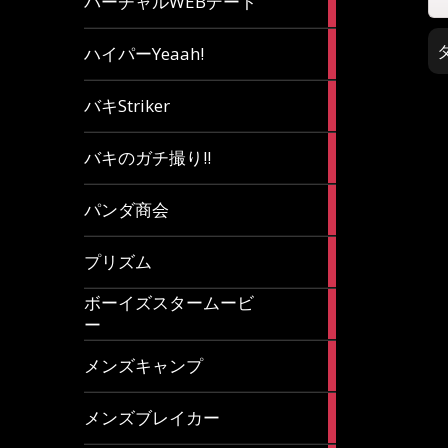
バーチャルWEBデート
article
7
ハイパーYeaah!
articles
5
バキStriker
articles
23
バキのガチ撮り!!
articles
1
パンダ商会
article
27
プリズム
articles
ボーイズスタームービ
4
ー
articles
7
メンズキャンプ
articles
6
メンズブレイカー
articles