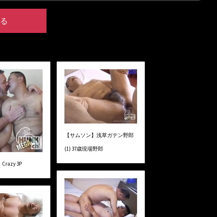
る
【サムソン】浅草ガテン野郎
(1) 37歳現場野郎
azy 3P