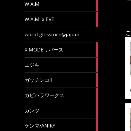
36
W.A.M.
articles
15
W.A.M. x EVE
articles
こ
7
world.glossmen@japan
articles
1
X MODEリバース
article
65
エジキ
articles
10
ガッチンコ!!
articles
2
カピバラワークス
articles
29
ガンツ
articles
16
ゲンマ/ANIKY
articles