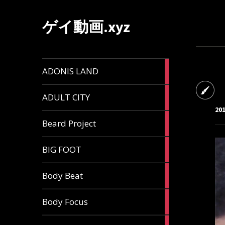
ゲイ動画.xyz
1
ADONIS LAND
article
6
ADULT CITY
articles
20
196
Beard Project
articles
7
BIG FOOT
articles
4
Body Beat
articles
1
Body Focus
article
1