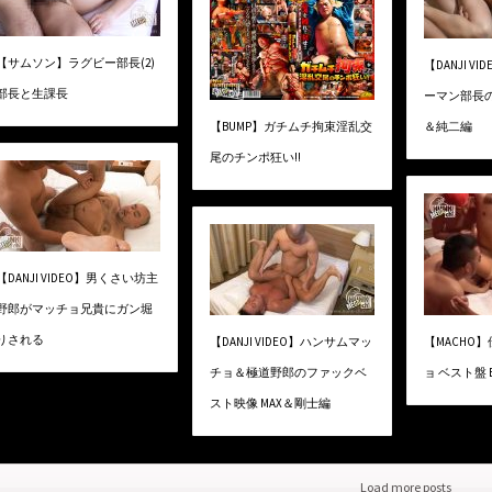
【サムソン】ラグビー部長(2)
【DANJI V
部長と生課長
ーマン部長
【BUMP】ガチムチ拘束淫乱交
＆純二編
尾のチンポ狂い!!
【DANJI VIDEO】男くさい坊主
野郎がマッチョ兄貴にガン堀
りされる
【DANJI VIDEO】ハンサムマッ
【MACHO
チョ＆極道野郎のファックベ
ョ ベスト盤 
スト映像 MAX＆剛士編
Load more posts