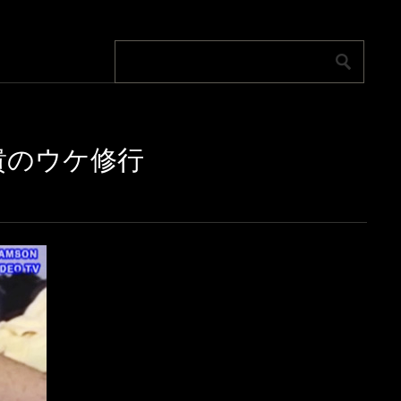
貴のウケ修行