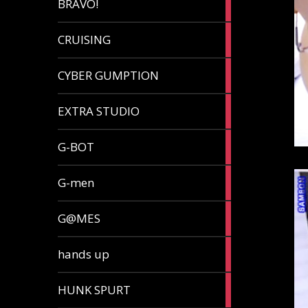
BRAVO!
article
32
CRUISING
articles
7
CYBER GUMPTION
articles
33
EXTRA STUDIO
articles
15
G-BOT
articles
27
G-men
articles
270
G@MES
articles
2
hands up
articles
5
HUNK SPURT
articles