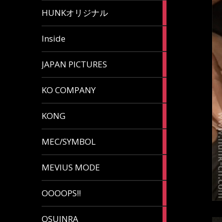
82
HUNKオリジナル
articles
125
Inside
articles
87
JAPAN PICTURES
articles
132
KO COMPANY
articles
54
KONG
articles
78
MEC/SYMBOL
articles
5
MEVIUS MODE
articles
1
OOOOPS!!
article
13
OSUINRA