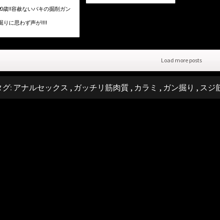
20歳!!容赦ないバキの掘削ガン
掘りに思わず声が!!!!
Load more posts
タグ:
アナルセックス
,
ガッチリ筋肉質
,
カラミ
,
ガン掘り
,
スジ