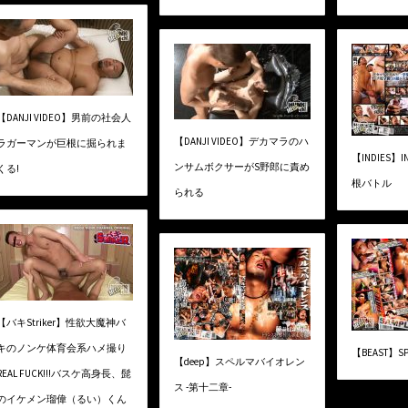
【DANJI VIDEO】男前の社会人
【DANJI VIDEO】デカマラのハ
ラガーマンが巨根に掘られま
【INDIES】I
ンサムボクサーがS野郎に責め
くる!
根バトル
られる
【バキStriker】性欲大魔神バ
キのノンケ体育会系ハメ撮り
【BEAST】SP
【deep】スペルマバイオレン
REAL FUCK!!!バスケ高身長、髭
ス -第十二章-
のイケメン瑠偉（るい）くん