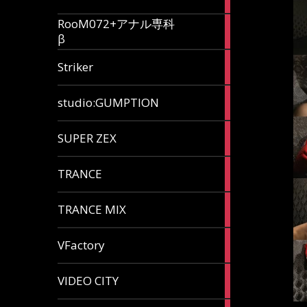
articles
RooM072+アナル専科
6
β
articles
12
Striker
articles
60
studio:GUMPTION
articles
3
SUPER ZEX
articles
105
TRANCE
articles
37
TRANCE MIX
articles
116
VFactory
articles
8
VIDEO CITY
articles