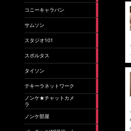
2
コニーキャラバン
articles
43
サムソン
articles
14
スタジオ101
articles
35
スポルタス
articles
40
タイソン
articles
20
テキーラネットワーク
articles
ノンケ★チャットカメ
1
ラ
article
15
ノンケ部屋
articles
1