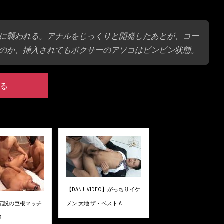
に襲われる。アナルをじっくりと開発したあとが、コー
のか、挿入されてもボクサーのアソコはビンビン状態。
る
【DANJI VIDEO】がっちりイケ
】伝説の巨根マッチ
メン 大地 ザ・ベスト A
B