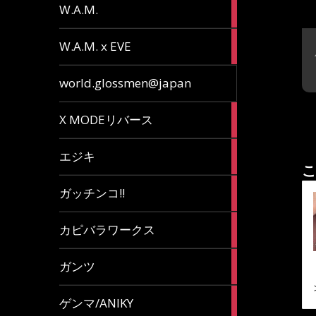
36
W.A.M.
articles
15
W.A.M. x EVE
articles
7
world.glossmen@japan
articles
1
X MODEリバース
article
65
エジキ
articles
こ
10
ガッチンコ!!
articles
2
カピバラワークス
articles
29
ガンツ
articles
16
ゲンマ/ANIKY
articles