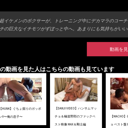
超イケメンのボクサーが、トレーニング中にデカマラのコーチ
チの巨大なイチモツがずぼっと中へ。あまりにも気持ちがいい
動画を見
の動画を見た人はこちらの動画も見ています
【DANJI VIDEO】ハンサムマッ
【HUNK】ぐちょ掘りのガッポ
チョ＆極道野郎のファックベ
【MACHO
ン!!〜俺の息子〜
スト映像 MAX＆剛士編
ョ ベスト盤 