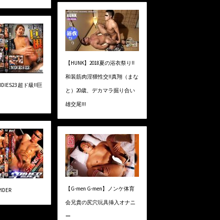
【HUNK】2018夏の浴衣祭り!!
和装筋肉淫猥性交!!真翔（まな
NDIES23 超ド級!!巨
と）20歳、デカマラ掘り合い
雄交尾!!!
【G-men G-men】ノンケ体育
IDER
会兄貴の尻穴玩具挿入オナニ
ー