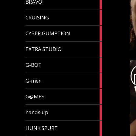
BRAVO!
article
32
CRUISING
articles
7
CYBER GUMPTION
articles
33
EXTRA STUDIO
articles
15
G-BOT
articles
27
G-men
articles
270
G@MES
articles
2
hands up
articles
5
HUNK SPURT
articles