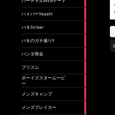
バーチャルWEBデート
article
7
ハイパーYeaah!
articles
5
バキStriker
articles
23
バキのガチ撮り!!
articles
1
パンダ商会
article
27
プリズム
articles
ボーイズスタームービ
4
ー
articles
7
メンズキャンプ
articles
6
メンズブレイカー
articles