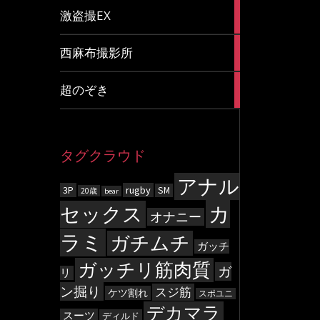
20
激盗撮EX
articles
83
西麻布撮影所
articles
8
超のぞき
articles
タグクラウド
アナル
3P
rugby
SM
20歳
bear
カ
セックス
オナニー
ラミ
ガチムチ
ガッチ
ガッチリ筋肉質
ガ
リ
ン掘り
スジ筋
ケツ割れ
スポユニ
デカマラ
スーツ
ディルド