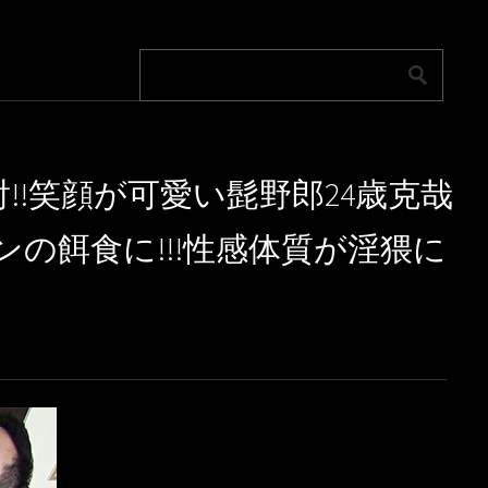
!!笑顔が可愛い髭野郎24歳克哉
ンの餌食に!!!性感体質が淫猥に