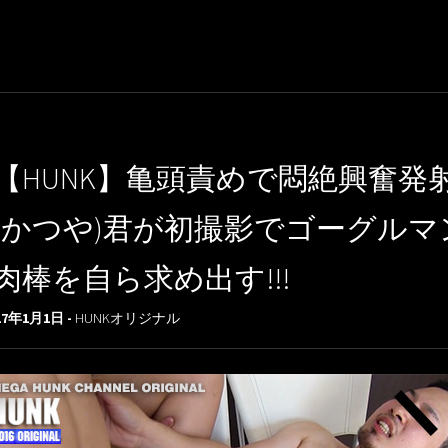
【HUNK】亀頭責めで悶絶興奮発射
(かつや)君が初撮影でゴーグルマ
肉棒を自ら求め出す!!!
17年1月1日 -
HUNKオリジナル