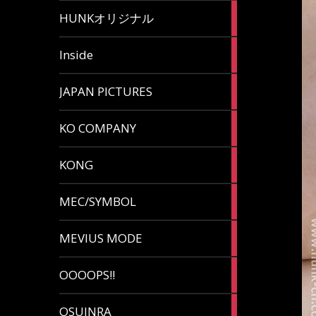
82
HUNKオリジナル
articles
125
Inside
articles
87
JAPAN PICTURES
articles
132
KO COMPANY
articles
54
KONG
articles
78
MEC/SYMBOL
articles
5
MEVIUS MODE
articles
1
OOOOPS!!
article
13
OSUINRA