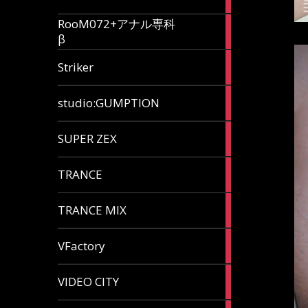
articles
RooM072+アナル専科
6
β
articles
12
Striker
articles
60
studio:GUMPTION
articles
3
SUPER ZEX
articles
105
TRANCE
articles
37
TRANCE MIX
articles
116
VFactory
articles
8
VIDEO CITY
articles