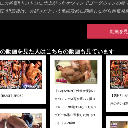
に大興奮!!トロトロに仕上がったケツマンでゴーグルマンの
狂う!!最後は、大好きだという亀頭攻めに悶絶しながら興奮発射!
動画を見
の動画を見た人はこちらの動画も見ています
【バキStriker】性欲大魔神バ
【BUMP】
【BEAST】SPIDER
キのノンケ体育会系ハメ撮り
尾のチンポ狂
REAL FUCK!!!超エロむっちりラ
グビー体型に変貌した啓（け
い）くん24歳!!