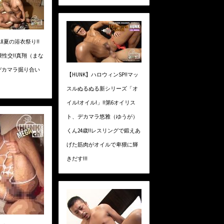
018夏の浴衣祭り!!
性交!!真翔（まな
デカマラ掘り合い
【HUNK】ハロウィンSP!!マッ
スルぬるぬる新シリーズ「オ
イル!オイル!」!!第6オイリス
ト、デカマラ悠雅（ゆうが）
くん24歳!!レスリングで鍛えあ
げた筋肉がオイルで卑猥に輝
きだす!!!