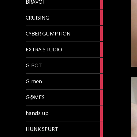
BRAVO!
article
32
CRUISING
articles
7
CYBER GUMPTION
articles
33
EXTRA STUDIO
articles
15
G-BOT
articles
27
G-men
articles
270
G@MES
articles
2
hands up
articles
5
HUNK SPURT
articles