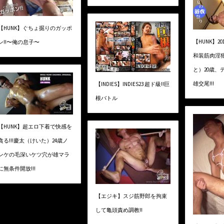
【HUNK】ぐちょ掘りのガッポ
【HUNK】2
ン!!〜俺の息子〜
和装筋肉淫猥
と）20歳、
雄交尾!!!
【INDIES】INDIES23 超ド級!!巨
根バトル
【HUNK】超エロ下着で快感を
貪る!!!慶太（けいた）24歳ノ
ンケの毛深いケツ穴が雄マラ
に無条件開放!!!
【エジキ】スジ筋野郎を拘束
して亀頭責め調教!!