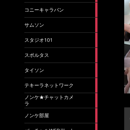
2
コニーキャラバン
articles
43
サムソン
articles
14
スタジオ101
articles
35
スポルタス
articles
40
タイソン
articles
20
テキーラネットワーク
articles
ノンケ★チャットカメ
1
ラ
article
15
ノンケ部屋
articles
1