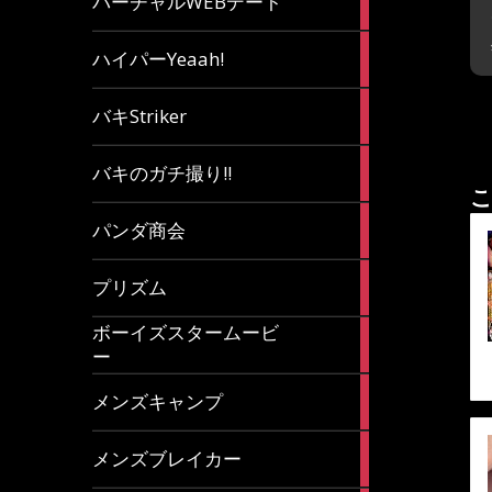
バーチャルWEBデート
article
7
ハイパーYeaah!
articles
5
バキStriker
articles
23
バキのガチ撮り!!
articles
こ
1
パンダ商会
article
27
プリズム
articles
ボーイズスタームービ
4
ー
articles
7
メンズキャンプ
articles
6
メンズブレイカー
articles