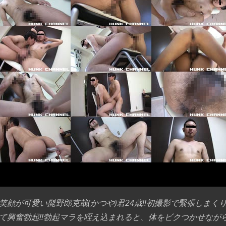
笑顔が可愛い髭野郎克哉(かつや)君24歳!!初撮影で緊張しま
て興奮勃起!!勃起マラを咥え込まれると、体をビクつかせなが