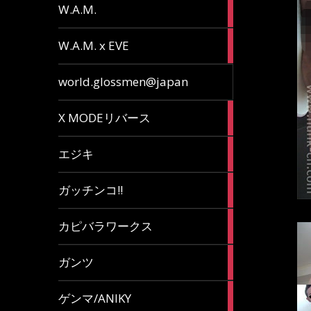
36
W.A.M.
articles
15
W.A.M. x EVE
articles
7
world.glossmen@japan
articles
1
X MODEリバース
article
65
エジキ
articles
10
ガッチンコ!!
articles
2
カピバラワークス
articles
29
ガンツ
articles
16
ゲンマ/ANIKY
articles