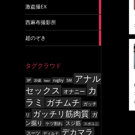
20
激盗撮EX
articles
83
西麻布撮影所
articles
8
超のぞき
articles
タグクラウド
アナル
3P
rugby
SM
20歳
bear
カ
セックス
オナニー
ラミ
ガチムチ
ガッチ
ガッチリ筋肉質
ガ
リ
ン掘り
スジ筋
ケツ割れ
スポユニ
デカマラ
スーツ
ディルド