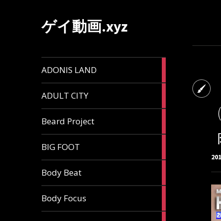
ゲイ動画.xyz
1
ADONIS LAND
article
6
ADULT CITY
articles
196
Beard Project
articles
7
BIG FOOT
articles
20
4
Body Beat
articles
1
Body Focus
article
1