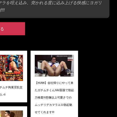
硬マラを咥え込み、突かれる度に込み上げる快感にヨガリ
!!
る
【HUNK】会社帰りにやって来
ガチムチ拘束淫乱交
たガチムチくん!!AV面接で勃起
い!!
力検査!!!想像以上可愛さでの
ムッチリデカマラエロ勃起魅
せてくれます!!!