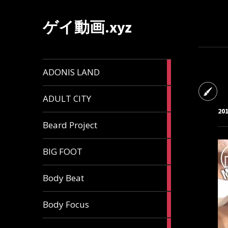
ゲイ動画.xyz
1
ADONIS LAND
article
6
ADULT CITY
articles
20
196
Beard Project
articles
7
BIG FOOT
articles
4
Body Beat
articles
1
Body Focus
article
1