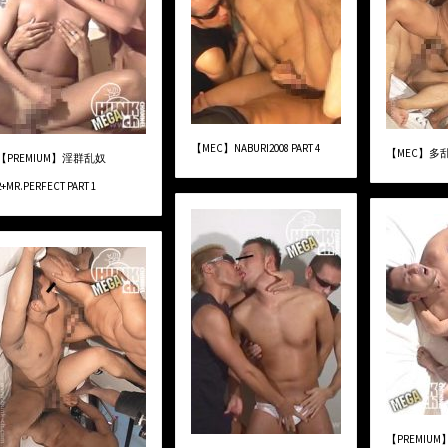
【MEC】NABURI2008 PART 4
【MEC】多乱蛛
【PREMIUM】淫群乱奴
2+MR.PERFECT PART 1
【PREMIU