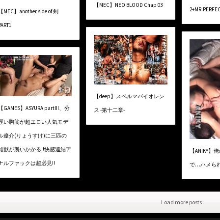
【MEC】NEO BLOOD Chap 03
2+MR.PERFEC
【MEC】another side of 剣
PART1
【deep】スペルマバイオレン
【GAMES】ASYURA partIII、分
ス -第十二章-
厚い胸筋が超エロい人気モデ
ル遼介(りょうすけ)に三匹の
雄獣が襲いかかる!!快感連結ア
【ANIKY
ナルファックは超必見!!
で…ハメら
Load more posts