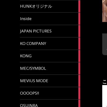
82
HUNKオリジナル
articles
125
Inside
articles
87
JAPAN PICTURES
articles
132
KO COMPANY
articles
54
KONG
articles
78
MEC/SYMBOL
articles
5
MEVIUS MODE
こ
articles
1
OOOOPS!!
article
13
OSUINRA