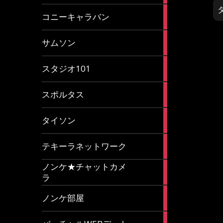
2
コニーキャラバン
articles
43
サムソン
articles
14
スタジオ101
articles
35
スポルタス
articles
40
タイソン
articles
20
テキーラネットワーク
articles
ノンケ★チャットカメ
1
ラ
article
15
ノンケ部屋
articles
1