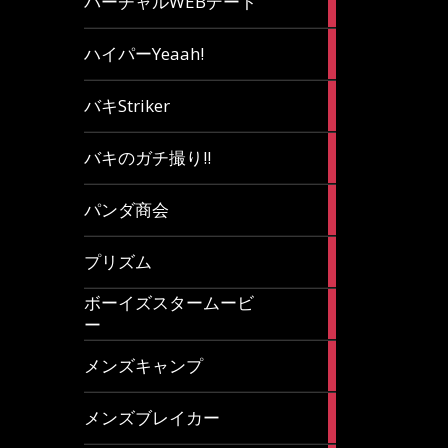
バーチャルWEBデート
article
7
ハイパーYeaah!
articles
5
バキStriker
articles
23
バキのガチ撮り!!
articles
1
パンダ商会
article
27
プリズム
articles
ボーイズスタームービ
4
ー
articles
7
メンズキャンプ
articles
6
メンズブレイカー
articles