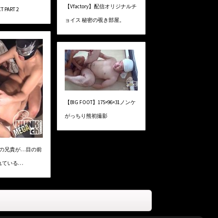
【Vfactory】配信オリジナルチ
T PART 2
ョイス 秘密の覗き部屋。
【BIG FOOT】175×96×31ノンケ
がっちり熊初撮影
】俺の兄貴が…目の前
れている…