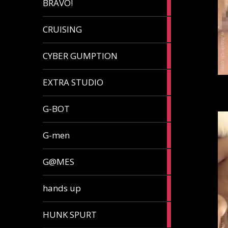
BRAVO!
article
32
CRUISING
articles
7
CYBER GUMPTION
articles
33
EXTRA STUDIO
articles
15
G-BOT
articles
27
G-men
articles
270
G@MES
articles
2
hands up
articles
5
HUNK SPURT
articles