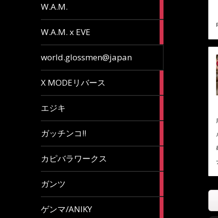
36
W.A.M.
articles
15
W.A.M. x EVE
articles
7
world.glossmen@japan
articles
1
X MODEリバース
article
65
エジキ
articles
10
ガッチンコ!!
articles
2
カピバラワークス
articles
29
ガンツ
articles
16
ゲンマ/ANIKY
articles