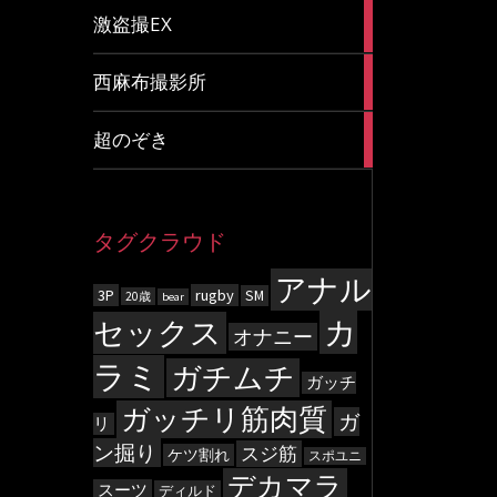
20
激盗撮EX
articles
83
西麻布撮影所
articles
8
超のぞき
articles
タグクラウド
アナル
3P
rugby
SM
20歳
bear
カ
セックス
オナニー
ラミ
ガチムチ
ガッチ
ガッチリ筋肉質
ガ
リ
ン掘り
スジ筋
ケツ割れ
スポユニ
デカマラ
スーツ
ディルド