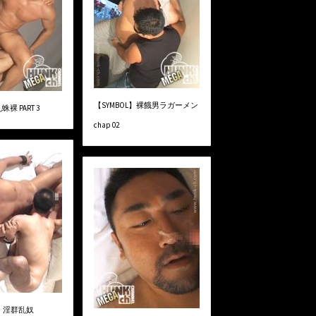
【SYMBOL】裸餓男ラガーメン
裸 PART 3
chap 02
M】淫群乱奴