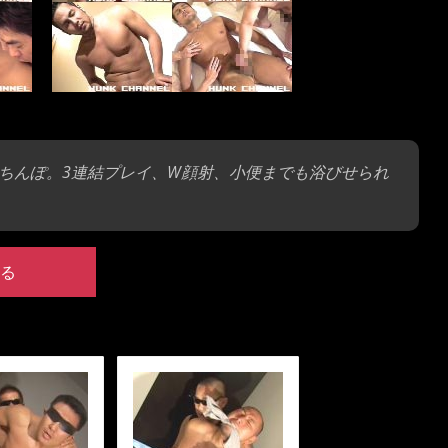
ちんぽ。3連結プレイ、W顔射、小便までも浴びせられ
る