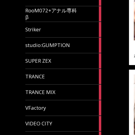
articles
RooM072+アナル専科
6
β
articles
12
Striker
articles
60
studio:GUMPTION
articles
3
SUPER ZEX
articles
105
TRANCE
articles
37
TRANCE MIX
articles
116
VFactory
articles
8
VIDEO CITY
articles