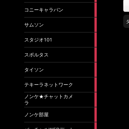
2
コニーキャラバン
articles
43
サムソン
articles
14
スタジオ101
articles
35
スポルタス
articles
40
タイソン
articles
20
テキーラネットワーク
articles
ノンケ★チャットカメ
1
ラ
article
15
ノンケ部屋
articles
1