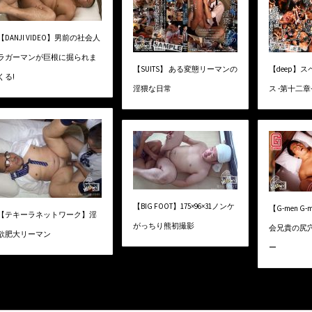
【DANJI VIDEO】男前の社会人
ラガーマンが巨根に掘られま
【SUITS】 ある変態リーマンの
【deep】
くる!
淫猥な日常
ス -第十二章
【BIG FOOT】175×96×31ノンケ
【G-men 
【テキーラネットワーク】淫
がっちり熊初撮影
会兄貴の尻
欲肥大リーマン
ー