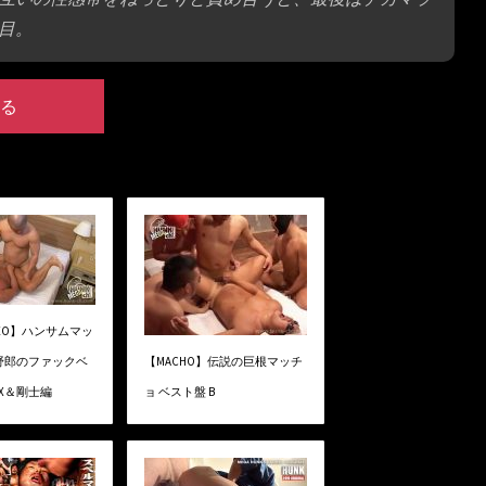
目。
る
VIDEO】ハンサムマッ
野郎のファックベ
【MACHO】伝説の巨根マッチ
AX＆剛士編
ョ ベスト盤 B