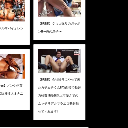
【HUNK】ぐちょ掘りのガッポ
スペルマバイオレン
ン!!〜俺の息子〜
-
【HUNK】会社帰りにやって来
G-men】ノンケ体育
たガチムチくん!!AV面接で勃起
穴玩具挿入オナニ
力検査!!!想像以上可愛さでの
ムッチリデカマラエロ勃起魅
せてくれます!!!