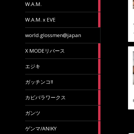
36
W.A.M.
articles
15
W.A.M. x EVE
articles
7
world.glossmen@japan
articles
1
X MODEリバース
article
65
エジキ
articles
10
ガッチンコ!!
articles
2
カピバラワークス
articles
29
ガンツ
articles
16
ゲンマ/ANIKY
articles