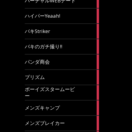
バーチャルWEBデート
article
7
ハイパーYeaah!
articles
5
バキStriker
articles
23
バキのガチ撮り!!
articles
1
パンダ商会
article
27
プリズム
articles
ボーイズスタームービ
4
ー
articles
7
メンズキャンプ
articles
6
メンズブレイカー
articles