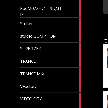
articles
RooM072+アナル専科
6
β
articles
12
Striker
articles
60
studio:GUMPTION
articles
こ
3
SUPER ZEX
articles
105
TRANCE
articles
37
TRANCE MIX
articles
116
VFactory
articles
8
VIDEO CITY
articles