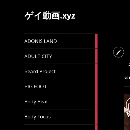
ゲイ動画.xyz
1
ADONIS LAND
article
6
ADULT CITY
articles
196
Beard Project
articles
20
7
BIG FOOT
articles
4
Body Beat
articles
1
Body Focus
article
1