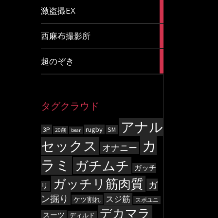
20
激盗撮EX
articles
83
西麻布撮影所
articles
8
超のぞき
articles
タグクラウド
アナル
3P
rugby
SM
20歳
bear
カ
セックス
オナニー
ラミ
ガチムチ
ガッチ
ガッチリ筋肉質
ガ
リ
ン掘り
スジ筋
ケツ割れ
スポユニ
デカマラ
スーツ
ディルド