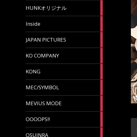
82
HUNKオリジナル
articles
125
Inside
articles
87
JAPAN PICTURES
articles
132
KO COMPANY
articles
54
KONG
articles
78
MEC/SYMBOL
articles
5
MEVIUS MODE
articles
1
OOOOPS!!
article
13
OSUINRA