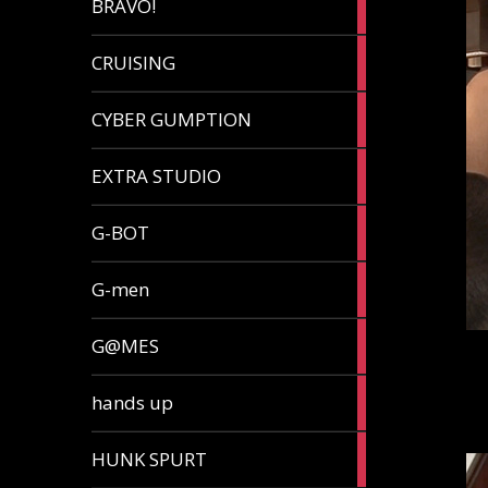
BRAVO!
article
32
CRUISING
articles
7
CYBER GUMPTION
articles
33
EXTRA STUDIO
articles
15
G-BOT
articles
27
G-men
articles
270
G@MES
articles
2
hands up
articles
5
HUNK SPURT
articles