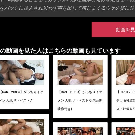
をバックに挿入され思わず声を出して感じまくるウケの姿に注
動画を見
の動画を見た人はこちらの動画も見ています
【DANJI VIDEO】がっちりイケ
【DANJI VIDEO】がっちりイケ
【DANJI 
メン 大地 ザ・ベスト A
メン 大地 ザ・ベスト C(未公開
チョ＆極道
映像付き)
スト映像 M