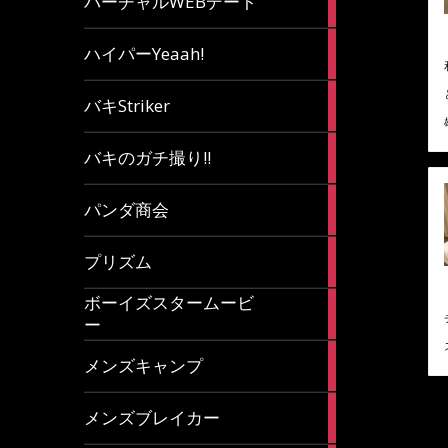
バーチャルWEBデート
article
7
ハイパーYeaah!
articles
5
バキStriker
articles
23
バキのガチ撮り!!
articles
1
パンダ商会
article
27
プリズム
articles
ボーイズスタームービ
4
ー
articles
7
メンズキャンプ
articles
6
メンズブレイカー
articles