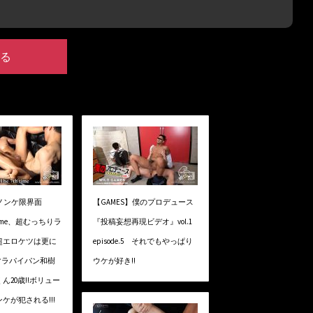
る
】ノンケ限界面
【GAMES】僕のプロデュース
h time、超むっちりラ
『投稿妄想再現ビデオ』vol.1
超エロケツは更に
episode.5 それでもやっぱり
カマラパイパン和樹
ウケが好き!!
ん20歳!!ボリュー
ケが犯される!!!