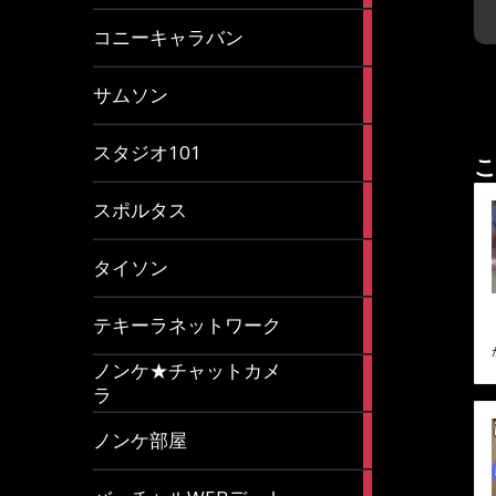
2
コニーキャラバン
articles
43
サムソン
articles
14
スタジオ101
こ
articles
35
スポルタス
articles
40
タイソン
articles
20
テキーラネットワーク
articles
ノンケ★チャットカメ
1
ラ
article
15
ノンケ部屋
articles
1