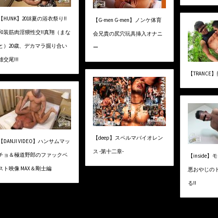
【HUNK】2018夏の浴衣祭り!!
【G-men G-men】ノンケ体育
和装筋肉淫猥性交!!真翔（まな
会兄貴の尻穴玩具挿入オナニ
と）20歳、デカマラ掘り合い
ー
雄交尾!!!
【TRANCE】
【deep】スペルマバイオレン
【DANJI VIDEO】ハンサムマッ
ス -第十二章-
チョ＆極道野郎のファックベ
【inside
スト映像 MAX＆剛士編
悪おやじのド
る!!