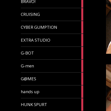
BRAVO!
article
32
CRUISING
articles
7
CYBER GUMPTION
articles
33
EXTRA STUDIO
articles
15
G-BOT
articles
27
G-men
articles
270
G@MES
articles
2
hands up
articles
5
HUNK SPURT
articles