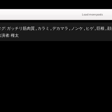
Load more posts
タグ:
ガッチリ筋肉質
,
カラミ
,
デカマラ
,
ノンケ
,
ヒゲ
,
巨根
,
顔
出演者:
権太