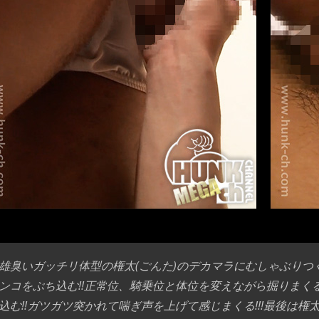
雄臭いガッチリ体型の権太(ごんた)のデカマラにむしゃぶり
ンコをぶち込む!!正常位、騎乗位と体位を変えながら掘りま
込む!!ガツガツ突かれて喘ぎ声を上げて感じまくる!!!最後は権