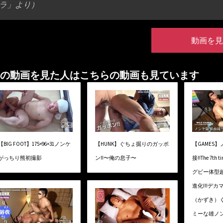
ラ」より）
動画を見
の動画を見た人はこちらの動画も見ています
【BIG FOOT】175×96×31ノンケ
【HUNK】ぐちょ掘りのガッポ
【GAMES
がっちり熊初撮影
ン!!〜俺の息子〜
接!!The 7t
グビー体型
進化!!!デ
（かずき）く
ミーな雄ノン