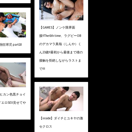
【GAMES】ノンケ限界面
接!!The 6th time、ラグビーOB
のデカマラ真哉（しんや）く
熱狂球児 part18
ん23歳!!最初から最後まで雄の
接触を拒絶しながらラストま
で!!!
】モヒカン色黒チョイ
エロSEX見せてや
【inside】ダイチとユキヤの激
セクロス