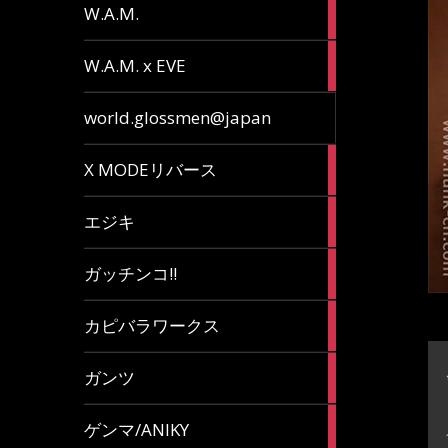
36
W.A.M.
articles
15
W.A.M. x EVE
articles
7
world.glossmen@japan
articles
1
X MODEリバース
article
65
エジキ
articles
10
ガッチンコ!!
articles
2
カピバラワークス
articles
29
ガンツ
articles
16
ゲンマ/ANIKY
articles