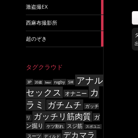
20
激盗撮EX
articles
83
西麻布撮影所
articles
8
超のぞき
articles
タグクラウド
アナル
3P
rugby
SM
20歳
bear
カ
セックス
オナニー
ラミ
ガチムチ
ガッチ
ガッチリ筋肉質
ガ
リ
ン掘り
スジ筋
ケツ割れ
スポユニ
デカマラ
スーツ
ディルド