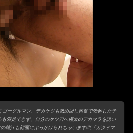
つくゴーグルマン、デカケツも舐め回し興奮で勃起したチ
くるも満足できず、自分のケツ穴へ権太のデカマラを誘い
太の雄汁も顔面にぶっかけられちゃいます!!!(「ガタイマ