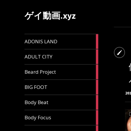
ゲイ動画.xyz
1
ADONIS LAND
article
6
ADULT CITY
articles
196
Beard Project
articles
7
BIG FOOT
articles
20
4
Body Beat
articles
1
Body Focus
article
1