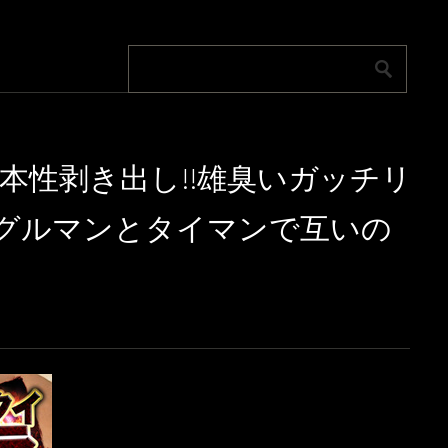
の本性剥き出し!!雄臭いガッチリ
ーグルマンとタイマンで互いの