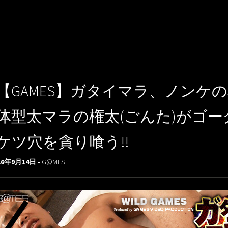
【GAMES】ガタイマラ、ノンケ
体型太マラの権太(ごんた)がゴ
ケツ穴を貪り喰う!!
16年9月14日 -
G@MES