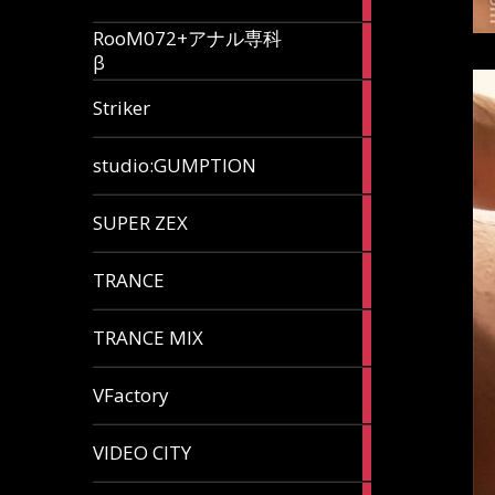
articles
RooM072+アナル専科
6
β
articles
12
Striker
articles
60
studio:GUMPTION
articles
3
SUPER ZEX
articles
105
TRANCE
articles
37
TRANCE MIX
articles
116
VFactory
articles
8
VIDEO CITY
articles