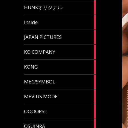
82
HUNKオリジナル
articles
125
Inside
articles
87
JAPAN PICTURES
articles
132
KO COMPANY
articles
54
KONG
articles
78
MEC/SYMBOL
articles
5
MEVIUS MODE
articles
1
OOOOPS!!
article
13
OSUINRA