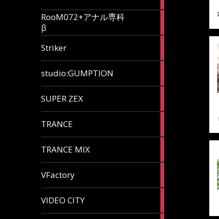
articles
RooM072+アナル専科
6
β
articles
12
Striker
articles
60
studio:GUMPTION
articles
3
SUPER ZEX
articles
105
TRANCE
articles
37
TRANCE MIX
articles
116
VFactory
articles
8
VIDEO CITY
articles