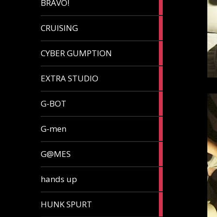
BRAVO!
article
32
CRUISING
articles
7
CYBER GUMPTION
articles
33
EXTRA STUDIO
articles
15
G-BOT
articles
27
G-men
articles
270
G@MES
articles
2
hands up
articles
5
HUNK SPURT
articles