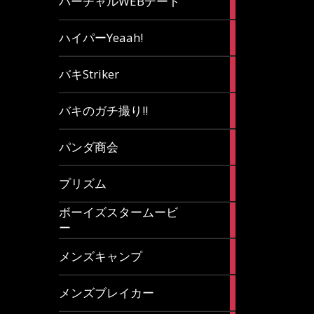
バーチャルWEBデート
article
7
ハイパーYeaah!
articles
5
バキStriker
articles
23
バキのガチ撮り!!
articles
1
パンダ商会
article
27
プリズム
articles
ボーイズスタームービ
4
ー
articles
7
メンズキャンプ
articles
6
メンズブレイカー
articles