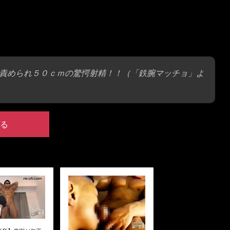
責められ５０ｃｍの驚愕射精！！（「鉄腕マッチョ」よ
る