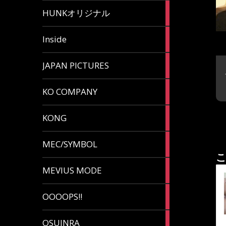
82
HUNKオリジナル
articles
125
Inside
articles
87
JAPAN PICTURES
articles
132
KO COMPANY
articles
54
KONG
articles
78
MEC/SYMBOL
articles
こ
5
MEVIUS MODE
articles
1
OOOOPS!!
article
13
OSUINRA