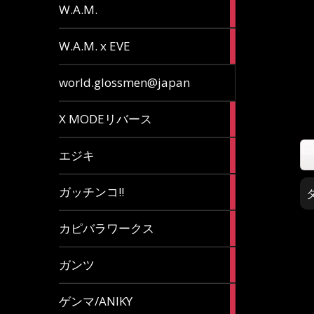
36
W.A.M.
articles
15
W.A.M. x EVE
articles
7
world.glossmen@japan
articles
1
X MODEリバース
article
65
エジキ
articles
10
ガッチンコ!!
articles
2
カピバラワークス
articles
29
ガンツ
articles
16
ゲンマ/ANIKY
articles