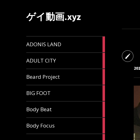
ゲイ動画.xyz
1
ADONIS LAND
article
6
ADULT CITY
articles
20
196
Beard Project
articles
7
BIG FOOT
articles
4
Body Beat
articles
1
Body Focus
article
1