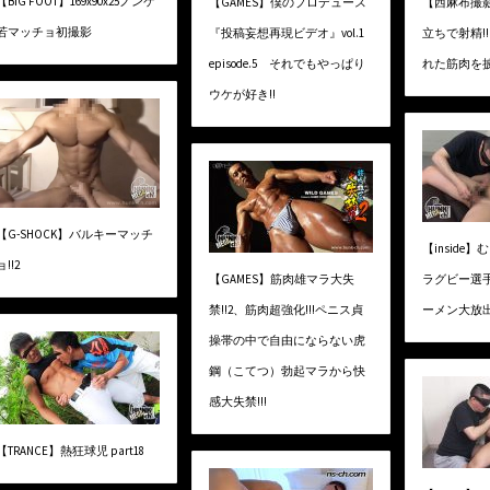
【BIG FOOT】169x90x25ノンケ
【GAMES】僕のプロデュース
【西麻布撮
若マッチョ初撮影
『投稿妄想再現ビデオ』vol.1
立ちで射精!
episode.5 それでもやっぱり
れた筋肉を披
ウケが好き!!
【G-SHOCK】バルキーマッチ
【inside
ョ!!2
【GAMES】筋肉雄マラ大失
ラグビー選
禁!!2、筋肉超強化!!!ペニス貞
ーメン大放
操帯の中で自由にならない虎
鋼（こてつ）勃起マラから快
感大失禁!!!
【TRANCE】熱狂球児 part18