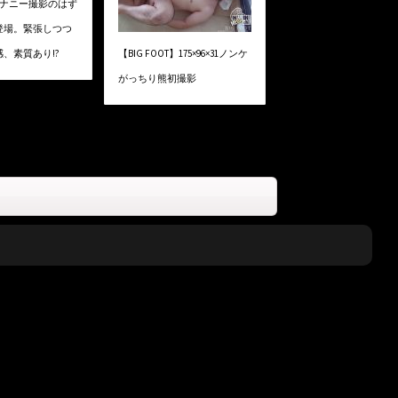
】オナニー撮影のはず
登場。緊張しつつ
【BIG FOOT】175×96×31ノンケ
、素質あり!?
がっちり熊初撮影