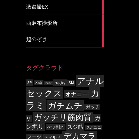
20
激盗撮EX
articles
83
西麻布撮影所
articles
8
超のぞき
articles
タグクラウド
アナル
3P
rugby
SM
20歳
bear
カ
セックス
オナニー
ラミ
ガチムチ
ガッチ
ガッチリ筋肉質
ガ
リ
ン掘り
スジ筋
ケツ割れ
スポユニ
デカマラ
スーツ
ディルド