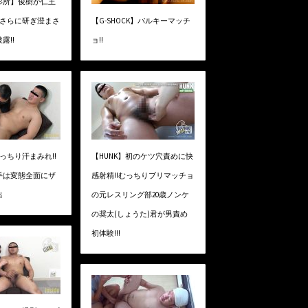
影所】俊樹が仁王
【G-SHOCK】バルキーマッチ
!さらに研ぎ澄まさ
ョ!!
露!!
【HUNK】初のケツ穴責めに快
】むっちり汗まみれ!!
感射精!!むっちりブリマッチョ
手は変態全面にザ
の元レスリング部20歳ノンケ
出
の奨太(しょうた)君が男責め
初体験!!!