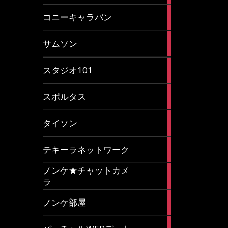
2
コニーキャラバン
articles
43
サムソン
articles
14
スタジオ101
articles
35
スポルタス
articles
40
タイソン
articles
20
テキーラネットワーク
articles
ノンケ★チャットカメ
1
ラ
article
15
ノンケ部屋
articles
1