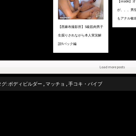
【inside
が、、、男
もアナル敏感
【西麻布撮影所】S級筋肉男子
生掘りされながら本人実況解
説!!バック編
Load more posts
タグ:
ボディビルダー
,
マッチョ
,
手コキ・バイブ