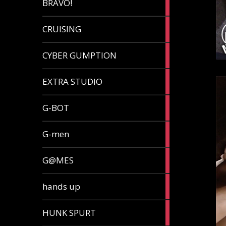
BRAVO!
article
32
CRUISING
articles
7
CYBER GUMPTION
articles
33
EXTRA STUDIO
articles
15
G-BOT
articles
27
G-men
articles
270
G@MES
articles
2
hands up
articles
5
HUNK SPURT
articles