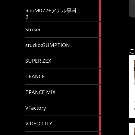
articles
RooM072+アナル専科
6
β
articles
12
Striker
articles
60
studio:GUMPTION
articles
こ
3
SUPER ZEX
articles
105
TRANCE
articles
37
TRANCE MIX
articles
116
VFactory
articles
8
VIDEO CITY
articles