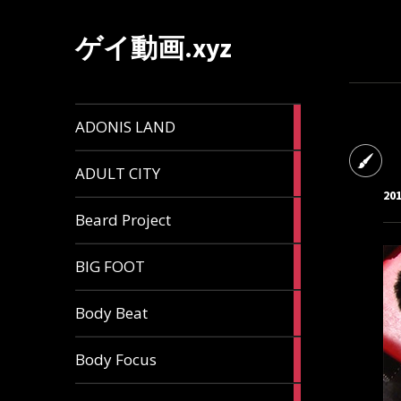
ゲイ動画.xyz
1
ADONIS LAND
article
6
ADULT CITY
articles
20
196
Beard Project
articles
7
BIG FOOT
articles
4
Body Beat
articles
1
Body Focus
article
1