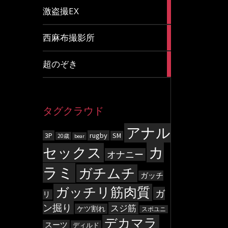
20
激盗撮EX
articles
83
西麻布撮影所
articles
8
超のぞき
articles
タグクラウド
アナル
3P
rugby
SM
20歳
bear
カ
セックス
オナニー
ラミ
ガチムチ
ガッチ
ガッチリ筋肉質
ガ
リ
ン掘り
スジ筋
ケツ割れ
スポユニ
デカマラ
スーツ
ディルド