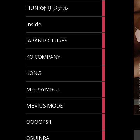
82
HUNKオリジナル
articles
125
Inside
articles
87
JAPAN PICTURES
articles
132
KO COMPANY
articles
54
KONG
articles
78
MEC/SYMBOL
articles
5
MEVIUS MODE
articles
1
OOOOPS!!
article
13
OSUINRA