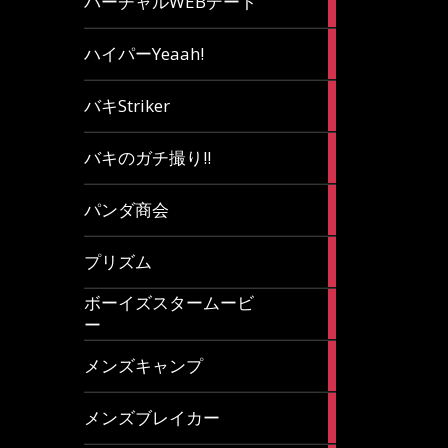
バーチャルWEBデート
article
7
ハイパーYeaah!
articles
5
バキStriker
articles
23
バキのガチ撮り!!
articles
1
パンダ商会
article
27
プリズム
articles
ボーイズスタームービ
4
ー
articles
7
メンズキャンプ
articles
6
メンズブレイカー
articles