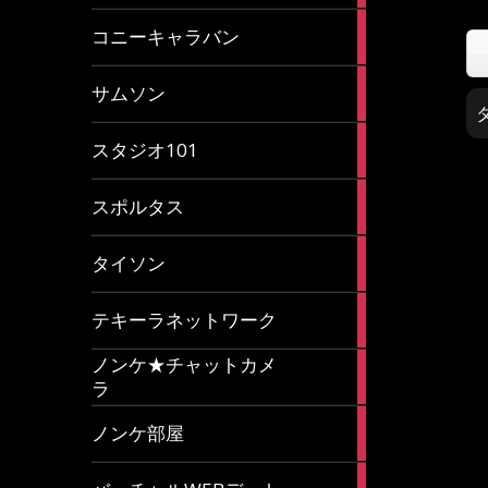
2
コニーキャラバン
articles
43
サムソン
articles
14
スタジオ101
articles
35
スポルタス
articles
40
タイソン
articles
20
テキーラネットワーク
articles
ノンケ★チャットカメ
1
ラ
article
15
ノンケ部屋
articles
1