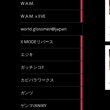
36
W.A.M.
articles
15
W.A.M. x EVE
articles
7
world.glossmen@japan
articles
1
X MODEリバース
article
65
エジキ
articles
10
ガッチンコ!!
articles
2
カピバラワークス
articles
29
ガンツ
articles
16
ゲンマ/ANIKY
articles