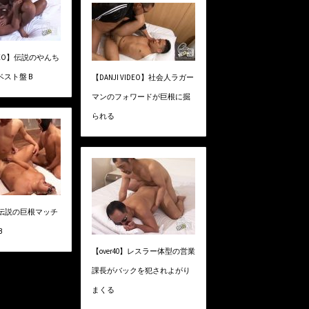
VIDEO】伝説のやんち
ベスト盤 B
【DANJI VIDEO】社会人ラガー
マンのフォワードが巨根に掘
られる
】伝説の巨根マッチ
B
【over40】レスラー体型の営業
課長がバックを犯されよがり
まくる