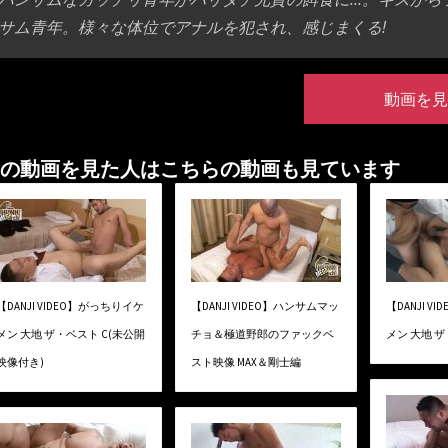
サム青年。様々な体位でアナルを犯され、感じまくる!
動画を見
の動画を見た人はこちらの動画も見ています
【DANJI VIDEO】がっちりイケ
【DANJI VIDEO】ハンサムマッ
【DANJI 
メン 大地 ザ・ベスト C(未公開
チョ＆極道野郎のファックベ
メン 大地 ザ
映像付き)
スト映像 MAX＆剛士編