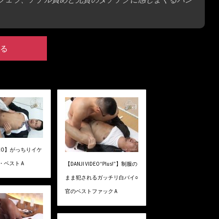
る
VIDEO】がっちりイケ
・ベスト A
【DANJI VIDEO“Plus!”】制服の
まま犯されるガッチリ白バイ○
官のベストファック A