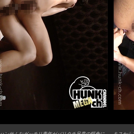
ハンサムなガッチリ青年がバリタチ兄貴の餌食に…。キスから