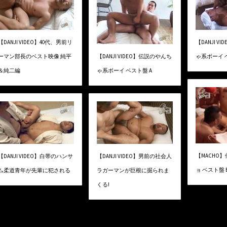
【DANJI VIDEO】40代、男前リ
【DANJI 
ーマン部長のベスト映像 純平
【DANJI VIDEO】伝説のやんち
ゃ系ボーイ 
＆純二編
ゃ系ボーイ ベスト盤 A
【MACHO
【DANJI VIDEO】白帯のハンサ
【DANJI VIDEO】男前の社会人
ョ ベスト盤 
ム柔道青年が先輩に犯される
ラガーマンが巨根に掘られま
くる!